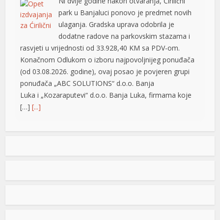
Ni dvije godine nakon otvaranja, Ćirilični
sakarya escort
park u Banjaluci ponovo je predmet novih
ulaganja. Gradska uprava odobrila je
sakarya escort
dodatne radove na parkovskim stazama i
rasvjeti u vrijednosti od 33.928,40 KM sa PDV-om.
sakarya escort
Konačnom Odlukom o izboru najpovoljnijeg ponuđača
fixbet
(od 03.08.2026. godine), ovaj posao je povjeren grupi
ponuđača „ABC SOLUTIONS“ d.o.o. Banja
jojobet
Luka i „Kozaraputevi“ d.o.o. Banja Luka, firmama koje
escort bayan
[…]
[...]
holiganbet güncel giriş
Preminuo Drago Galić: Euroherc se oprašta od jednog
od svojih osnivača
kalite yönetim sistemi
U 73. godini preminuo je Drago Galić iz
viagra 100 mg
Širokog Brijega, jedan od osnivača
Euroherca te dugogodišnji rukovodioca u
cialis fiyat
sektoru osiguranja. Drago Galić rođen je
viagra fiyat
1954. godine u Ljubotićima, a veći dio života proveo je u
Širokom Brijegu. U Euroherc je došao s bogatim