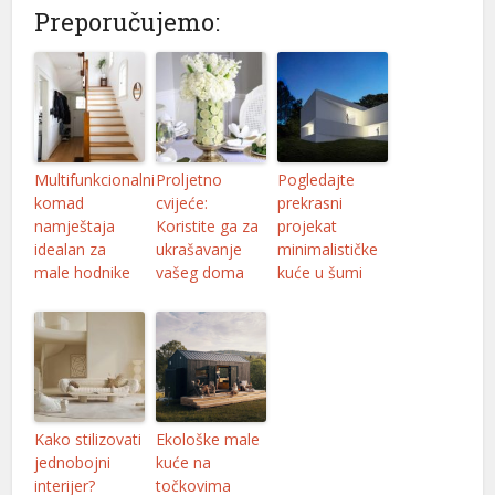
Preporučujemo:
vdcasino
Ankara Escort
Hacklink panel
Hacklink panel
Multifunkcionalni
Proljetno
Pogledajte
Hacklink giriş
komad
cvijeće:
prekrasni
namještaja
Koristite ga za
projekat
jojobet
idealan za
ukrašavanje
minimalističke
male hodnike
vašeg doma
kuće u šumi
jojobet
jojobet
jojobet
Antalya Escort
Kako stilizovati
Ekološke male
Türk İfşa İzle
jednobojni
kuće na
interijer?
točkovima
betsat güncel giriş