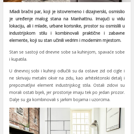
Hacklink panel
Mladi bračni par, koji je istovremeno i dizajnerski, osmislio
je uređenje malog stana na Manhattnu. Imajući u vidu
Hacklink panel
lokaciju, ali i mlade, urbane korisnike, prostor su osmislili u
Hacklink panel
industrijskom stilu i kombinovali praktične i zabavne
elemente, koji su stan učinili vedrim i modernim mjestom.
Hacklink panel
Stan se sastoji od dnevne sobe sa kuhinjom, spavaće sobe
Hacklink panel
i kupatila.
Hacklink panel
U dnevnoj sobi i kuhinji odlučili su da ostave zid od cigle i
ne skrivaju metalni okvir na zidu, kao arhitektonski detalj i
Hacklink panel
prepoznatljivi element industrijskog stila. Ostali zidovi su
Hacklink panel
morali ostati bijeli, jer prostorije imaju tek po jedan prozor.
Dalje su ga kombinovali s jarkim bojama i uzorcima.
Hacklink panel
Hacklink panel
Hacklink panel