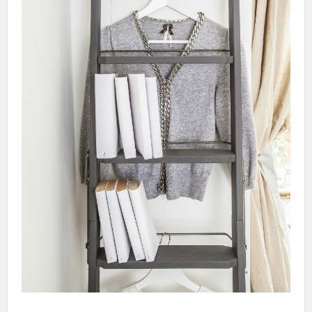
Hacklink Panel
Hacklink Panel
Hacklink Panel
Hacklink Panel
Hacklink Panel
Hacklink Panel
Hacklink Panel
Hacklink panel
Samsun Avukat
Maltepe Escort
sikiş