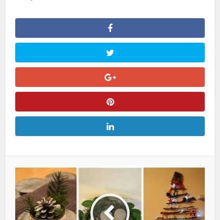
deneme bonusu
pusulabet
jojobet
cialis 20 mg fiyat
gorabet
kadıköy escort
deneme bonusu
deneme bonusu
deneme bonusu
deneme bonusu
Holiganbet