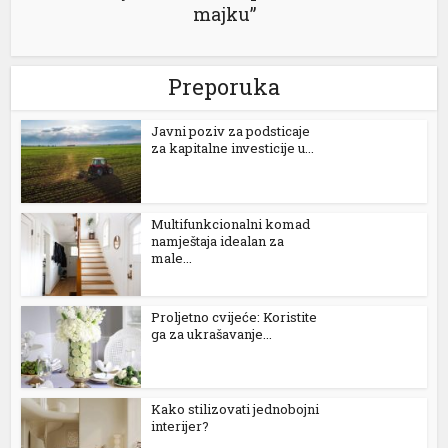
majku”
betebet
porno
Preporuka
vdcasino giriş
Јavni poziv za podsticaje
za kapitalne investicije u...
pasacasino
grandpashabet
Multifunkcionalni komad
pulibet
namještaja idealan za
male...
vdcasino
vdcasino giriş
Proljetno cvijeće: Koristite
ga za ukrašavanje...
vdcasino
gideni geri getirme büyüsü
Kako stilizovati jednobojni
interijer?
casibom