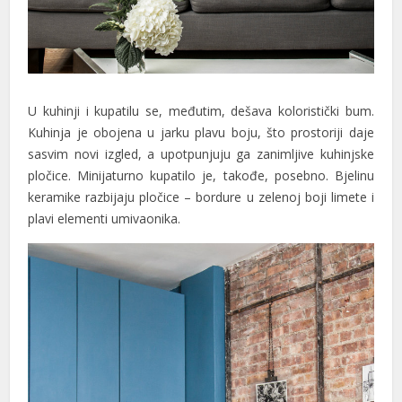
Hacklink Panel
Hacklink panel
Masal Oku
U kuhinji i kupatilu se, međutim, dešava koloristički bum.
Kuhinja je obojena u jarku plavu boju, što prostoriji daje
Hacklink
sasvim novi izgled, a upotpunjuju ga zanimljive kuhinjske
Hacklink panel
pločice. Minijaturno kupatilo je, takođe, posebno. Bjelinu
keramike razbijaju pločice – bordure u zelenoj boji limete i
Hacklink panel
plavi elementi umivaonika.
Hacklink panel
Hacklink Panel
Hacklink
Hacklink
Hacklink