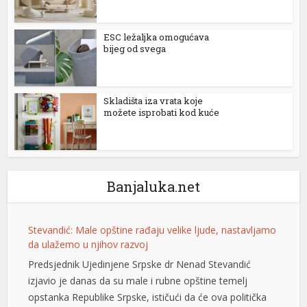
Hacking Forum
ESC ležaljka omogućava
kıbrıs escort
bijeg od svega
betpark giriş
mavibet, mavibet giriş
Skladišta iza vrata koje
možete isprobati kod kuće
vdcasino giriş
muscoflex
koltuk yıkama
Banjaluka.net
buy cocaine
sapanca escort
Stevandić: Male opštine rađaju velike ljude, nastavljamo
da ulažemo u njihov razvoj
1xbet giriş
Predsjednik Ujedinjene Srpske dr Nenad Stevandić
Festgeld
izjavio je danas da su male i rubne opštine temelj
opstanka Republike Srpske, ističući da će ova politička
jojobet giriş