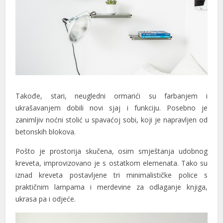
Hacklink panel
Hacklink panel
Hacklink panel
Hacklink panel
Hacklink panel
Takođe, stari, neugledni ormarići su farbanjem i
ukrašavanjem dobili novi sjaj i funkciju. Posebno je
Hacklink panel
zanimljiv noćni stolić u spavaćoj sobi, koji je napravljen od
betonskih blokova.
Hacklink panel
Pošto je prostorija skučena, osim smještanja udobnog
Hacklink panel
kreveta, improvizovano je s ostatkom elemenata. Tako su
Hacklink panel
iznad kreveta postavljene tri minimalističke police s
praktičnim lampama i merdevine za odlaganje knjiga,
Hacklink panel
ukrasa pa i odjeće.
Hacklink panel