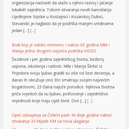
organizacija nastaviti da ulaže u njihov razvoj i jačanje
lokalnih zajednica. Tokom otvaranja novih kancelarija
pasacasino
Ujedinjene Srpske u Kostajnici i Kozarskoj Dubici,
avrupabet
Stevandić je naglasio da je podrška manjim sredinama
jedan […]
[...]
marsbahis
Brak koji je odolio vremenu: I nakon 65 godina Mile i
casibom giriş
Marija jedno drugom najveća podrška VIDEO
holiganbet
Šezdeset i pet godina zajedničkog života, bezbroj
uspona, iskušenja i radosti. Mile i Marija Škrbić iz
holiganbet
Prijedora svoju ljubav gradili su više od šest decenija, a
casibom
danas ih okružuje ono što smatraju svojim najvećim
bogatstvom, 23 člana najuže porodice. Njihova životna
robinbet
priča svjedoči da su ljubav, poštovanje i zajedništvo
vrijednosti koje traju cijeli život. Ovo […]
[...]
holiganbet
casibom giris
Opet izdvajanja za Ćirilični park: Ni dvije godine nakon
otvaranja 33 hiljade KM za nova ulaganja
vdcasino giriş