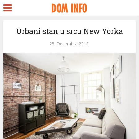
Ankara Escort
Türk Seks
tubidy
Urbani stan u srcu New Yorka
crackstreams
23. Decembra 2016.
Hacklink panel
Hacklink panel
Backlink paketleri
Hacklink
Hacklink
Hacklink
Hacklink
Hacklink