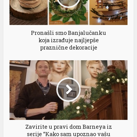
Holiganbet
betlivo
realbahis
Pronašli smo Banjalučanku
koja izrađuje najljepše
realbahis
praznične dekoracije
avrupabet
avrupabet
casibom giris
casibom giris
betpark
Earn money link shortener
porno
Zavirite u pravi dom Barneya iz
serije “Kako sam upoznao vašu
sekabet