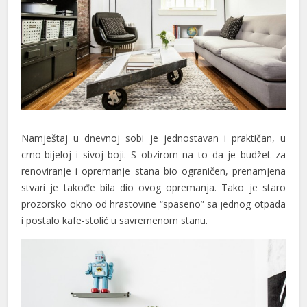
Hacklink panel
Hacklink panel
Hacklink panel
Hacklink panel
Hacklink panel
Namještaj u dnevnoj sobi je jednostavan i praktičan, u
Hacklink satın al
crno-bijeloj i sivoj boji. S obzirom na to da je budžet za
Hacklink satın al
renoviranje i opremanje stana bio ograničen, prenamjena
stvari je takođe bila dio ovog opremanja. Tako je staro
Hacklink panel
prozorsko okno od hrastovine “spaseno” sa jednog otpada
i postalo kafe-stolić u savremenom stanu.
Hacklink panel
Hacklink panel
Hacklink panel
Hacklink panel