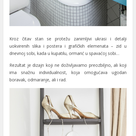
Hacklink panel
Hacklink panel
Hacklink panel
Kroz čitav stan se protežu zanimljivi ukrasi i detalji
Hacklink panel
uokvirenih slika i postera i grafičkih elemenata – zid u
Hacklink panel
dnevnoj sobi, kada u kupatilu, ormarić u spavaćoj sobi…
Hacklink panel
Rezultat je dizajn koji ne doživljavamo preozbiljno, ali koji
ima snažnu individualnost, koja omogućava ugodan
Hacklink panel
boravak, odmaranje, ali i rad.
Hacklink panel
Hacklink panel
Hacklink satın al
Hacklink Panel
Hacklink Panel