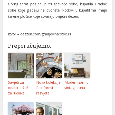
Gornji sprat posjeduje tri spavaće sobe, kupatila i radne
l
sobe koje gledaju na dvorište. Podovi u kupatilima imaju
šarene pločice koje stvaraju cvijetni dezen.
l
l
Izvor – dezzen.com/gradjevinarstvo.rs
l
Preporučujemo:
l
l
l
l
Savjeti za
Nova kolekcija
Modernizam u
odabir držača
Rainforest
vintage ruhu
l
za ručnike
rasvjete
l
l