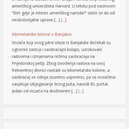
američkog univerziteta Harvard. U tekstu pod naslovom
l
“BiH: gdje je interes američkog naroda?” ističe se da vid
neokolonijalne uprave […]
[...]
l
l
Kilometarske kolone u Banjaluci
Vozače koji ovog jutra izlaze iz Banjaluke dočekali su
l
ogromni zastoji i saobraćajni kolaps, uzrokovani
l
radovima i izmjenama režima saobraćaja na
Prijedorskoj petlji. Zbog izvođenja radova na ovoj
at
frekventnoj dionici nastale su kilometarske kolone, a
saobraćaj se odvija izuzetno usporeno, pa se vozačima
t
savjetuje izbjegavanje brzog puta, navodi BL portal.
Jedan od vozača na društvenim […]
[...]
Pripremite kišobrane: Nakon vrelog dana stižu pljuskovi i
grmljavina
Stanovnike Republike Srpske i Bosne i Hercegovine
l
danas očekuje još jedan veoma topao ljetni dan, ali će