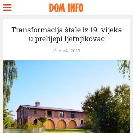
Transformacija štale iz 19. vijeka
u prelijepi ljetnjikovac
l
15. Aprila 2015.
l
leri
l