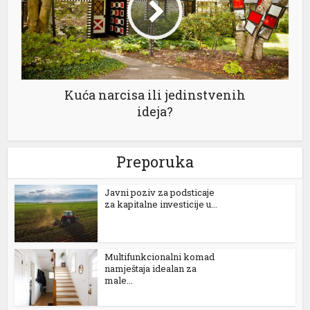
Kuća narcisa ili jedinstvenih
ideja?
al
l
Preporuka
l
Јavni poziv za podsticaje
l
za kapitalne investicije u...
l
l
Multifunkcionalni komad
namještaja idealan za
l
male...
l