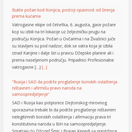
l
Bukte požari kod Konjica, postoji opasnost od širenja
l
prema kućama
Vatrogasne ekipe od četvrtka, 6. augusta, gase požare
l
koji su izbili na tri lokacije uz željezničku prugu na
području Konjica. Požari u Ovčarima i na Živašnici juče
l
su stavljeni su pod nadzor, dok se vatra koja je izbila
l
iznad Kanjine i dalje širi u pravcu Džepske planine ali i
prema naseljenom području. Pripadnici Profesionalne
l
vatrogasne […]
[...]
al
”Rusija i SAD da podrže proglašenje bonskih ovlaštenja
l
ništavnim i afirmišu pravo naroda na
samoopredjeljenje”
l
SAD i Rusija kao potpisnice Dejtonskog mirovnog
l
sporazuma trebale bi da podrže proglašenje ništavnim
nelegitimnih bonskih ovlaštenja i afirmaciju prava tri
l
konstitutivna naroda u BiH na samoopredjeljenje.
l
Smatraju to Džozef Šmic i Brajan Kenedi sa prestižnog