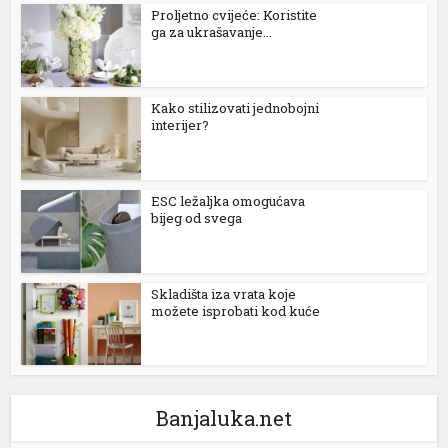
Proljetno cvijeće: Koristite
ga za ukrašavanje...
l
l
Kako stilizovati jednobojni
l
interijer?
l
l
ESC ležaljka omogućava
bijeg od svega
l
Skladišta iza vrata koje
l
možete isprobati kod kuće
l
l
Banjaluka.net
l