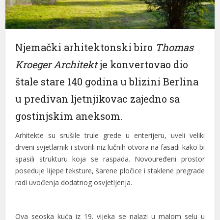
l
l
Njemački arhitektonski biro
Thomas
l
Kroeger Architekt
je konvertovao dio
l
štale stare 140 godina u blizini Berlina
l
u predivan ljetnjikovac zajedno sa
l
gostinjskim aneksom.
l
Arhitekte su srušile trule grede u enterijeru, uveli veliki
drveni svjetlarnik i stvorili niz lučnih otvora na fasadi kako bi
l
spasili strukturu koja se raspada. Novouređeni prostor
l
poseduje lijepe teksture, šarene pločice i staklene pregrade
radi uvođenja dodatnog osvjetljenja.
l
l
Ova seoska kuća iz 19. vijeka se nalazi u malom selu u