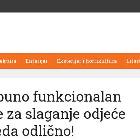
tektura
Enterijer
Eksterijer i hortikultura
Lifes
tpuno funkcionalan
 za slaganje odjeće
eda odlično!