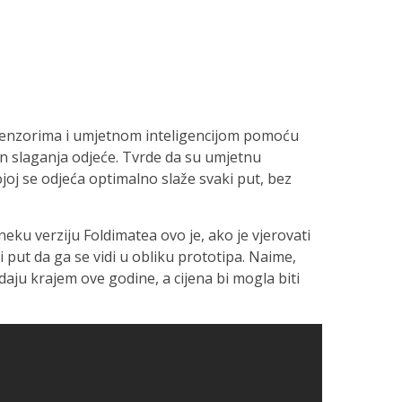
senzorima i umjetnom inteligencijom pomoću
in slaganja odjeće. Tvrde da su umjetnu
ojoj se odjeća optimalno slaže svaki put, bez
neku verziju Foldimatea ovo je, ako je vjerovati
ji put da ga se vidi u obliku prototipa. Naime,
daju krajem ove godine, a cijena bi mogla biti