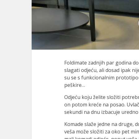
Foldimate zadnjih par godina do
slagati odjeću, ali dosad ipak ni
su se s funkcionalnim prototipom
peškire…
Odjeću koju želite složiti potreb
on potom kreće na posao. Uvlači
sekundi na dnu izbacuje uredno
Komade slaže jedne na druge, dok
veša može složiti za oko pet min