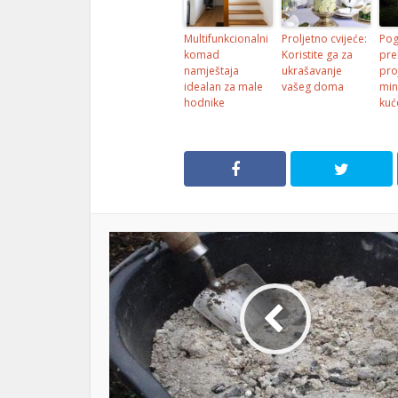
Multifunkcionalni
Proljetno cvijeće:
Pog
komad
Koristite ga za
pre
namještaja
ukrašavanje
pro
idealan za male
vašeg doma
min
hodnike
kuć