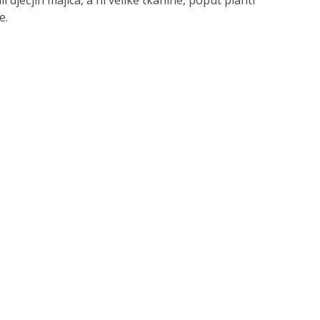
i dječjih majica, a ni velike tkanine, poput plahti
e.