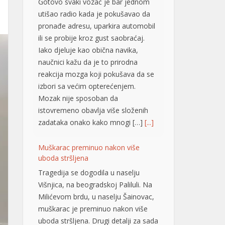
pronađe adresu, uparkira automobil
ili se probije kroz gust saobraćaj.
Iako djeluje kao obična navika,
naučnici kažu da je to prirodna
reakcija mozga koji pokušava da se
izbori sa većim opterećenjem.
Mozak nije sposoban da
istovremeno obavlja više složenih
zadataka onako kako mnogi […]
[...]
Muškarac preminuo nakon više
uboda stršljena
Tragedija se dogodila u naselju
Višnjica, na beogradskoj Paliluli. Na
Milićevom brdu, u naselju Šainovac,
muškarac je preminuo nakon više
uboda stršljena. Drugi detalji za sada
nisu poznati, piše Telegraf.