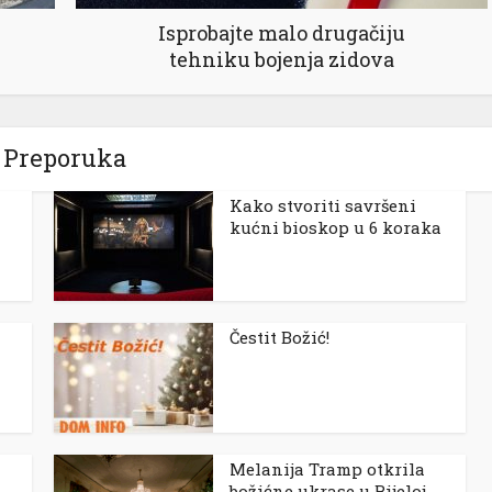
Isprobajte malo drugačiju
tehniku bojenja zidova
Preporuka
Kako stvoriti savršeni
kućni bioskop u 6 koraka
Čestit Božić!
Melanija Tramp otkrila
božićne ukrase u Bijeloj...