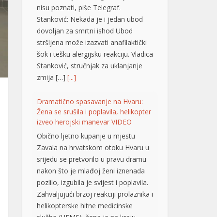
Stanković: Nekada je i jedan ubod
dovoljan za smrtni ishod Ubod
stršljena može izazvati anafilaktički
šok i tešku alergijsku reakciju. Vladica
Stanković, stručnjak za uklanjanje
zmija […]
[...]
Dramatično spasavanje na Hvaru:
Žena se srušila i poplavila, helikopter
izveo herojski manevar VIDEO
Obično ljetno kupanje u mjestu
Zavala na hrvatskom otoku Hvaru u
srijedu se pretvorilo u pravu dramu
nakon što je mlađoj ženi iznenada
pozlilo, izgubila je svijest i poplavila.
Zahvaljujući brzoj reakciji prolaznika i
helikopterske hitne medicinske
službe (HEMS), žena je na kraju
pokazala znakove oporavka.