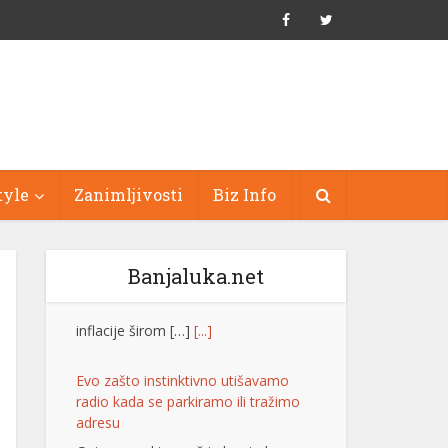
tyle
Zanimljivosti
Biz Info
Banjaluka.net
Evo zašto instinktivno utišavamo
radio kada se parkiramo ili tražimo
adresu
Gotovo svaki vozač je bar jednom
utišao radio kada je pokušavao da