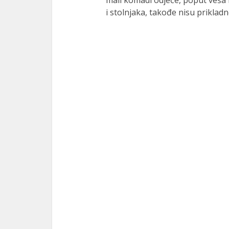
mali komadi odjeće, poput veša il
i stolnjaka, takođe nisu prikladn