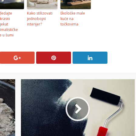
ledajte
Kako stilizovati
Ekološke male
krasni
jednobojni
kuće na
jekat
interijer?
točkovima
imalističke
e u šumi