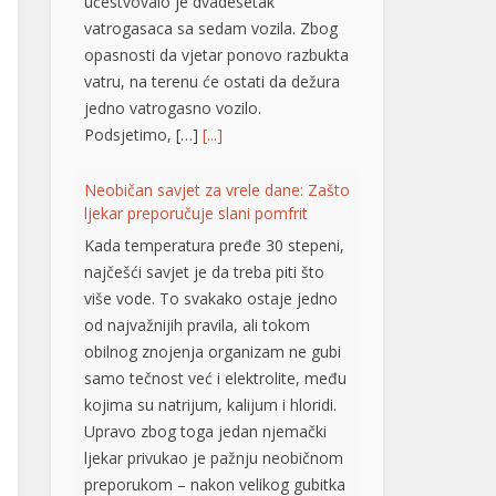
učestvovalo je dvadesetak
vatrogasaca sa sedam vozila. Zbog
opasnosti da vjetar ponovo razbukta
vatru, na terenu će ostati da dežura
jedno vatrogasno vozilo.
Podsjetimo, […]
[...]
Neobičan savjet za vrele dane: Zašto
ljekar preporučuje slani pomfrit
Kada temperatura pređe 30 stepeni,
najčešći savjet je da treba piti što
više vode. To svakako ostaje jedno
od najvažnijih pravila, ali tokom
obilnog znojenja organizam ne gubi
samo tečnost već i elektrolite, među
kojima su natrijum, kalijum i hloridi.
Upravo zbog toga jedan njemački
ljekar privukao je pažnju neobičnom
preporukom – nakon velikog gubitka