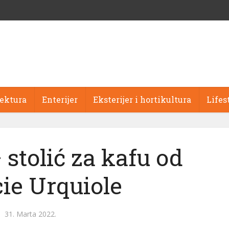
tektura
Enterijer
Eksterijer i hortikultura
Lifes
stolić za kafu od
cie Urquiole
31. Marta 2022.