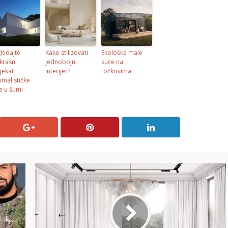
ledajte
Kako stilizovati
Ekološke male
krasni
jednobojni
kuće na
jekat
interijer?
točkovima
imalističke
e u šumi