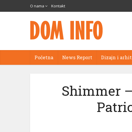
O nama
Kontakt
Početna
News Report
Dizajn i arhi
Shimmer – 
Patri