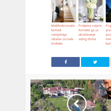
Multifunkcionalni
Proljetno cvijeće:
Pog
komad
Koristite ga za
pre
namještaja
ukrašavanje
pro
idealan za male
vašeg doma
min
hodnike
kuć