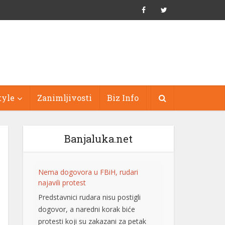
tyle
Zanimljivosti
Biz Info
Banjaluka.net
Nema dogovora u FBiH, rudari
najavili protest
Predstavnici rudara nisu postigli
dogovor, a naredni korak biće
protesti koji su zakazani za petak