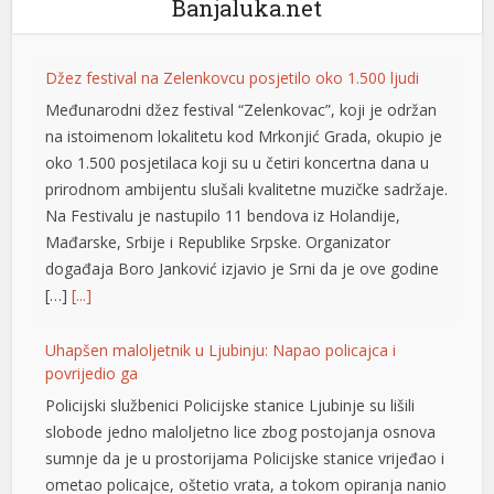
Banjaluka.net
Džez festival na Zelenkovcu posjetilo oko 1.500 ljudi
Međunarodni džez festival “Zelenkovac”, koji je održan
na istoimenom lokalitetu kod Mrkonjić Grada, okupio je
oko 1.500 posjetilaca koji su u četiri koncertna dana u
prirodnom ambijentu slušali kvalitetne muzičke sadržaje.
Na Festivalu je nastupilo 11 bendova iz Holandije,
Mađarske, Srbije i Republike Srpske. Organizator
događaja Boro Јanković izjavio je Srni da je ove godine
[…]
[...]
Uhapšen maloljetnik u Ljubinju: Napao policajca i
povrijedio ga
Policijski službenici Policijske stanice Ljubinje su lišili
slobode jedno maloljetno lice zbog postojanja osnova
sumnje da je u prostorijama Policijske stanice vrijeđao i
ometao policajce, oštetio vrata, a tokom opiranja nanio