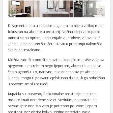
Dizajn enterijera u kupatilima generalno nije u velikoj mjeri
fokusiran na akcente u prostoriji. Većina ideja za kupatilo
odnosi se na opremu i materijale za podove, zidove i tuš
kabine, a ne na ono što ćete staviti u prostoriju nakon što
sve bude instalirano.
Možda zato što ono što stavite u kupatilo ima više veze sa
njegovom upotrebom nego ljepotom, akcenti kupatila se
često ignorišu. To, naravno, nije dobar stav jer akcenti u
kupatilu mogu ili pokvariti cjelokupan dizajn, ili ga poboljšati
u pravom smislu te riječi.
Kupatila su, naravno, funkcionalne prostorije i u njima
morate imati određene stvari. Međutim, ne morate da
razbacujete ono što vam je potrebno po svom ljepom
prostoru. Bez obzira koliko uredno poređate svoje