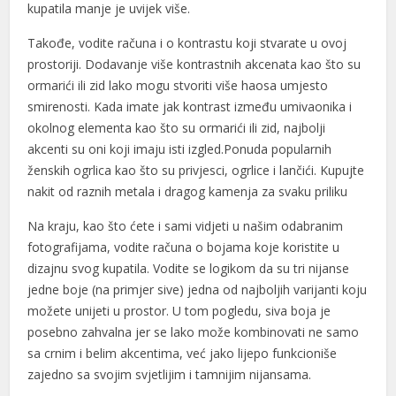
kupatila manje je uvijek više.
Takođe, vodite računa i o kontrastu koji stvarate u ovoj
prostoriji. Dodavanje više kontrastnih akcenata kao što su
ormarići ili zid lako mogu stvoriti više haosa umjesto
smirenosti. Kada imate jak kontrast između umivaonika i
okolnog elementa kao što su ormarići ili zid, najbolji
akcenti su oni koji imaju isti izgled.Ponuda popularnih
ženskih ogrlica kao što su privjesci, ogrlice i lančići. Kupujte
nakit od raznih metala i dragog kamenja za svaku priliku
Na kraju, kao što ćete i sami vidjeti u našim odabranim
fotografijama, vodite računa o bojama koje koristite u
dizajnu svog kupatila. Vodite se logikom da su tri nijanse
jedne boje (na primjer sive) jedna od najboljih varijanti koju
možete unijeti u prostor. U tom pogledu, siva boja je
posebno zahvalna jer se lako može kombinovati ne samo
sa crnim i belim akcentima, već jako lijepo funkcioniše
zajedno sa svojim svjetlijim i tamnijim nijansama.