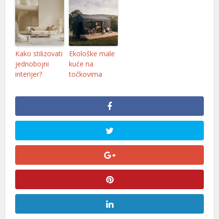
Kako stilizovati
Ekološke male
jednobojni
kuće na
interijer?
točkovima