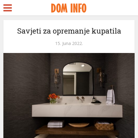
Savjeti za opremanje kupatila
15. Juna 2022.
i