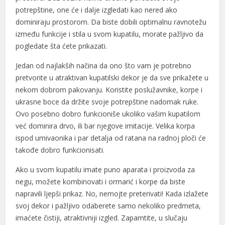
potrepštine, one će i dalje izgledati kao nered ako
dominiraju prostorom. Da biste dobili optimalnu ravnotežu
između funkcije i stila u svom kupatilu, morate pažljivo da
pogledate šta ćete prikazati.
Jedan od najlakših načina da ono što vam je potrebno
pretvorite u atraktivan kupatilski dekor je da sve prikažete u
nekom dobrom pakovanju. Koristite poslužavnike, korpe i
ukrasne boce da držite svoje potrepštine nadomak ruke.
Ovo posebno dobro funkcioniše ukoliko vašim kupatilom
već dominira drvo, ili bar njegove imitacije. Velika korpa
ispod umivaonika i par detalja od ratana na radnoj ploči će
takođe dobro funkcionisati.
Ako u svom kupatilu imate puno aparata i proizvoda za
negu, možete kombinovati i ormarić i korpe da biste
napravili ljepši prikaz. No, nemojte preterivati! Kada izlažete
svoj dekor i pažljivo odaberete samo nekoliko predmeta,
imaćete čistiji, atraktivniji izgled. Zapamtite, u slučaju