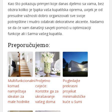
Kao što pokazuju primjeri koje danas djelimo sa vama, bez
obzira koliko je ljupka vaša kupatilska oprema, uvijek je od
presudne važnosti dobro organizovati sve svoje
potrepštine i mudro odabrati dekorativne akcente. Nadamo
se da će vam današnji savjeti pomoći u optimizaciji
funkcije ali i šarma vašeg kupatila.
Preporučujemo:
Multifunkcionalni
Proljetno
Pogledajte
komad
cvijeće:
prekrasni
namještaja
Koristite ga za
projekat
idealan za
ukrašavanje
minimalističke
male hodnike
vašeg doma
kuće u šumi