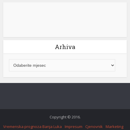
Arhiva
 giriş
Copyright © 2016.
Vremenska prognoza Banja Luka
Impresum
Cjenovnik
Marketing