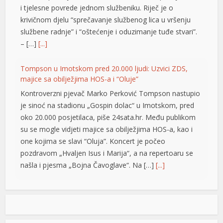
i tjelesne povrede jednom službeniku. Riječ je o
krivičnom djelu “sprečavanje službenog lica u vršenju
službene radnje” i “oštećenje i oduzimanje tuđe stvari”.
– […]
[...]
Tompson u Imotskom pred 20.000 ljudi: Uzvici ZDS,
majice sa obilježjima HOS-a i “Oluje”
Kontroverzni pjevač Marko Perković Tompson nastupio
je sinoć na stadionu „Gospin dolac“ u Imotskom, pred
oko 20.000 posjetilaca, piše 24sata.hr. Među publikom
su se mogle vidjeti majice sa obilježjima HOS-a, kao i
one kojima se slavi “Oluja”. Koncert je počeo
pozdravom „Hvaljen Isus i Marija“, a na repertoaru se
našla i pjesma „Bojna Čavoglave“. Na […]
[...]
Gužve na granicama BiH: Duge kolone na više prelaza,
evo gdje se najduže čeka
 shortener
Saobraćaj se na većini puteva u Republici Srpskoj i