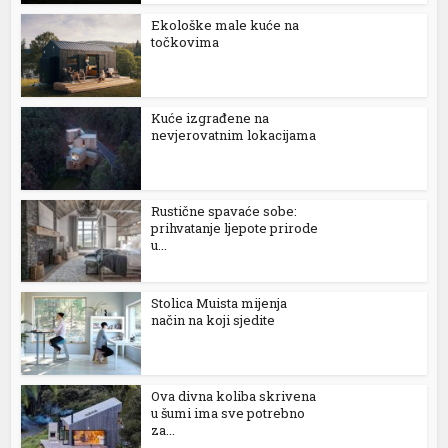
Ekološke male kuće na
točkovima
Kuće izgrađene na
nevjerovatnim lokacijama
Rustične spavaće sobe:
prihvatanje ljepote prirode
u...
al
l
Stolica Muista mijenja
način na koji sjedite
l
l
Ova divna koliba skrivena
l
u šumi ima sve potrebno
za...
l