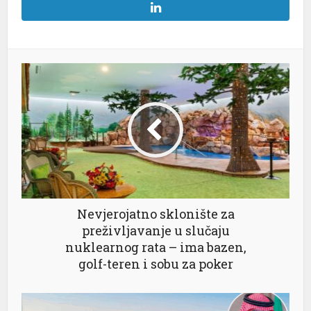
al
Nevjerojatno sklonište za
preživljavanje u slučaju
nuklearnog rata – ima bazen,
golf-teren i sobu za poker