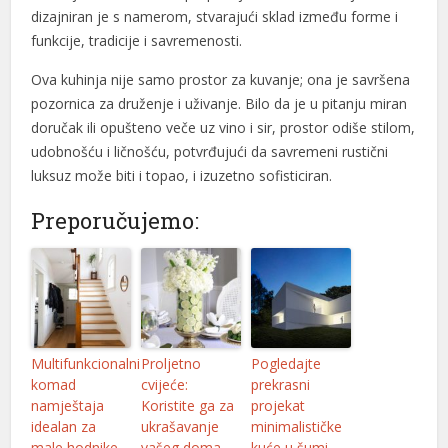
dizajniran je s namerom, stvarajući sklad između forme i
funkcije, tradicije i savremenosti.
Ova kuhinja nije samo prostor za kuvanje; ona je savršena
pozornica za druženje i uživanje. Bilo da je u pitanju miran
doručak ili opušteno veče uz vino i sir, prostor odiše stilom,
udobnošću i ličnošću, potvrđujući da savremeni rustični
l
luksuz može biti i topao, i izuzetno sofisticiran.
Preporučujemo:
l
l
Multifunkcionalni
Proljetno
Pogledajte
l
komad
cvijeće:
prekrasni
namještaja
Koristite ga za
projekat
idealan za
ukrašavanje
minimalističke
male hodnike
vašeg doma
kuće u šumi