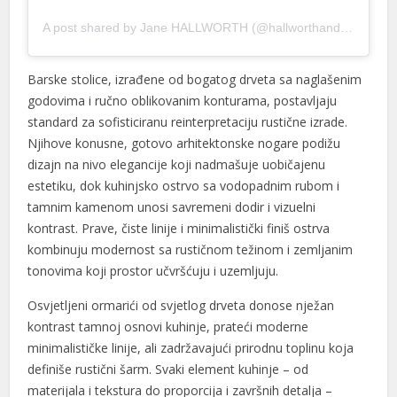
A post shared by Jane HALLWORTH (@hallworthandheathens)
Barske stolice, izrađene od bogatog drveta sa naglašenim
godovima i ručno oblikovanim konturama, postavljaju
standard za sofisticiranu reinterpretaciju rustične izrade.
Njihove konusne, gotovo arhitektonske nogare podižu
dizajn na nivo elegancije koji nadmašuje uobičajenu
estetiku, dok kuhinjsko ostrvo sa vodopadnim rubom i
tamnim kamenom unosi savremeni dodir i vizuelni
kontrast. Prave, čiste linije i minimalistički finiš ostrva
kombinuju modernost sa rustičnom težinom i zemljanim
tonovima koji prostor učvršćuju i uzemljuju.
Osvjetljeni ormarići od svjetlog drveta donose nježan
kontrast tamnoj osnovi kuhinje, prateći moderne
minimalističke linije, ali zadržavajući prirodnu toplinu koja
definiše rustični šarm. Svaki element kuhinje – od
materijala i tekstura do proporcija i završnih detalja –