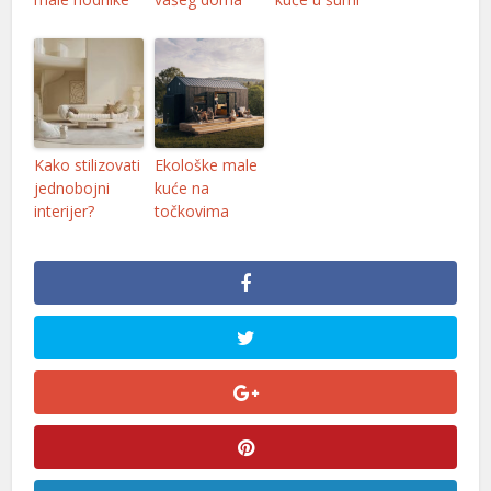
Kako stilizovati
Ekološke male
jednobojni
kuće na
l
interijer?
točkovima