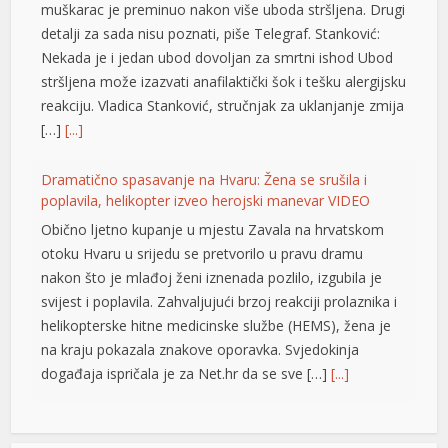
muškarac je preminuo nakon više uboda stršljena. Drugi
detalji za sada nisu poznati, piše Telegraf. Stanković:
Nekada je i jedan ubod dovoljan za smrtni ishod Ubod
stršljena može izazvati anafilaktički šok i tešku alergijsku
reakciju. Vladica Stanković, stručnjak za uklanjanje zmija
[…]
[...]
Dramatično spasavanje na Hvaru: Žena se srušila i
poplavila, helikopter izveo herojski manevar VIDEO
Obično ljetno kupanje u mjestu Zavala na hrvatskom
t
otoku Hvaru u srijedu se pretvorilo u pravu dramu
nakon što je mlađoj ženi iznenada pozlilo, izgubila je
svijest i poplavila. Zahvaljujući brzoj reakciji prolaznika i
helikopterske hitne medicinske službe (HEMS), žena je
yat
na kraju pokazala znakove oporavka. Svjedokinja
događaja ispričala je za Net.hr da se sve […]
[...]
t
Vučić: Ljudi razumiju koliko je neko uspješan i dobar ako
ga Helez napada
su