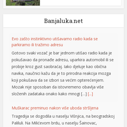
l
Banjaluka.net
l
l
Evo zašto instinktivno utišavamo radio kada se
l
parkiramo ili tražimo adresu
Gotovo svaki vozač je bar jednom utišao radio kada je
pokušavao da pronađe adresu, uparkira automobil ili se
t
probije kroz gust saobraćaj. Iako djeluje kao obična
navika, naučnici kažu da je to prirodna reakcija mozga
t
koji pokušava da se izbori sa većim opterećenjem.
Mozak nije sposoban da istovremeno obavlja više
složenih zadataka onako kako mnogi […]
[...]
Muškarac preminuo nakon više uboda stršljena
Tragedija se dogodila u naselju Višnjica, na beogradskoj
Paliluli. Na Milićevom brdu, u naselju Šainovac,