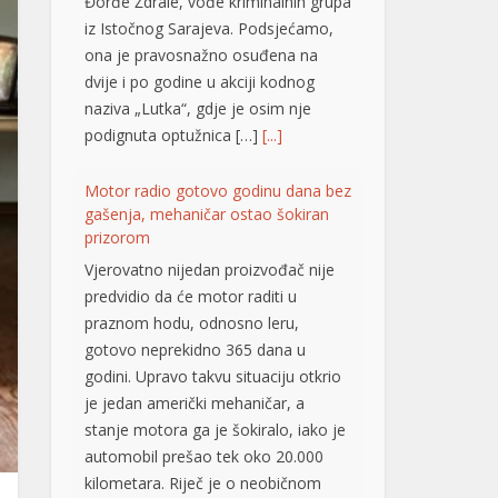
Đorđe Ždrale, vođe kriminalnih grupa
iz Istočnog Sarajeva. Podsjećamo,
ona je pravosnažno osuđena na
dvije i po godine u akciji kodnog
naziva „Lutka“, gdje je osim nje
podignuta optužnica […]
[...]
Motor radio gotovo godinu dana bez
gašenja, mehaničar ostao šokiran
prizorom
Vjerovatno nijedan proizvođač nije
predvidio da će motor raditi u
praznom hodu, odnosno leru,
gotovo neprekidno 365 dana u
godini. Upravo takvu situaciju otkrio
je jedan američki mehaničar, a
stanje motora ga je šokiralo, iako je
automobil prešao tek oko 20.000
kilometara. Riječ je o neobičnom