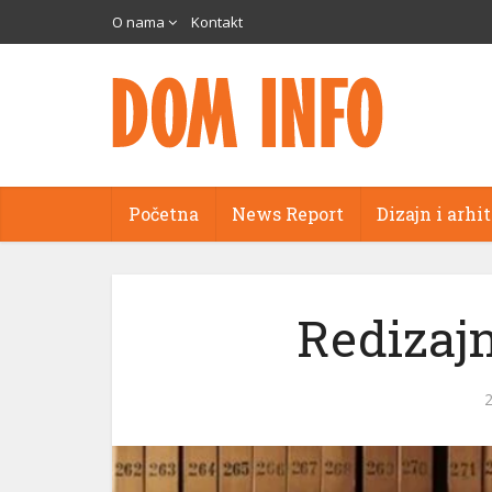
O nama
Kontakt
Početna
News Report
Dizajn i arhi
Redizajn 
2