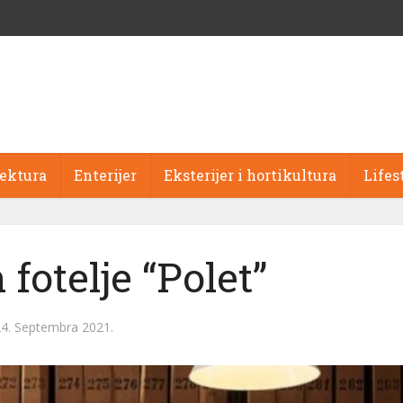
tektura
Enterijer
Eksterijer i hortikultura
Lifes
fotelje “Polet”
4. Septembra 2021.