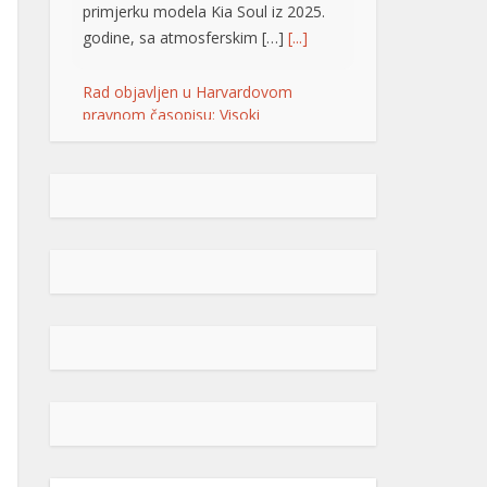
primjerku modela Kia Soul iz 2025.
godine, sa atmosferskim […]
[...]
Rad objavljen u Harvardovom
pravnom časopisu: Visoki
predstavnik nema ovlaštenja da
donosi zakone u BiH
Visoki predstavnik u BiH nije nikad
bio ovlašten da donosi zakone, ni
prema Povelji UN, ni po Ustavu BiH
niti prema ostalim pravni
dokumentima koji priznaju pravo na
samoopredjeljenje, stoga, su
ništavni svi akti koje je nametao,
pozivajući se na takozvana bonska
ovlaštenja, navodi se u tekstu čiji su
autori Džozef Šmic i Brajan Kenedi
[…]
[...]
POPULARNO