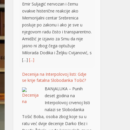
Emir Suljagić nervozan i čemu
ovakve histerične reakcije ako
Memorijalni centar Srebrenica
posluje po zakonu i ako je sve u
njegovom radu čisto i transparentno.
Amidžić je izjavio za Srnu da nije
jasno ni zbog čega optužuje
Milorada Dodika i Željku Cvijanović, s
[…]
[...]
Decenija na Interpolovoj listi: Gdje
se krije fatalna Slobodanka Tošić?
BANjALUKA – Punih
deset godina na
Interpolovoj crvenoj listi
nalazi se Slobodanka
Tošić Boba, osoba zbog koje su u
ratu već dvije decenije Darko Elez i