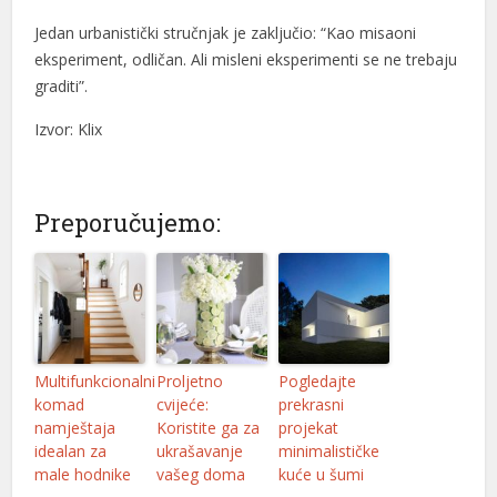
Jedan urbanistički stručnjak je zaključio: “Kao misaoni
eksperiment, odličan. Ali misleni eksperimenti se ne trebaju
graditi”.
Izvor: Klix
Preporučujemo:
Multifunkcionalni
Proljetno
Pogledajte
komad
cvijeće:
prekrasni
namještaja
Koristite ga za
projekat
idealan za
ukrašavanje
minimalističke
male hodnike
vašeg doma
kuće u šumi