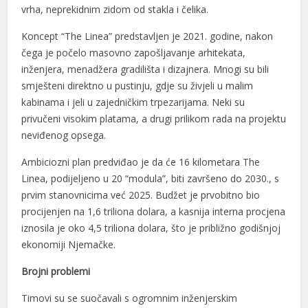
vrha, neprekidnim zidom od stakla i čelika.
Koncept “The Linea” predstavljen je 2021. godine, nakon
čega je počelo masovno zapošljavanje arhitekata,
inženjera, menadžera gradilišta i dizajnera. Mnogi su bili
smješteni direktno u pustinju, gdje su živjeli u malim
kabinama i jeli u zajedničkim trpezarijama. Neki su
privučeni visokim platama, a drugi prilikom rada na projektu
neviđenog opsega.
Ambiciozni plan predviđao je da će 16 kilometara The
Linea, podijeljeno u 20 “modula”, biti završeno do 2030., s
prvim stanovnicima već 2025. Budžet je prvobitno bio
procijenjen na 1,6 triliona dolara, a kasnija interna procjena
iznosila je oko 4,5 triliona dolara, što je približno godišnjoj
ekonomiji Njemačke.
Brojni problemi
Timovi su se suočavali s ogromnim inženjerskim