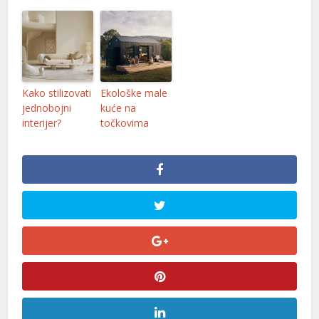
Kako stilizovati
Ekološke male
jednobojni
kuće na
interijer?
točkovima