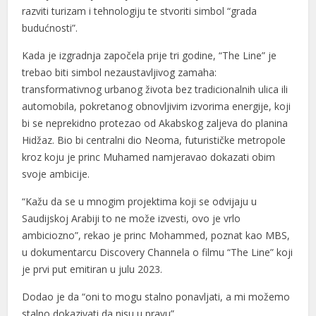
razviti turizam i tehnologiju te stvoriti simbol “grada
budućnosti”.
Kada je izgradnja započela prije tri godine, “The Line” je
trebao biti simbol nezaustavljivog zamaha:
transformativnog urbanog života bez tradicionalnih ulica ili
automobila, pokretanog obnovljivim izvorima energije, koji
bi se neprekidno protezao od Akabskog zaljeva do planina
Hidžaz. Bio bi centralni dio Neoma, futurističke metropole
kroz koju je princ Muhamed namjeravao dokazati obim
svoje ambicije.
“Kažu da se u mnogim projektima koji se odvijaju u
Saudijskoj Arabiji to ne može izvesti, ovo je vrlo
ambiciozno”, rekao je princ Mohammed, poznat kao MBS,
u dokumentarcu Discovery Channela o filmu “The Line” koji
je prvi put emitiran u julu 2023.
Dodao je da “oni to mogu stalno ponavljati, a mi možemo
stalno dokazivati ​​da nisu u pravu”.