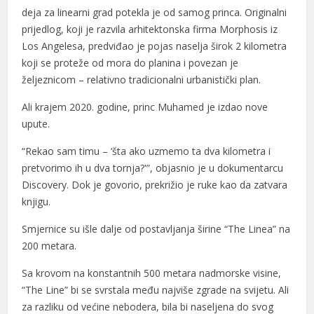
deja za linearni grad potekla je od samog princa. Originalni
prijedlog, koji je razvila arhitektonska firma Morphosis iz
Los Angelesa, predviđao je pojas naselja širok 2 kilometra
koji se proteže od mora do planina i povezan je
željeznicom – relativno tradicionalni urbanistički plan.
Ali krajem 2020. godine, princ Muhamed je izdao nove
upute.
“Rekao sam timu – ‘šta ako uzmemo ta dva kilometra i
pretvorimo ih u dva tornja?'”, objasnio je u dokumentarcu
Discovery. Dok je govorio, prekrižio je ruke kao da zatvara
knjigu.
Smjernice su išle dalje od postavljanja širine “The Linea” na
200 metara.
Sa krovom na konstantnih 500 metara nadmorske visine,
“The Line” bi se svrstala među najviše zgrade na svijetu. Ali
za razliku od većine nebodera, bila bi naseljena do svog