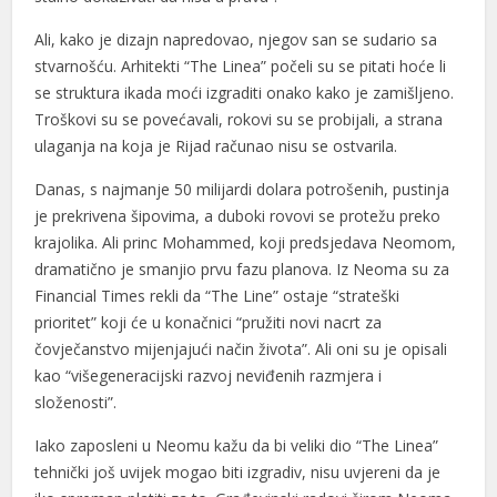
Ali, kako je dizajn napredovao, njegov san se sudario sa
stvarnošću. Arhitekti “The Linea” počeli su se pitati hoće li
se struktura ikada moći izgraditi onako kako je zamišljeno.
Troškovi su se povećavali, rokovi su se probijali, a strana
ulaganja na koja je Rijad računao nisu se ostvarila.
Danas, s najmanje 50 milijardi dolara potrošenih, pustinja
je prekrivena šipovima, a duboki rovovi se protežu preko
krajolika. Ali princ Mohammed, koji predsjedava Neomom,
dramatično je smanjio prvu fazu planova. Iz Neoma su za
Financial Times rekli da “The Line” ostaje “strateški
prioritet” koji će u konačnici “pružiti novi nacrt za
čovječanstvo mijenjajući način života”. Ali oni su je opisali
kao “višegeneracijski razvoj neviđenih razmjera i
složenosti”.
Iako zaposleni u Neomu kažu da bi veliki dio “The Linea”
tehnički još uvijek mogao biti izgradiv, nisu uvjereni da je