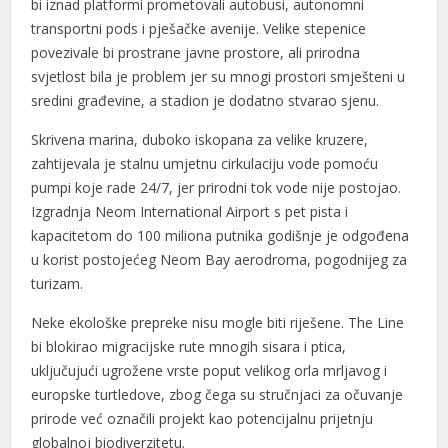
bi iznad platformi prometovali autobusi, autonomni
transportni pods i pješačke avenije. Velike stepenice
povezivale bi prostrane javne prostore, ali prirodna
svjetlost bila je problem jer su mnogi prostori smješteni u
sredini građevine, a stadion je dodatno stvarao sjenu.
Skrivena marina, duboko iskopana za velike kruzere,
zahtijevala je stalnu umjetnu cirkulaciju vode pomoću
pumpi koje rade 24/7, jer prirodni tok vode nije postojao.
Izgradnja Neom International Airport s pet pista i
kapacitetom do 100 miliona putnika godišnje je odgođena
u korist postojećeg Neom Bay aerodroma, pogodnijeg za
turizam.
Neke ekološke prepreke nisu mogle biti riješene. The Line
bi blokirao migracijske rute mnogih sisara i ptica,
uključujući ugrožene vrste poput velikog orla mrljavog i
europske turtledove, zbog čega su stručnjaci za očuvanje
prirode već označili projekt kao potencijalnu prijetnju
globalnoj biodiverzitetu.