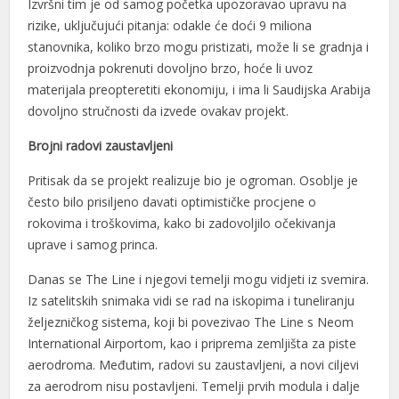
Izvršni tim je od samog početka upozoravao upravu na
rizike, uključujući pitanja: odakle će doći 9 miliona
stanovnika, koliko brzo mogu pristizati, može li se gradnja i
proizvodnja pokrenuti dovoljno brzo, hoće li uvoz
sü
materijala preopteretiti ekonomiju, i ima li Saudijska Arabija
dovoljno stručnosti da izvede ovakav projekt.
Brojni radovi zaustavljeni
Pritisak da se projekt realizuje bio je ogroman. Osoblje je
često bilo prisiljeno davati optimističke procjene o
rokovima i troškovima, kako bi zadovoljilo očekivanja
uprave i samog princa.
Danas se The Line i njegovi temelji mogu vidjeti iz svemira.
Iz satelitskih snimaka vidi se rad na iskopima i tuneliranju
željezničkog sistema, koji bi povezivao The Line s Neom
International Airportom, kao i priprema zemljišta za piste
aerodroma. Međutim, radovi su zaustavljeni, a novi ciljevi
za aerodrom nisu postavljeni. Temelji prvih modula i dalje