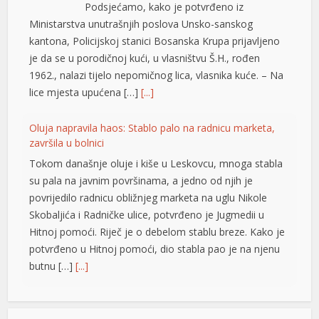
Podsjećamo, kako je potvrđeno iz
Ministarstva unutrašnjih poslova Unsko-sanskog
kantona, Policijskoj stanici Bosanska Krupa prijavljeno
je da se u porodičnoj kući, u vlasništvu Š.H., rođen
1962., nalazi tijelo nepomičnog lica, vlasnika kuće. – Na
lice mjesta upućena […]
[...]
Oluja napravila haos: Stablo palo na radnicu marketa,
završila u bolnici
Tokom današnje oluje i kiše u Leskovcu, mnoga stabla
su pala na javnim površinama, a jedno od njih je
povrijedilo radnicu obližnjeg marketa na uglu Nikole
Skobaljića i Radničke ulice, potvrđeno je Jugmedii u
Hitnoj pomoći. Riječ je o debelom stablu breze. Kako je
potvrđeno u Hitnoj pomoći, dio stabla pao je na njenu
butnu […]
[...]
Snimak s Jadrana izazvao bijes javnosti: Muškarac džet
skijem ometao avione koji su gasili požar