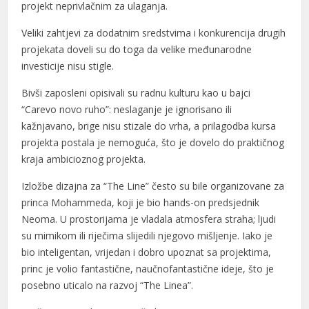
projekt neprivlačnim za ulaganja.
Veliki zahtjevi za dodatnim sredstvima i konkurencija drugih
er
projekata doveli su do toga da velike međunarodne
investicije nisu stigle.
Bivši zaposleni opisivali su radnu kulturu kao u bajci
“Carevo novo ruho”: neslaganje je ignorisano ili
kažnjavano, brige nisu stizale do vrha, a prilagodba kursa
projekta postala je nemoguća, što je dovelo do praktičnog
kraja ambicioznog projekta.
Izložbe dizajna za “The Line” često su bile organizovane za
princa Mohammeda, koji je bio hands-on predsjednik
Neoma. U prostorijama je vladala atmosfera straha; ljudi
su mimikom ili riječima slijedili njegovo mišljenje. Iako je
bio inteligentan, vrijedan i dobro upoznat sa projektima,
princ je volio fantastične, naučnofantastične ideje, što je
posebno uticalo na razvoj “The Linea”.