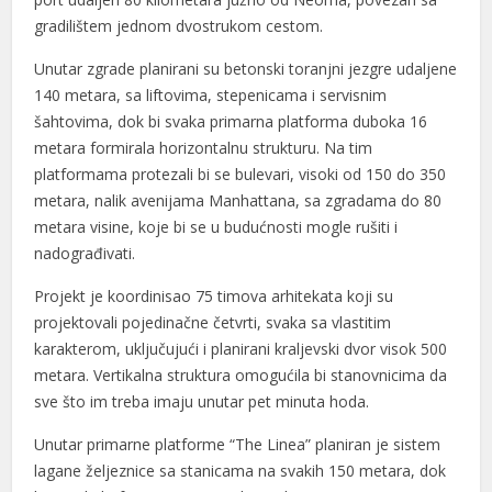
gradilištem jednom dvostrukom cestom.
Unutar zgrade planirani su betonski toranjni jezgre udaljene
140 metara, sa liftovima, stepenicama i servisnim
šahtovima, dok bi svaka primarna platforma duboka 16
metara formirala horizontalnu strukturu. Na tim
platformama protezali bi se bulevari, visoki od 150 do 350
metara, nalik avenijama Manhattana, sa zgradama do 80
metara visine, koje bi se u budućnosti mogle rušiti i
nadograđivati.
Projekt je koordinisao 75 timova arhitekata koji su
projektovali pojedinačne četvrti, svaka sa vlastitim
karakterom, uključujući i planirani kraljevski dvor visok 500
metara. Vertikalna struktura omogućila bi stanovnicima da
sve što im treba imaju unutar pet minuta hoda.
Unutar primarne platforme “The Linea” planiran je sistem
lagane željeznice sa stanicama na svakih 150 metara, dok