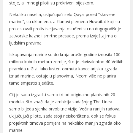
stoje, ali mnogi piloti su prekriveni pijeskom.
Nekoliko naselja, uključujući selo Qayal pored “skrivene
marine”, su uklonjena, a članovi plemena Huwaitat koji su
protestovali protiv iseljavanja osuđeni su na dugogodišnje
zatvorske kazne i smrtne presude, prema izvještajima o
ljudskim pravima.
Iskopavanja marine su do kraja prošle godine iznosila 100
miliona kubnih metara zemlje, što je ekvivalentno 40 Velikih
piramida u Gizi. Iako luster, obrnuta kancelarijska zgrada
iznad marine, ostaje u planovima, Neom više ne planira
tamo smjestiti sjedište.
Cilj je sada izgraditi samo tri od originalno planiranih 20
modula, što znači da je ambicija sadašnjeg The Linea
samo blijeda sjenka prvobitne vizije. Većina ranijih radova,
uključujući pilote, sada stoji neiskorištena, dok se fokus
projektnih timova pomjera na nekoliko manjih zgrada oko
marine.