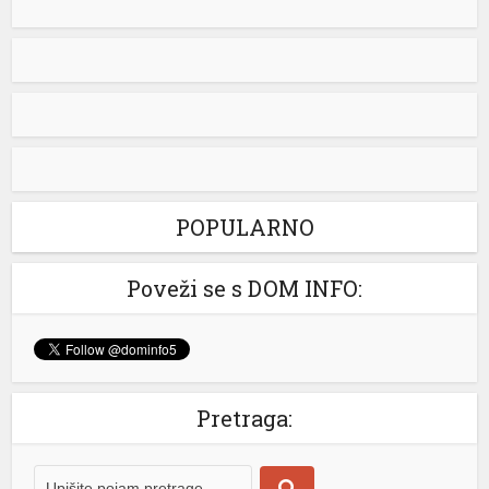
Snimak s Kraljičine plaže u Ninu izazvao je
brojne reakcije nakon što je zabilježeno
kako osoba na džet skiju prilazi
protivpožarnim avionima koji su uzimali
vodu za gašenje požara. Poznati hrvatski preduzetnik
Davorin Stetner objavio je snimak na društvenim
mrežama uz tvrdnju da je ponašanje osobe na džet
skiju bilo izuzetno opasno, navodeći da je […]
[...]
POPULARNO
Rim odbacio ultimatum Madrida zbog graničnih kontrola
Poveži se s DOM INFO:
Italijanska vlada saopštila je da ne prihvata nikakve
ultimatume Španije u vezi sa odlukom Rima da uvede
granične kontrole usljed migrantske krize u španskoj
enklavi Seuta. – Italija ne prihvata ultimatume niti
nametanja iz inostranstva kada je riječ o nacionalnoj
Pretraga:
bezbjednosti i kontroli granica. Ni pod kojim uslovima
ne namjeravamo da preispitujemo odluku o
privremenoj […]
[...]