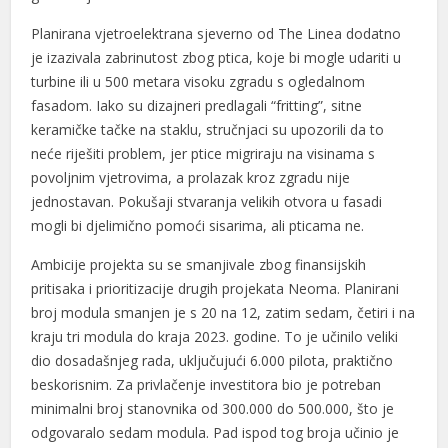
Planirana vjetroelektrana sjeverno od The Linea dodatno
je izazivala zabrinutost zbog ptica, koje bi mogle udariti u
turbine ili u 500 metara visoku zgradu s ogledalnom
fasadom. Iako su dizajneri predlagali “fritting”, sitne
keramičke tačke na staklu, stručnjaci su upozorili da to
neće riješiti problem, jer ptice migriraju na visinama s
povoljnim vjetrovima, a prolazak kroz zgradu nije
jednostavan. Pokušaji stvaranja velikih otvora u fasadi
mogli bi djelimično pomoći sisarima, ali pticama ne.
Ambicije projekta su se smanjivale zbog finansijskih
pritisaka i prioritizacije drugih projekata Neoma. Planirani
broj modula smanjen je s 20 na 12, zatim sedam, četiri i na
kraju tri modula do kraja 2023. godine. To je učinilo veliki
dio dosadašnjeg rada, uključujući 6.000 pilota, praktično
beskorisnim. Za privlačenje investitora bio je potreban
minimalni broj stanovnika od 300.000 do 500.000, što je
odgovaralo sedam modula. Pad ispod tog broja učinio je