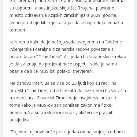
iko spreman platiti za to. Građevinski radovi širom Neoma
su usporeni, a pustinjsko skijalište Trojena, planirano
mjesto održavanja Azijskih zimskih igara 2029. godine,
jedno je od rijetkih mjesta koja i dalje napreduju jednakim
tempom.
Iz Neoma kažu da je pažnja sada usmjerena na “složene
inženjerske i detaljne dizajnerske radove povezane s
prvom fazom” “The Linea”. Ali, jedan bivši zaposlenik rekao
je da svi znaju da projekat neće uspjeti; “sada je samo
pitanje da li će MBS biti polako iznevjeren”.
Na osnovu intervjua sa više od 20 ljudi koji su radili na
projektu “The Line”, od arhitekata do inženjera i bivših viših
rukovodilaca, Financial Times daje insajderski prikaz o
tome kako je MBS-ov san poništen zakonima fizike i
finansija. Svi su tražili anonimnost, plašeći se pravnih
posljedica.
“Zajedno, njihove priče prate jedan od najsmjelijih urbanih