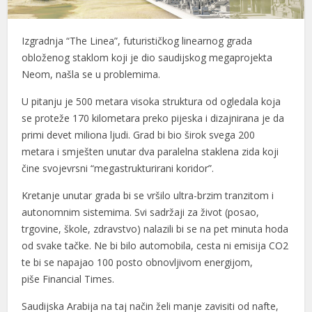
Izgradnja “The Linea”, futurističkog linearnog grada
obloženog staklom koji je dio saudijskog megaprojekta
Neom, našla se u problemima.
U pitanju je 500 metara visoka struktura od ogledala koja
se proteže 170 kilometara preko pijeska i dizajnirana je da
primi devet miliona ljudi. Grad bi bio širok svega 200
metara i smješten unutar dva paralelna staklena zida koji
čine svojevrsni “megastrukturirani koridor”.
Kretanje unutar grada bi se vršilo ultra-brzim tranzitom i
autonomnim sistemima. Svi sadržaji za život (posao,
trgovine, škole, zdravstvo) nalazili bi se na pet minuta hoda
od svake tačke. Ne bi bilo automobila, cesta ni emisija CO2
te bi se napajao 100 posto obnovljivom energijom,
piše Financial Times.
Saudijska Arabija na taj način želi manje zavisiti od nafte,