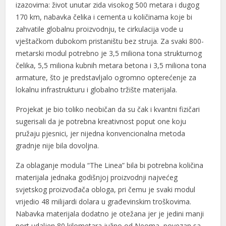
izazovima: život unutar zida visokog 500 metara i dugog
170 km, nabavka čelika i cementa u količinama koje bi
zahvatile globalnu proizvodnju, te cirkulacija vode u
vještačkom dubokom pristaništu bez struja. Za svaki 800-
metarski modul potrebno je 3,5 miliona tona strukturnog
čelika, 5,5 miliona kubnih metara betona i 3,5 miliona tona
armature, što je predstavljalo ogromno opterećenje za
lokalnu infrastrukturu i globalno tržište materijala.
Projekat je bio toliko neobičan da su čak i kvantni fizičari
sugerisali da je potrebna kreativnost poput one koju
pružaju pjesnici, jer nijedna konvencionalna metoda
gradnje nije bila dovoljna.
Za oblaganje modula “The Linea” bila bi potrebna količina
materijala jednaka godišnjoj proizvodnji najvećeg
svjetskog proizvođača obloga, pri čemu je svaki modul
vrijedio 48 milijardi dolara u građevinskim troškovima.
Nabavka materijala dodatno je otežana jer je jedini manji
port udaljen 80 kilometara južno od Neoma, povezan sa