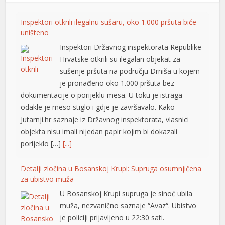
Inspektori otkrili ilegalnu sušaru, oko 1.000 pršuta biće
uništeno
Inspektori Državnog inspektorata Republike
Hrvatske otkrili su ilegalan objekat za
sušenje pršuta na području Drniša u kojem
je pronađeno oko 1.000 pršuta bez
dokumentacije o porijeklu mesa. U toku je istraga
odakle je meso stiglo i gdje je završavalo. Kako
Jutarnji.hr saznaje iz Državnog inspektorata, vlasnici
objekta nisu imali nijedan papir kojim bi dokazali
porijeklo […]
[...]
Detalji zločina u Bosanskoj Krupi: Supruga osumnjičena
za ubistvo muža
U Bosanskoj Krupi supruga je sinoć ubila
muža, nezvanično saznaje “Avaz“. Ubistvo
je policiji prijavljeno u 22:30 sati.