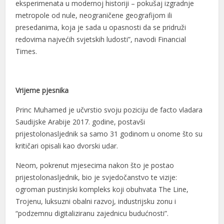
eksperimenata u modernoj historiji – pokušaj izgradnje
metropole od nule, neograničene geografijom ili
presedanima, koja je sada u opasnosti da se pridruži
redovima najvećih svjetskih ludosti”, navodi Financial
Times.
Vrijeme pjesnika
Princ Muhamed je učvrstio svoju poziciju de facto vladara
Saudijske Arabije 2017. godine, postavši
prijestolonasljednik sa samo 31 godinom u onome što su
kritičari opisali kao dvorski udar.
Neom, pokrenut mjesecima nakon što je postao
prijestolonasljednik, bio je svjedočanstvo te vizije:
ogroman pustinjski kompleks koji obuhvata The Line,
Trojenu, luksuzni obalni razvoj, industrijsku zonu i
“podzemnu digitaliziranu zajednicu budućnosti”.