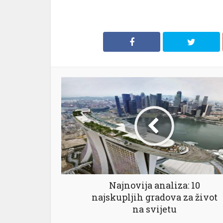
el
el
el
el
el
el
Najnovija analiza: 10
najskupljih gradova za život
el
na svijetu