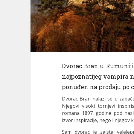
el
el
el
 al
 al
el
Dvorac Bran u Rumuniji 
el
najpoznatijeg vampira na
el
ponuđen na prodaju po ci
el
Dvorac Bran nalazi se u zabače
Njegovi visoki tornjevi inspi
el
romana 1897. godine pod naziv
izvor inspiracije, nego i njegov 
el
Sam dvorac je zaista velelep
el