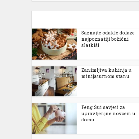
el
Saznajte odakle dolaze
el
najpoznatiji božićni
slatkiši
el
el
Zanimljiva kuhinja u
minijaturnom stanu
el
Feng Šui savjeti za
upravljenjne novcem u
el
domu