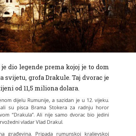
je dio legende prema kojoj je to dom
 svijetu, grofa Drakule. Taj dvorac je
jeni od 11,5 miliona dolara.
nom dijelu Rumunije, a sazidan je u 12. vijeku.
risali su pisca Brama Stokera za radnju horor
om “Drakula”. Ali nije samo dvorac bio jedini
krvožedni vladar Vlad Drakul.
na građevina. Pripada rumunskoj kraljevskoj