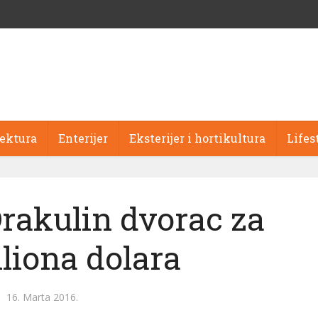
tektura
Enterijer
Eksterijer i hortikultura
Lifes
Drakulin dvorac za
iliona dolara
16. Marta 2016.