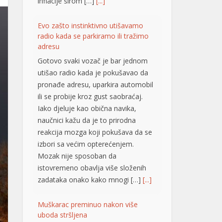
pronađe adresu, uparkira automobil
ili se probije kroz gust saobraćaj.
Iako djeluje kao obična navika,
naučnici kažu da je to prirodna
reakcija mozga koji pokušava da se
izbori sa većim opterećenjem.
Mozak nije sposoban da
istovremeno obavlja više složenih
zadataka onako kako mnogi […]
[...]
Muškarac preminuo nakon više
uboda stršljena
Tragedija se dogodila u naselju
Višnjica, na beogradskoj Paliluli. Na
Milićevom brdu, u naselju Šainovac,
muškarac je preminuo nakon više
uboda stršljena. Drugi detalji za sada
nisu poznati, piše Telegraf.