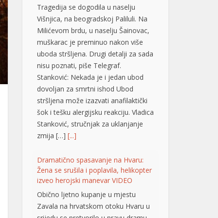
Stanković: Nekada je i jedan ubod
dovoljan za smrtni ishod Ubod
stršljena može izazvati anafilaktički
šok i tešku alergijsku reakciju. Vladica
Stanković, stručnjak za uklanjanje
zmija […]
[...]
Dramatično spasavanje na Hvaru:
Žena se srušila i poplavila, helikopter
izveo herojski manevar VIDEO
Obično ljetno kupanje u mjestu
Zavala na hrvatskom otoku Hvaru u
srijedu se pretvorilo u pravu dramu
nakon što je mlađoj ženi iznenada
pozlilo, izgubila je svijest i poplavila.
Zahvaljujući brzoj reakciji prolaznika i
helikopterske hitne medicinske
službe (HEMS), žena je na kraju
pokazala znakove oporavka.