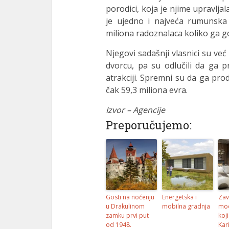
porodici, koja je njime upravlja
el
je ujedno i najveća rumunska t
miliona radoznalaca koliko ga go
el
Njegovi sadašnji vlasnici su već
el
dvorcu, pa su odlučili da ga 
el
atrakciji. Spremni su da ga prod
čak 59,3 miliona evra.
el
Izvor – Agencije
el
Preporučujemo:
el
el
el
el
Gosti na noćenju
Energetska i
Zav
u Drakulinom
mobilna gradnja
mo
el
zamku prvi put
koj
od 1948.
Kar