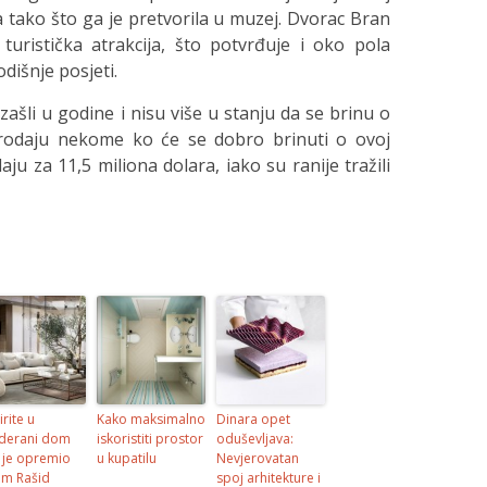
la tako što ga je pretvorila u muzej. Dvorac Bran
uristička atrakcija, što potvrđuje i oko pola
dišnje posjeti.
 zašli u godine i nisu više u stanju da se brinu o
prodaju nekome ko će se dobro brinuti o ovoj
aju za 11,5 miliona dolara, iako su ranije tražili
irite u
Kako maksimalno
Dinara opet
derani dom
iskoristiti prostor
oduševljava:
i je opremio
u kupatilu
Nevjerovatan
im Rašid
spoj arhitekture i