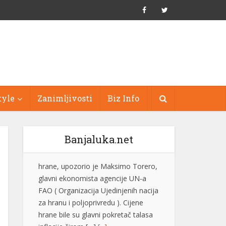
tyle
Zanimljivosti
Biz Info
Banjaluka.net
Evo zašto instinktivno utišavamo
radio kada se parkiramo ili tražimo
adresu
Gotovo svaki vozač je bar jednom
utišao radio kada je pokušavao da