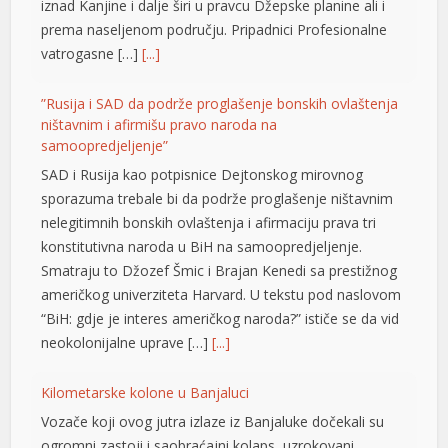
iznad Kanjine i dalje širi u pravcu Džepske planine ali i
prema naseljenom području. Pripadnici Profesionalne
vatrogasne […]
[...]
”Rusija i SAD da podrže proglašenje bonskih ovlaštenja
ništavnim i afirmišu pravo naroda na
samoopredjeljenje”
SAD i Rusija kao potpisnice Dejtonskog mirovnog
sporazuma trebale bi da podrže proglašenje ništavnim
nelegitimnih bonskih ovlaštenja i afirmaciju prava tri
konstitutivna naroda u BiH na samoopredjeljenje.
Smatraju to Džozef Šmic i Brajan Kenedi sa prestižnog
američkog univerziteta Harvard. U tekstu pod naslovom
“BiH: gdje je interes američkog naroda?” ističe se da vid
neokolonijalne uprave […]
[...]
Kilometarske kolone u Banjaluci
Vozače koji ovog jutra izlaze iz Banjaluke dočekali su
ogromni zastoji i saobraćajni kolaps, uzrokovani