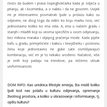
često da budem i prava šopingholičarka kada je odjeća u
pitanju, ali i kozmetika, a o nakitu i da ne govorim. Uvijek
mi je interesantno posmatrati ljude u prolazu kako su
odjeveni, ne zbog toga da vidim ko koju marku nosi, već
jednostavno koliko ko ima stila. A, ima u našem gradu i
starijih i mlađih koji su veoma specifični u svom odijevanju,
bez miliona maraka i slijepog praćenja mode. Kada pijete
kafu u gradu, primijetićete i bakicu i tinejdžerku i poslovnu
ženu koje jednostavno ne gube sate osmišljavajući
kombinaciju, već im je to nekako urođeno. Nažalost, više
je onih koji padaju na trendove, pa stičemo utisak
uniformisanosti.
DOM INFO: Kao urednica lifestyle emisija, šta misliš koliko
ljudi kod nas polažu u kulturu odijevanja, opremanja
životnog prostora, a koliko u obrazovanje i informisanje, tj.
opštu kulturu?