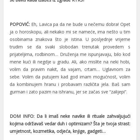
POPOVIĆ:
Eh, Lavica pa da ne bude u nečemu dobra! Opet
ja o horoskopu, ali nekako mi se nameće, ima nešto u tim
osobinama znakova što je istina. U posljednje vrijeme
trudim se da svaki slobodan trenutak provedem s
prijateljima, rodbinom… Druženja me ispunjavaju, bilo kod
mene kući ili negdje u gradu. Ali, ako mislite na neki hobi,
volim da pravim nakit, da vajam, crtam… Uglavnom za
sebe. Volim da putujem kad god imam mogućnost, volim
da kombinujem hranu i probavam različita jela. Baš sam
gurman i zato pazim na ishranu, jer se začas sve “zalijepi”.
DOM INFO: Da li imaš neke navike ili rituale zahvaljujući
kojima održavaš vedar duh i optimizam?
Šta je tvoja strast:
umjetnost, kozmetika, odjeća, knjige, gadgeti…