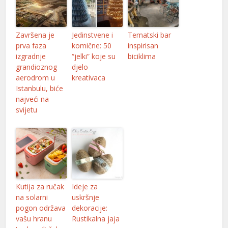
Završena je
Jedinstvene i
Tematski bar
prva faza
komične: 50
inspirisan
tener
izgradnje
“jelki” koje su
biciklima
grandioznog
djelo
aerodrom u
kreativaca
Istanbulu, biće
najveći na
svijetu
Kutija za ručak
Ideje za
na solarni
uskršnje
pogon održava
dekoracije:
vašu hranu
Rustikalna jaja