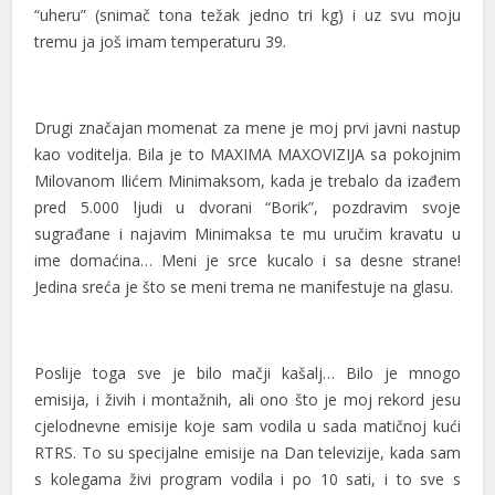
“uheru” (snimač tona težak jedno tri kg) i uz svu moju
tremu ja još imam temperaturu 39.
Drugi značajan momenat za mene je moj prvi javni nastup
kao voditelja. Bila je to MAXIMA MAXOVIZIJA sa pokojnim
Milovanom Ilićem Minimaksom, kada je trebalo da izađem
pred 5.000 ljudi u dvorani “Borik”, pozdravim svoje
sugrađane i najavim Minimaksa te mu uručim kravatu u
ime domaćina… Meni je srce kucalo i sa desne strane!
Jedina sreća je što se meni trema ne manifestuje na glasu.
Poslije toga sve je bilo mačji kašalj… Bilo je mnogo
emisija, i živih i montažnih, ali ono što je moj rekord jesu
cjelodnevne emisije koje sam vodila u sada matičnoj kući
RTRS. To su specijalne emisije na Dan televizije, kada sam
s kolegama živi program vodila i po 10 sati, i to sve s