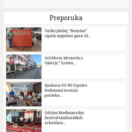
Preporuka
Veliki jubilej: “Bemine”
cipele uspješno gaze 22...
Izložbom akvarela u
Galeriji ” Sreten...
Sjednica UO RS Srpske:
Definisani termini
početka...
Održan Međunarodni
festival tamburaških
orkestara...
ş