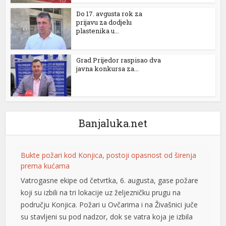
i
Do 17. avgusta rok za
prijavu za dodjelu
plastenika u...
Grad Prijedor raspisao dva
javna konkursa za...
Banjaluka.net
Bukte požari kod Konjica, postoji opasnost od širenja
prema kućama
Vatrogasne ekipe od četvrtka, 6. augusta, gase požare
koji su izbili na tri lokacije uz željezničku prugu na
području Konjica. Požari u Ovčarima i na Živašnici juče
su stavljeni su pod nadzor, dok se vatra koja je izbila