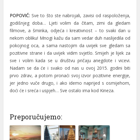
POPOVIĆ:
Sve to što ste nabrojali, zavisi od raspoloženja,
godišnjeg doba… Ljeti volim da čitam, zimi da gledam
filmove, a šminka, odjeća i kreativnost – to svaki dan u
nekom obliku! Mnogi kažu da sam vedar duh naslijedila od
pokojnog oca, a sama nastojim da uvijek sve gledam sa
pozitivne strane i da uvijek vidim svjetlo. Smijeh je lijek za
sve i volim kada se u društvu pričaju anegdote i vicevi.
Nadam se da će i svako od nas u ovoj 2015. godini biti
prvo zdrav, a potom pronaći svoj izvor pozitivne energije,
jer jedno vuče drugo, i ako idemo naprijed s osmijehom,
doći će i sreća i uspjeh… Sve ostalo ima kod Kineza.
Preporučujemo: