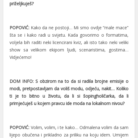
priželjkuješ?
POPOVIĆ:
Kako da ne postoji… Mi smo ovdje “male mace”
šta se i kako radi u svijetu. Kada govorimo o formatima,
voljela bih raditi neki licencirani kviz, ali isto tako neki veliki
show sa velikom ekipom ljudi, scenaristima, gostima…
Vidjećemo!
DOM INFO: S obzirom na to da si radila brojne emisije o
modi, pretpostavljam da voliš modu, odjeću, nakit… Koliko
ti je to bitno u životu, da li si šopingholičarka, da li
primjećuješ u kojem pravcu ide moda na lokalnom nivou?
POPOVIĆ:
Volim, volim, i te kako… Odmalena volim da sam
lijepo obučena i prikladno za priliku na koju idem. Umijem