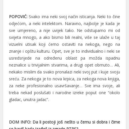
POPOVIĆ:
Svako ima neki svoj način isticanja. Neki to čine
odjećom, a neki intelektom. Naravno, najbolje je kada je
sve umjereno, a nije uvijek tako. Ne odstupamo mi od
svijeta mnogo, a ako bismo bili realni, više se ulaže u taj
vizuelni utisak koji ćemo ostaviti na nekoga, nego na
znanje i opštu kulturu. Opet, sve je to individualno i neki se
usredsrijede na određenu oblast pa možda ispadnu
neznalice u trivijalnim stvarima, a drugi opet obrnuto… Ali,
nekako mislim da svako pronalazi neki svoj put i kuje svoju
sreću. Za nekoga je to nova krpica, za nekoga nova knjiga,
za neke profesionalno usavršavanje… Sve ima svoje, ali
treba nekad poslušati i narodne izreke poput one “okolo
gladac, unutra jadac”.
DOM INFO: Da li postoji još nešto u čemu si dobra i čime
se baviš kada izađeš iz zgrade RTRS?