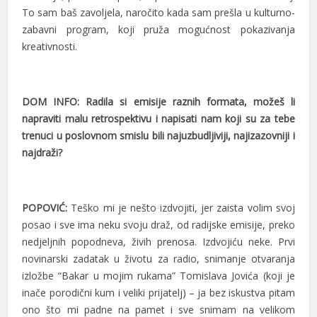
To sam baš zavoljela, naročito kada sam prešla u kulturno-
zabavni program, koji pruža mogućnost pokazivanja
kreativnosti.
DOM INFO: Radila si emisije raznih formata, možeš li
napraviti malu retrospektivu i napisati nam koji su za tebe
trenuci u poslovnom smislu bili najuzbudljiviji, najizazovniji i
najdraži?
POPOVIĆ:
Teško mi je nešto izdvojiti, jer zaista volim svoj
posao i sve ima neku svoju draž, od radijske emisije, preko
nedjeljnih popodneva, živih prenosa. Izdvojiću neke. Prvi
novinarski zadatak u životu za radio, snimanje otvaranja
izložbe “Bakar u mojim rukama” Tomislava Jovića (koji je
inače porodični kum i veliki prijatelj) – ja bez iskustva pitam
ono što mi padne na pamet i sve snimam na velikom