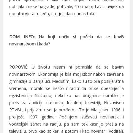
dobijala i neke nagrade, pohvale, što maloj Lavici uvijek da
dodatni vjetar u leđa, i to je i dan-danas tako.
DOM INFO: Na koji način si počela da se baviš
novinarstvom i kada
?
POPOVIĆ:
U životu nisam ni pomislila da se bavim
novinarstvom. Ekonomija je bila moj izbor nakon završene
gimnazije u Banjaluci. Međutim, kako su to bila poslijeratna
vremena, moralo se nešto i raditi da bi se obezbijedila
egzistencija. Slučajno, nekoliko nas drugarica upratilo je
poziv za audiciju na novoj lokalnoj televiziji, Nezavisna
RTVBL, i prijavimo se. Ja prođem… To je bila jesen 1996. i
proljeće 1997. godine. Počinjem izučavati novinarski i
voditeljski zanat na radiju, pa sam tek kasnije prešla na
televiziju, prvo kao spiker, a potom i kao novinar i voditelj.