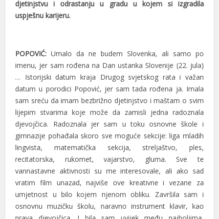
djetinjstvu i odrastanju u gradu u kojem si izgradila
uspješnu karijeru.
POPOVIĆ:
Umalo da ne budem Slovenka, ali samo po
imenu, jer sam rođena na Dan ustanka Slovenije (22. jula)
… Istorijski datum kraja Drugog svjetskog rata i važan
datum u porodici Popović, jer sam tada rođena ja. Imala
sam sreću da imam bezbrižno djetinjstvo i maštam o svim
lijepim stvarima koje može da zamisli jedna radoznala
djevojčica. Radoznala jer sam u toku osnovne škole i
gimnazije pohađala skoro sve moguće sekcije: liga mladih
lingvista, matematička sekcija, streljaštvo, ples,
recitatorska, rukomet, vajarstvo, gluma. Sve te
vannastavne aktivnosti su me interesovale, ali ako sad
vratim film unazad, najviše ove kreativne i vezane za
umjetnost u bilo kojem njenom obliku. Završila sam i
osnovnu muzičku školu, naravno instrument klavir, kao
prava djevojčica. I bila sam uvijek među najboljima,