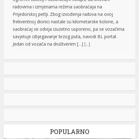
radovima i izmjenama režima saobraćaja na
Prijedorskoj petlji. Zbog izvođenja radova na ovoj
frekventnoj dionici nastale su kilometarske kolone, a
saobraćaj se odvija izuzetno usporeno, pa se vozačima
savjetuje izbjegavanje brzog puta, navodi BL portal.
Jedan od vozača na društvenim […]
[...]
Pripremite kišobrane: Nakon vrelog dana stižu pljuskovi i
grmljavina
Stanovnike Republike Srpske i Bosne i Hercegovine
danas očekuje još jedan veoma topao ljetni dan, ali će
u poslijepodnevnim i večernjim časovima u pojedinim
krajevima kišobrani ipak biti potrebni. Prije podne
preovladavaće pretežno sunčano vrijeme, dok se sa
razvojem oblačnosti kasnije tokom dana lokalno
očekuju pljuskovi praćeni grmljavinom. Duvaće slab do
umjeren vjetar sjevernog i […]
[...]
POPULARNO