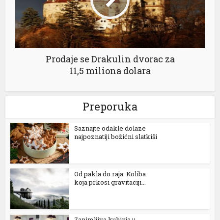
el
el
Prodaje se Drakulin dvorac za
11,5 miliona dolara
k
Preporuka
Saznajte odakle dolaze
najpoznatiji božićni slatkiši
n al
el
Od pakla do raja: Koliba
el
koja prkosi gravitaciji...
el
el
Zanimljiva kuhinja u