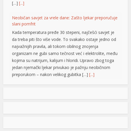
[…]
[...]
el
Neobičan savjet za vrele dane: Zašto ljekar preporučuje
el
slani pomfrit
Kada temperatura pređe 30 stepeni, najčešći savjet je
el
da treba piti što više vode. To svakako ostaje jedno od
el
najvažnijih pravila, ali tokom obilnog znojenja
organizam ne gubi samo tečnost već i elektrolite, među
el
kojima su natrijum, kalijum i hloridi. Upravo zbog toga
jedan njemački ljekar privukao je pažnju neobičnom
el
preporukom – nakon velikog gubitka […]
[...]
el
Opet izdvajanja za Ćirilični park: Ni dvije godine nakon
el
otvaranja 33 hiljade KM za nova ulaganja
kat
Ni dvije godine nakon otvaranja, Ćirilični park u Banjaluci
ponovo je predmet novih ulaganja. Gradska uprava
ort
odobrila je dodatne radove na parkovskim stazama i
rasvjeti u vrijednosti od 33.928,40 KM sa PDV-om.