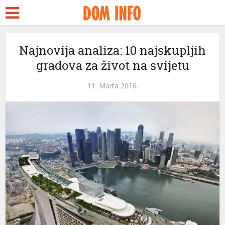
rt
Najnovija analiza: 10 najskupljih
gradova za život na svijetu
s
el
11. Marta 2016.
el
tleri