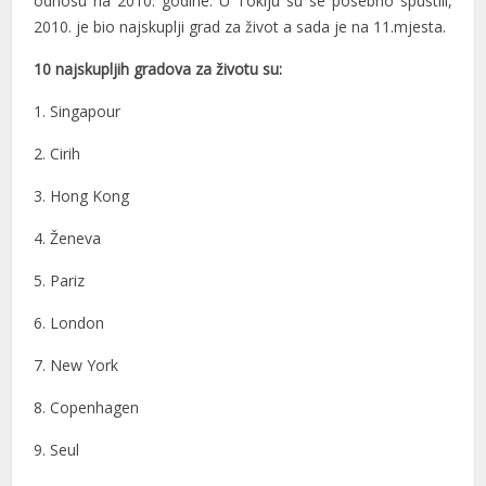
odnosu na 2010. godine. U Tokiju su se posebno spustili,
el
2010. je bio najskuplji grad za život a sada je na 11.mjesta.
el
10 najskupljih gradova za životu su:
el
1. Singapour
el
2. Cirih
el
3. Hong Kong
n al
4. Ženeva
n al
5. Pariz
el
6. London
el
7. New York
el
8. Copenhagen
el
9. Seul
el