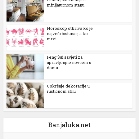
minijaturnom stanu
el
el
Horoskop otkriva ko je
najveći čistunac, a ko
el
mrzi...
el
Feng Šui savjeti za
el
upravljenjne novcem u
domu
el
el
Uskršnje dekoracije u
rustičnom stilu
el
el
Banjaluka.net
el