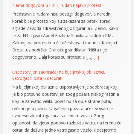
el
Nema dogovora u FBiH, rudari najavili protest
Predstavnici rudara nisu postigli dogovor, a naredni
el
korak biće protesti koji su zakazani za petak ispred
el
zgrade Zavoda zdravstvenog osiguranja u Zenici. Kako
je za N1 izjavio Abdel Fazlić iz Sindikata radnika RMU
el
Kakanj, na protestima će učestvovati rudari iz Kaknja i
Breze, uz podršku Granskog sindikata. “Ništa nije
el
dogovoreno. Dalji koraci su protesti u […]
[...]
el
Uspostavljen saobraćaj na bijeljinskoj obilaznici,
el
vatrogasci ostaju dežurati
el
Na bijeljinskoj obilaznici uspostavljen je saobraćaj koji
je bio potpuno obustavljen zbog požara niskog rastinja
el
koji je zahvatio veliku površinu sa obje strane puta,
rečeno je u policiji. U gašenju požara učestvovalo je
n al
dvadesetak vatrogasaca sa sedam vozila. Zbog
el
opasnosti da vjetar ponovo razbukta vatru, na terenu će
ostati da dežura jedno vatrogasno vozilo. Podsjetimo,
el