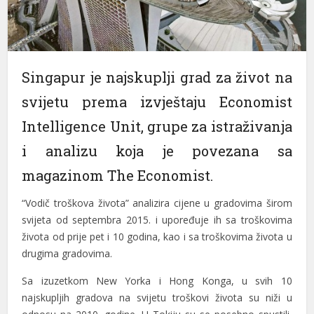
el
el
Singapur je najskuplji grad za život na
el
svijetu prema izvještaju Economist
el
Intelligence Unit, grupe za istraživanja
el
i analizu koja je povezana sa
el
magazinom The Economist.
el
“Vodič troškova života” analizira cijene u gradovima širom
el
svijeta od septembra 2015. i upoređuje ih sa troškovima
života od prije pet i 10 godina, kao i sa troškovima života u
el
drugima gradovima.
el
Sa izuzetkom New Yorka i Hong Konga, u svih 10
el
najskupljih gradova na svijetu troškovi života su niži u