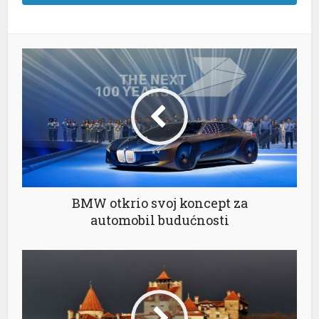
el
el
el
el
el
BMW otkrio svoj koncept za
el
automobil budućnosti