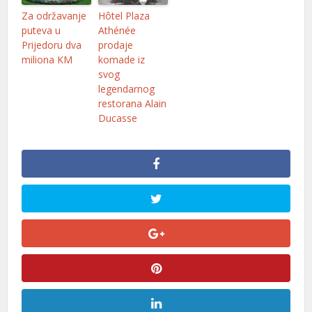
el
Za održavanje
Hôtel Plaza
puteva u
Athénée
el
Prijedoru dva
prodaje
miliona KM
komade iz
el
svog
legendarnog
el
restorana Alain
Ducasse
el
el
el