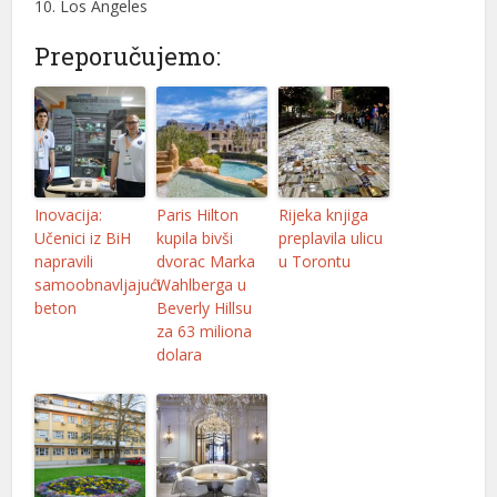
10. Los Angeles
el
Preporučujemo:
el
el
el
el
Inovacija:
Paris Hilton
Rijeka knjiga
Učenici iz BiH
kupila bivši
preplavila ulicu
el
napravili
dvorac Marka
u Torontu
samoobnavljajući
Wahlberga u
el
beton
Beverly Hillsu
za 63 miliona
el
dolara
el
el
el