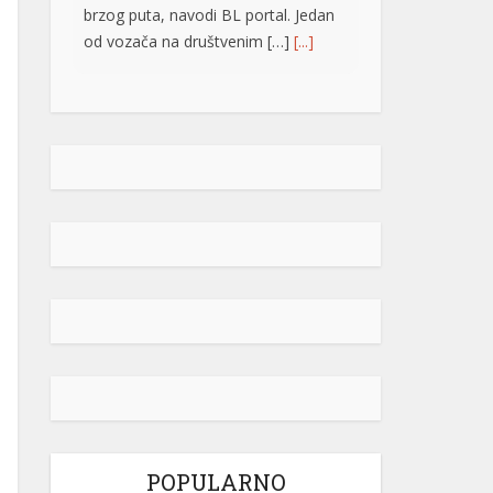
brzog puta, navodi BL portal. Jedan
od vozača na društvenim […]
[...]
Pripremite kišobrane: Nakon vrelog
dana stižu pljuskovi i grmljavina
Stanovnike Republike Srpske i Bosne
i Hercegovine danas očekuje još
jedan veoma topao ljetni dan, ali će
u poslijepodnevnim i večernjim
časovima u pojedinim krajevima
kišobrani ipak biti potrebni. Prije
podne preovladavaće pretežno
sunčano vrijeme, dok se sa
razvojem oblačnosti kasnije tokom
dana lokalno očekuju pljuskovi
praćeni grmljavinom. Duvaće slab do
umjeren vjetar sjevernog i […]
[...]
POPULARNO