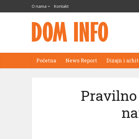
O nama
Kontakt
Početna
News Report
Dizajn i arhi
Pravilno
na