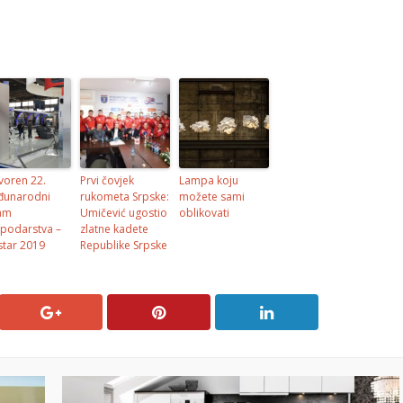
voren 22.
Prvi čovjek
Lampa koju
unarodni
rukometa Srpske:
možete sami
am
Umičević ugostio
oblikovati
podarstva –
zlatne kadete
tar 2019
Republike Srpske