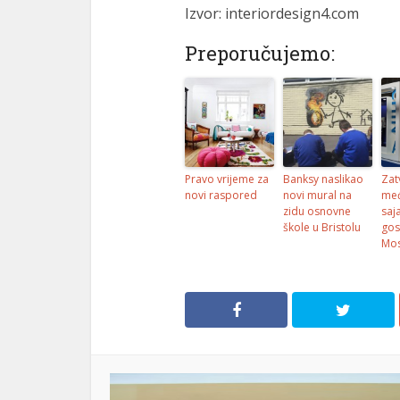
Izvor: interiordesign4.com
Preporučujemo:
Pravo vrijeme za
Banksy naslikao
Zat
novi raspored
novi mural na
međ
zidu osnovne
saj
škole u Bristolu
gos
Mos