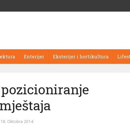
tektura
Enterijer
Eksterijer i hortikultura
Lifes
 pozicioniranje
mještaja
18. Oktobra 2014.