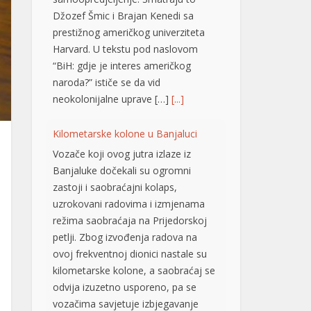
Džozef Šmic i Brajan Kenedi sa
prestižnog američkog univerziteta
Harvard. U tekstu pod naslovom
“BiH: gdje je interes američkog
naroda?” ističe se da vid
neokolonijalne uprave […]
[...]
Kilometarske kolone u Banjaluci
Vozače koji ovog jutra izlaze iz
Banjaluke dočekali su ogromni
zastoji i saobraćajni kolaps,
uzrokovani radovima i izmjenama
režima saobraćaja na Prijedorskoj
petlji. Zbog izvođenja radova na
ovoj frekventnoj dionici nastale su
kilometarske kolone, a saobraćaj se
odvija izuzetno usporeno, pa se
vozačima savjetuje izbjegavanje