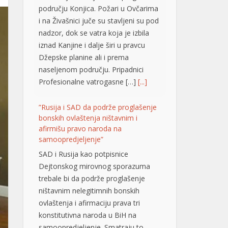
području Konjica. Požari u Ovčarima
i na Živašnici juče su stavljeni su pod
nadzor, dok se vatra koja je izbila
iznad Kanjine i dalje širi u pravcu
Džepske planine ali i prema
naseljenom području. Pripadnici
Profesionalne vatrogasne […]
[...]
”Rusija i SAD da podrže proglašenje
bonskih ovlaštenja ništavnim i
afirmišu pravo naroda na
samoopredjeljenje”
SAD i Rusija kao potpisnice
Dejtonskog mirovnog sporazuma
trebale bi da podrže proglašenje
ništavnim nelegitimnih bonskih
ovlaštenja i afirmaciju prava tri
konstitutivna naroda u BiH na
samoopredjeljenje. Smatraju to