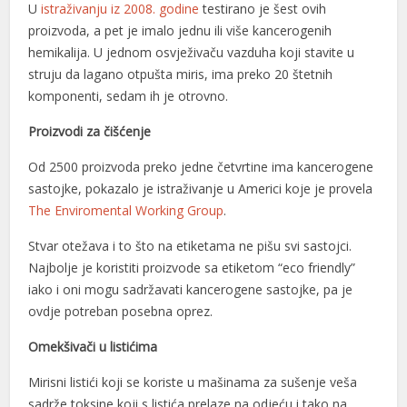
U
istraživanju iz 2008. godine
testirano je šest ovih
proizvoda, a pet je imalo jednu ili više kancerogenih
hemikalija. U jednom osvježivaču vazduha koji stavite u
struju da lagano otpušta miris, ima preko 20 štetnih
komponenti, sedam ih je otrovno.
Proizvodi za čišćenje
Od 2500 proizvoda preko jedne četvrtine ima kancerogene
sastojke, pokazalo je istraživanje u Americi koje je provela
The Enviromental Working Group
.
Stvar otežava i to što na etiketama ne pišu svi sastojci.
Najbolje je koristiti proizvode sa etiketom “eco friendly”
iako i oni mogu sadržavati kancerogene sastojke, pa je
ovdje potreban posebna oprez.
Omekšivači u listićima
Mirisni listići koji se koriste u mašinama za sušenje veša
sadrže toksine koji s listića prelaze na odjeću i tako na