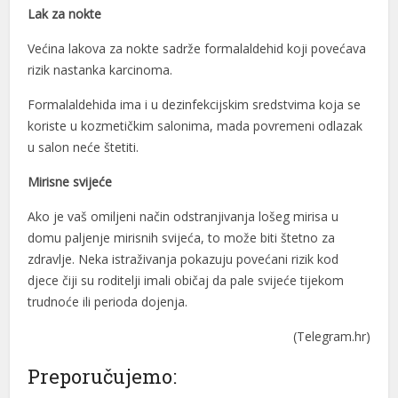
Lak za nokte
Većina lakova za nokte sadrže formalaldehid koji povećava
rizik nastanka karcinoma.
Formalaldehida ima i u dezinfekcijskim sredstvima koja se
koriste u kozmetičkim salonima, mada povremeni odlazak
u salon neće štetiti.
Mirisne svijeće
Ako je vaš omiljeni način odstranjivanja lošeg mirisa u
domu paljenje mirisnih svijeća, to može biti štetno za
zdravlje. Neka istraživanja pokazuju povećani rizik kod
djece čiji su roditelji imali običaj da pale svijeće tijekom
trudnoće ili perioda dojenja.
(Telegram.hr)
Preporučujemo: