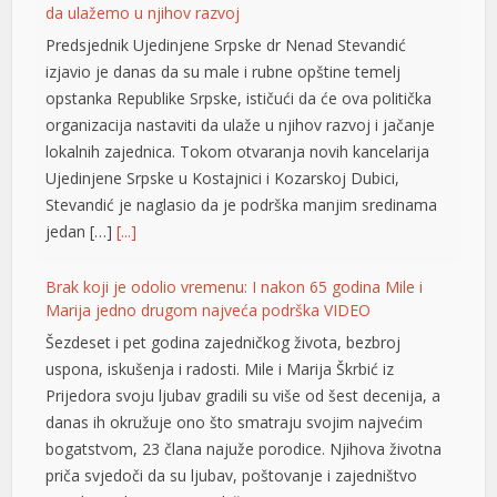
da ulažemo u njihov razvoj
Predsjednik Ujedinjene Srpske dr Nenad Stevandić
izjavio je danas da su male i rubne opštine temelj
opstanka Republike Srpske, ističući da će ova politička
organizacija nastaviti da ulaže u njihov razvoj i jačanje
lokalnih zajednica. Tokom otvaranja novih kancelarija
Ujedinjene Srpske u Kostajnici i Kozarskoj Dubici,
Stevandić je naglasio da je podrška manjim sredinama
jedan […]
[...]
Brak koji je odolio vremenu: I nakon 65 godina Mile i
Marija jedno drugom najveća podrška VIDEO
Šezdeset i pet godina zajedničkog života, bezbroj
uspona, iskušenja i radosti. Mile i Marija Škrbić iz
Prijedora svoju ljubav gradili su više od šest decenija, a
danas ih okružuje ono što smatraju svojim najvećim
bogatstvom, 23 člana najuže porodice. Njihova životna
priča svjedoči da su ljubav, poštovanje i zajedništvo