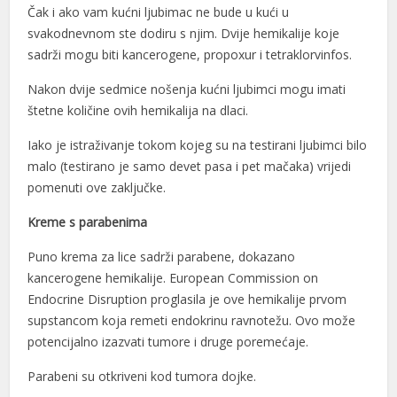
Čak i ako vam kućni ljubimac ne bude u kući u
svakodnevnom ste dodiru s njim. Dvije hemikalije koje
sadrži mogu biti kancerogene, propoxur i tetraklorvinfos.
Nakon dvije sedmice nošenja kućni ljubimci mogu imati
štetne količine ovih hemikalija na dlaci.
Iako je istraživanje tokom kojeg su na testirani ljubimci bilo
malo (testirano je samo devet pasa i pet mačaka) vrijedi
pomenuti ove zaključke.
Kreme s parabenima
Puno krema za lice sadrži parabene, dokazano
kancerogene hemikalije. European Commission on
Endocrine Disruption proglasila je ove hemikalije prvom
supstancom koja remeti endokrinu ravnotežu. Ovo može
potencijalno izazvati tumore i druge poremećaje.
Parabeni su otkriveni kod tumora dojke.