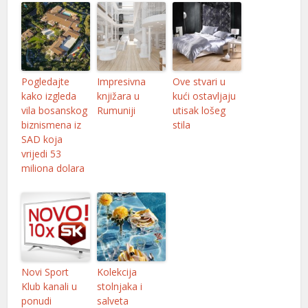
Pogledajte
Impresivna
Ove stvari u
kako izgleda
knjižara u
kući ostavljaju
vila bosanskog
Rumuniji
utisak lošeg
biznismena iz
stila
SAD koja
vrijedi 53
miliona dolara
Novi Sport
Kolekcija
Klub kanali u
stolnjaka i
ponudi
salveta