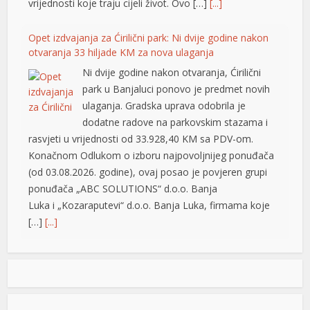
vrijednosti koje traju cijeli život. Ovo […]
[...]
Opet izdvajanja za Ćirilični park: Ni dvije godine nakon
otvaranja 33 hiljade KM za nova ulaganja
Ni dvije godine nakon otvaranja, Ćirilični
park u Banjaluci ponovo je predmet novih
ulaganja. Gradska uprava odobrila je
dodatne radove na parkovskim stazama i
rasvjeti u vrijednosti od 33.928,40 KM sa PDV-om.
Konačnom Odlukom o izboru najpovoljnijeg ponuđača
(od 03.08.2026. godine), ovaj posao je povjeren grupi
ponuđača „ABC SOLUTIONS“ d.o.o. Banja
Luka i „Kozaraputevi“ d.o.o. Banja Luka, firmama koje
[…]
[...]
shortener
Preminuo Drago Galić: Euroherc se oprašta od jednog
od svojih osnivača
U 73. godini preminuo je Drago Galić iz
Širokog Brijega, jedan od osnivača