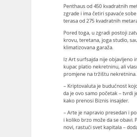
Penthaus od 450 kvadratnih met
zgrade i ima četiri spavaće sobe 
terasa od 275 kvadratnih metar
Pored toga, u zgradi postoji zat
krovu, teretana, joga studio, sau
klimatizovana garaža.
Iz Art surfsajda nije objavljeno 
kupac platio nekretninu, ali vla
promjene na tržištu nekretnina.
– Kriptovaluta je budućnost kojo
da je ovo samo početak – tvrdi 
kako prenosi Biznis insajder.
– Arte je napravio presedan i 
i koliko brzo može da se obavi. 
novi, rastući svet kapitala – doda