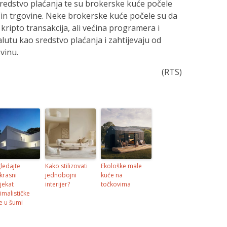
sredstvo plaćanja te su brokerske kuće počele
ačin trgovine. Neke brokerske kuće počele su da
ripto transakcija, ali većina programera i
lutu kao sredstvo plaćanja i zahtijevaju od
vinu.
(RTS)
ledajte
Kako stilizovati
Ekološke male
krasni
jednobojni
kuće na
jekat
interijer?
točkovima
imalističke
e u šumi