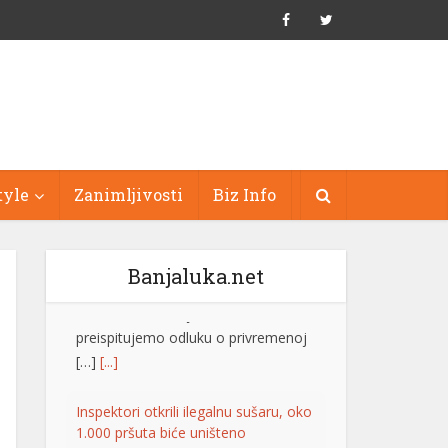
tyle
Zanimljivosti
Biz Info
Banjaluka.net
Inspektori otkrili ilegalnu sušaru, oko
1.000 pršuta biće uništeno
Inspektori Državnog
inspektorata Republike
Hrvatske otkrili su