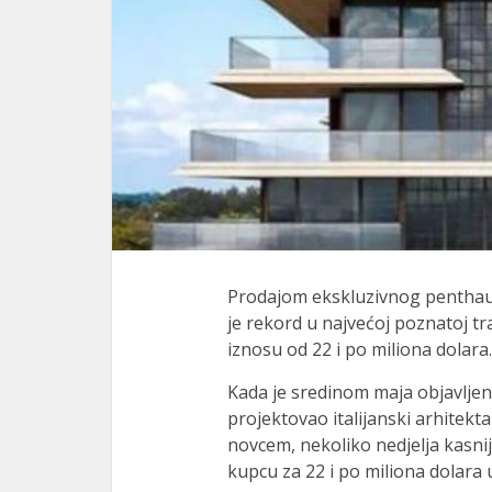
l
l
Prodajom ekskluzivnog penthaus
je rekord u najvećoj poznatoj t
iznosu od 22 i po miliona dolara.
Kada je sredinom maja objavljen
projektovao italijanski arhitekta
novcem, nekoliko nedjelja kasn
kupcu za 22 i po miliona dolara u