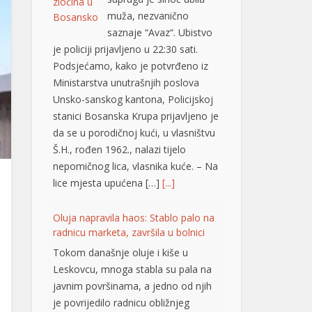
je policiji prijavljeno u 22:30 sati.
Podsjećamo, kako je potvrđeno iz
Ministarstva unutrašnjih poslova
Unsko-sanskog kantona, Policijskoj
stanici Bosanska Krupa prijavljeno je
da se u porodičnoj kući, u vlasništvu
Š.H., rođen 1962., nalazi tijelo
nepomičnog lica, vlasnika kuće. – Na
lice mjesta upućena […]
[...]
Oluja napravila haos: Stablo palo na
radnicu marketa, završila u bolnici
Tokom današnje oluje i kiše u
Leskovcu, mnoga stabla su pala na
javnim površinama, a jedno od njih
je povrijedilo radnicu obližnjeg
marketa na uglu Nikole Skobaljića i
Radničke ulice, potvrđeno je
Jugmedii u Hitnoj pomoći. Riječ je o