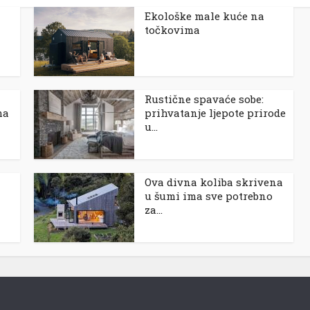
Ekološke male kuće na
točkovima
Rustične spavaće sobe:
ma
prihvatanje ljepote prirode
u...
Ova divna koliba skrivena
u šumi ima sve potrebno
za...