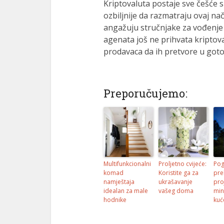
Kriptovaluta postaje sve češće 
ozbiljnije da razmatraju ovaj n
angažuju stručnjake za vođenje k
agenata još ne prihvata kriptova
prodavaca da ih pretvore u goto
Preporučujemo:
Multifunkcionalni
Proljetno cvijeće:
Pog
komad
Koristite ga za
pre
namještaja
ukrašavanje
pro
idealan za male
vašeg doma
min
hodnike
kuć