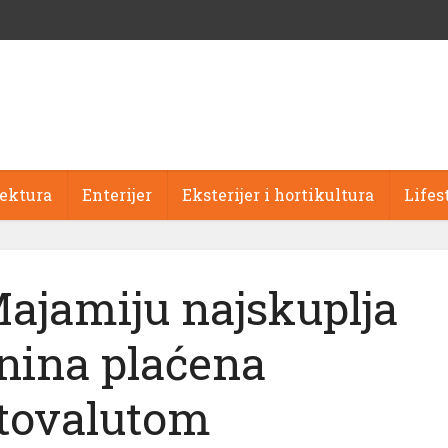
tektura
Enterijer
Eksterijer i hortikultura
Lifes
ajamiju najskuplja
nina plaćena
ptovalutom