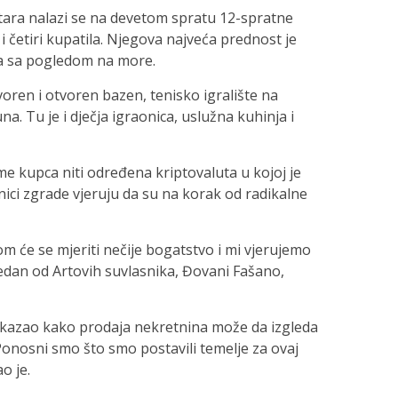
ara nalazi se na devetom spratu 12-spratne
i četiri kupatila. Njegova najveća prednost je
a sa pogledom na more.
voren i otvoren bazen, tenisko igralište na
na. Tu je i dječja igraonica, uslužna kuhinja i
ime kupca niti određena kriptovaluta u kojoj je
snici zgrade vjeruju da su na korak od radikalne
m će se mjeriti nečije bogatstvo i mi vjerujemo
jedan od Artovih suvlasnika, Đovani Fašano,
pokazao kako prodaja nekretnina može da izgleda
Ponosni smo što smo postavili temelje za ovaj
o je.