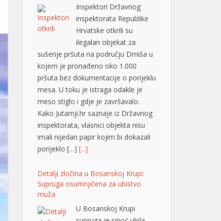
ilegalan objekat za
sušenje pršuta na području Drniša u
kojem je pronađeno oko 1.000
pršuta bez dokumentacije o porijeklu
mesa. U toku je istraga odakle je
meso stiglo i gdje je završavalo.
Kako Jutarnji.hr saznaje iz Državnog
inspektorata, vlasnici objekta nisu
imali nijedan papir kojim bi dokazali
porijeklo […]
[...]
Detalji zločina u Bosanskoj Krupi:
Supruga osumnjičena za ubistvo
muža
U Bosanskoj Krupi
supruga je sinoć ubila
muža, nezvanično
saznaje “Avaz“. Ubistvo