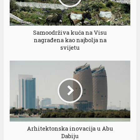
nel
Samoodrživa kuća na Visu
nel
nagrađena kao najbolja na
svijetu
nel
nel
nel
nel
Arhitektonska inovacija u Abu
Dabiju