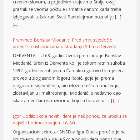
crvenim slovom, u pojedinim krajevima Srbije ovaj
nel
praznik se veoma poštuje i smatra danom kada treba
izbjegavati težak rad. Sveti Pantelejmon poznat je […]
nel
[...]
nel
Preminuo Borislav Miodanić: Pred smrt svjedočio
nel
američkim istražiocima o stradanju Srba u Derventi
nel
DERVENTA – U 68. godini života preminuo je Borislav
Miodanić, Srbin iz Dervente koji je tokom ratnih sukoba
nel
1992. godine zarobljen na Čardaku i gotovo tri mjeseca
ın al
proveo u zloglasnom logoru Rabić, gdje je, prema
njegovom svjedočenju, bio izložen teškom mučenju,
nel
zlostavljanju i maltretiranju. Miodanić je nedavno dao
iskaz američkim istražiocima koji su boravili u […]
[...]
nel
nel
Igor Dodik: Škola novih lidera je naš ponos, za Srpsku se
najviše borimo znanjem i čašću
nel
Organizacioni sekretar SNSD-a Igor Dodik poručio je na
nel
društvenoj mreži X da je Škola novih lidera ponos ove