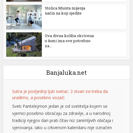
Stolica Muista mijenja
nel
način na koji sjedite
nel
nel
Ova divna koliba skrivena
u šumi ima sve potrebno
nel
za...
nel
Banjaluka.net
nel
nel
Sutra je posljednji ljuti svetac: 2 stvari svi treba da
uradimo, a posebno vozači
nel
Sveti Pantelejmon jedan je od svetitelja kojem se
vjernici posebno obraćaju za zdravlje, a u narodnoj
nel
tradiciji njegov dan prati čitav niz zanimljivih običaja i
nel
vjerovanja. Iako u crkvenom kalendaru nije označen