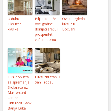
nel
nel
U duhu
Biljke koje će
Ovako izgleda
luksuzne
ove godine
luksuz u
nel
klasike
donijeti sreću i
Bocvani
prosperitet
nel
vašem domu
nel
nel
nel
nel
10% popusta
Luksuzni stan u
za spremanje
San Tropeu
nel
školaraca uz
Mastercard
nel
kartice
UniCredit Bank
nel
Banja Luka