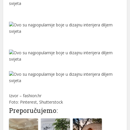
nel
nel
nel
ın al
ın al
nel
nel
nel
nel
Izvor – fashion.hr
Foto: Pinterest, Shutterstock
nel
Preporučujemo:
nel
nel