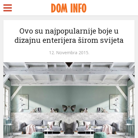
rt
Ovo su najpopularnije boje u
dizajnu enterijera širom svijeta
ms
nel
12. Novembra 2015.
nel
etleri
nel