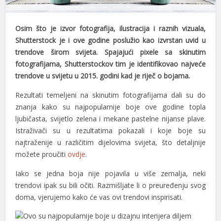
nel
O
sim što je izvor fotografija, ilustracija i raznih vizuala,
nel
Shutterstock je i ove godine poslužio kao izvrstan uvid u
trendove širom svijeta. Spajajući pixele sa skinutim
nel
fotografijama, Shutterstockov tim je identifikovao najveće
nel
trendove u svijetu u 2015. godini kad je riječ o bojama.
nel
Rezultati temeljeni na skinutim fotografijama dali su do
znanja kako su najpopularnije boje ove godine topla
nel
ljubičasta, svijetlo zelena i mekane pastelne nijanse plave.
Istraživači su u rezultatima pokazali i koje boje su
nel
najtraženije u različitim dijelovima svijeta, što detaljnije
nel
možete proučiti
ovdje
.
nel
Iako se jedna boja nije pojavila u više zemalja, neki
trendovi ipak su bili očiti. Razmišljate li o preuređenju svog
nel
doma, vjerujemo kako će vas ovi trendovi inspirisati.
nel