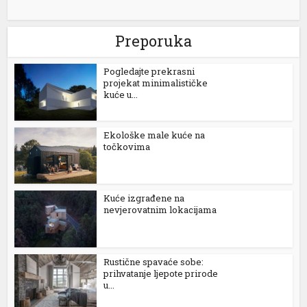
k
Preporuka
Pogledajte prekrasni
projekat minimalističke
kuće u...
ın al
Ekološke male kuće na
nel
točkovima
nel
nel
Kuće izgrađene na
nevjerovatnim lokacijama
nel
nel
Rustične spavaće sobe:
prihvatanje ljepote prirode
nel
u...
nel