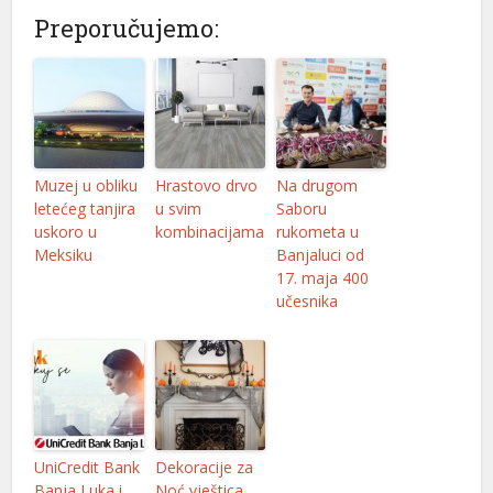
Preporučujemo:
Muzej u obliku
Hrastovo drvo
Na drugom
letećeg tanjira
u svim
Saboru
uskoro u
kombinacijama
rukometa u
Meksiku
Banjaluci od
17. maja 400
učesnika
UniCredit Bank
Dekoracije za
Banja Luka i
Noć vještica