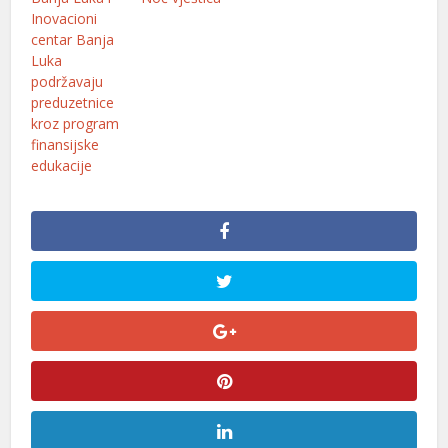
Inovacioni
centar Banja
Luka
podržavaju
preduzetnice
kroz program
finansijske
edukacije
l
l
l
l