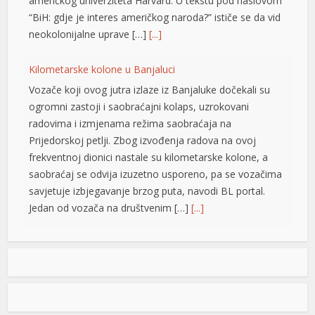
američkog univerziteta Harvard. U tekstu pod naslovom
“BiH: gdje je interes američkog naroda?” ističe se da vid
l
neokolonijalne uprave […]
[...]
l
Kilometarske kolone u Banjaluci
l
Vozače koji ovog jutra izlaze iz Banjaluke dočekali su
ogromni zastoji i saobraćajni kolaps, uzrokovani
l
radovima i izmjenama režima saobraćaja na
Prijedorskoj petlji. Zbog izvođenja radova na ovoj
frekventnoj dionici nastale su kilometarske kolone, a
t
saobraćaj se odvija izuzetno usporeno, pa se vozačima
t
savjetuje izbjegavanje brzog puta, navodi BL portal.
Jedan od vozača na društvenim […]
[...]
Pripremite kišobrane: Nakon vrelog dana stižu pljuskovi i
grmljavina
Stanovnike Republike Srpske i Bosne i Hercegovine
danas očekuje još jedan veoma topao ljetni dan, ali će
u poslijepodnevnim i večernjim časovima u pojedinim