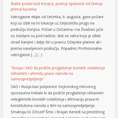
Bukte požari kod Konjica, postoji opasnost od širenja
prema kućama
Vatrogasne ekipe od četvrtka, 6. augusta, gase požare
koji su izbili na tri lokacije uz željezničku prugu na
području Konjica. Požari u Ovčarima i na Živašnici juče
su stavljeni su pod nadzor, dok se vatra koja je izbila
iznad Kanjine i dalje širi u pravcu Džepske planine ali i
prema naseljenom području. Pripadnici Profesionalne
vatrogasne […]
[...]
al
”Rusija i SAD da podrže proglašenje bonskih ovlaštenja
ništavnim i afirmišu pravo naroda na
l
samoopredjeljenje”
l
SAD i Rusija kao potpisnice Dejtonskog mirovnog
sporazuma trebale bi da podrže proglašenje ništavnim
l
nelegitimnih bonskih ovlaštenja i afirmaciju prava tri
konstitutivna naroda u BiH na samoopredjeljenje.
l
Smatraju to Džozef Šmic i Brajan Kenedi sa prestižnog
l