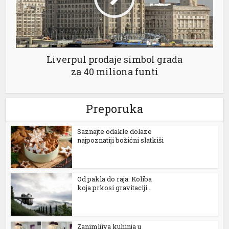
Liverpul prodaje simbol grada
za 40 miliona funti
al
Preporuka
Saznajte odakle dolaze
najpoznatiji božićni slatkiši
Od pakla do raja: Koliba
koja prkosi gravitaciji...
Zanimljiva kuhinja u