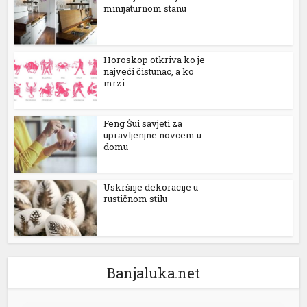
minijaturnom stanu
Horoskop otkriva ko je
najveći čistunac, a ko
mrzi...
Feng Šui savjeti za
upravljenjne novcem u
domu
Uskršnje dekoracije u
rustičnom stilu
Banjaluka.net