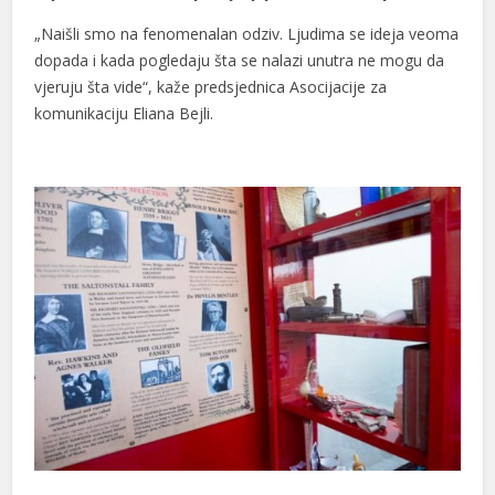
„Naišli smo na fenomenalan odziv. Ljudima se ideja veoma
dopada i kada pogledaju šta se nalazi unutra ne mogu da
vjeruju šta vide“, kaže predsjednica Asocijacije za
komunikaciju Eliana Bejli.
al
al