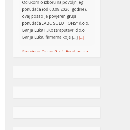
Odlukom o izboru najpovoljnijeg
ponuđača (od 03.08.2026. godine),
ovaj posao je povjeren grupi
ponuđača „ABC SOLUTIONS“ d.o.o.
Banja Luka i „Kozaraputevi“ d.o.o.
Banja Luka, firmama koje […]
[...]
Preminuo Drago Galić: Euroherc se
oprašta od jednog od svojih
osnivača
U 73. godini preminuo je
Drago Galić iz Širokog
Brijega, jedan od
osnivača Euroherca te
dugogodišnji rukovodioca u sektoru
osiguranja. Drago Galić rođen je
1954. godine u Ljubotićima, a veći
dio života proveo je u Širokom
Brijegu. U Euroherc je došao s