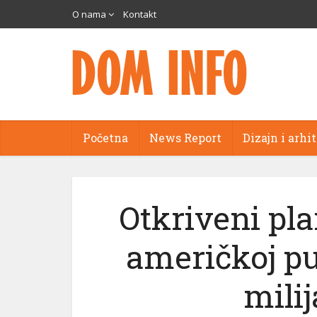
O nama
Kontakt
Početna
News Report
Dizajn i arhi
Otkriveni pla
američkoj pu
milij