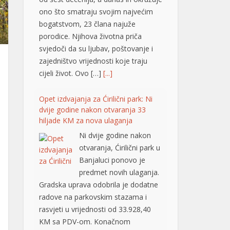
ono što smatraju svojim najvećim
bogatstvom, 23 člana najuže
porodice. Njihova životna priča
svjedoči da su ljubav, poštovanje i
zajedništvo vrijednosti koje traju
cijeli život. Ovo […]
[...]
Opet izdvajanja za Ćirilični park: Ni
dvije godine nakon otvaranja 33
hiljade KM za nova ulaganja
Ni dvije godine nakon
otvaranja, Ćirilični park u
Banjaluci ponovo je
predmet novih ulaganja.
Gradska uprava odobrila je dodatne
radove na parkovskim stazama i
rasvjeti u vrijednosti od 33.928,40
KM sa PDV-om. Konačnom