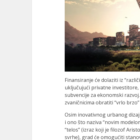
Finansiranje će dolaziti iz “različi
uključujući privatne investitore,
subvencije za ekonomski razvoj.
zvaničnicima obratiti “vrlo brzo
Osim inovativnog urbanog dizaj
i ono što naziva “novim modelom
“telos” (izraz koji je filozof Aris
svrhe), grad će omogućiti stan