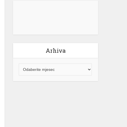
električne energije za građane
Republike Srpske neće mijenjati.
“Naš cilj ostaje jasan – potpuna […]
[...]
Arhiva