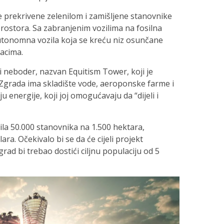
 prekrivene zelenilom i zamišljene stanovnike
prostora. Sa zabranjenim vozilima na fosilna
utonomna vozila koja se kreću niz osunčane
šacima.
i neboder, nazvan Equitism Tower, koji je
. Zgrada ima skladište vode, aeroponske farme i
 energije, koji joj omogućavaju da “dijeli i
mila 50.000 stanovnika na 1.500 hektara,
lara. Očekivalo bi se da će cijeli projekt
 grad bi trebao dostići ciljnu populaciju od 5