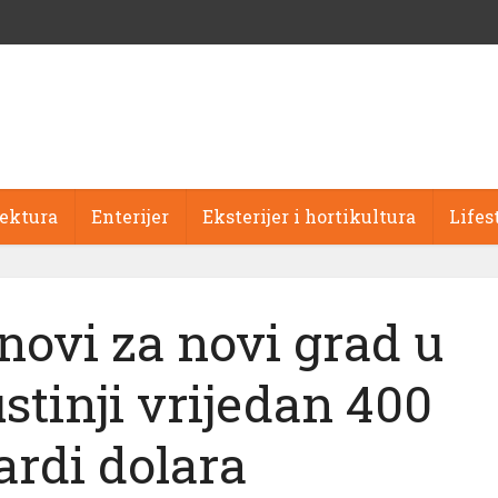
tektura
Enterijer
Eksterijer i hortikultura
Lifes
novi za novi grad u
stinji vrijedan 400
ardi dolara