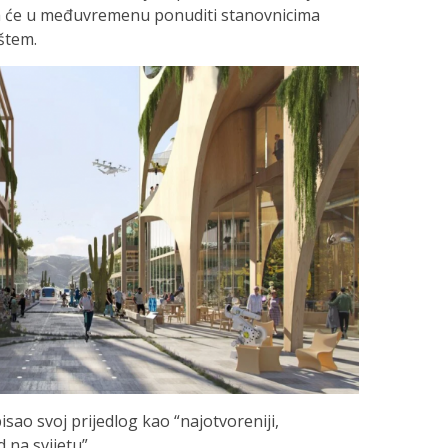
ica će u međuvremenu ponuditi stanovnicima
štem.
sao svoj prijedlog kao “najotvoreniji,
 na svijetu”.