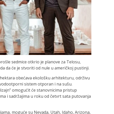
prošle sedmice otkrio je planove za Telosu,
a da će je stvoriti od nule u američkoj pustinji.
 hektara obećava ekološku arhitekturu, održivu
vodootporni sistem otporan i na sušu.
izajn” omogućit će stanovnicima pristup
ma i sadržajima u roku od četvrt sata putovanja
acijama, moguće su Nevada, Utah, Idaho, Arizona,