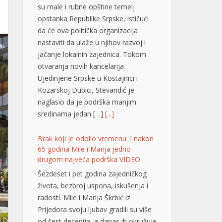
su male i rubne opštine temelj
opstanka Republike Srpske, ističući
da će ova politička organizacija
nastaviti da ulaže u njihov razvoj i
jačanje lokalnih zajednica. Tokom
otvaranja novih kancelarija
Ujedinjene Srpske u Kostajnici i
Kozarskoj Dubici, Stevandić je
naglasio da je podrška manjim
sredinama jedan […]
[...]
Brak koji je odolio vremenu: I nakon
65 godina Mile i Marija jedno
drugom najveća podrška VIDEO
Šezdeset i pet godina zajedničkog
života, bezbroj uspona, iskušenja i
radosti. Mile i Marija Škrbić iz
Prijedora svoju ljubav gradili su više
od šest decenija, a danas ih okružuje