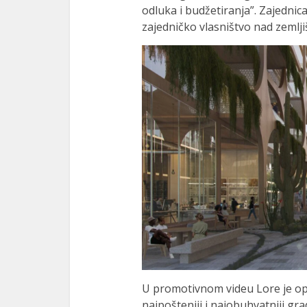
odluka i budžetiranja”. Zajedn
zajedničko vlasništvo nad zemlji
U promotivnom videu Lore je opi
najpošteniji i najobuhvatniji grad