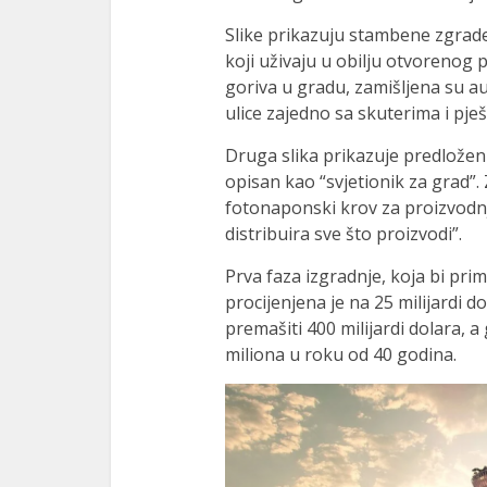
Slike prikazuju stambene zgrade
koji uživaju u obilju otvorenog 
goriva u gradu, zamišljena su a
ulice zajedno sa skuterima i pje
Druga slika prikazuje predložen
opisan kao “svjetionik za grad”
fotonaponski krov za proizvodnju
distribuira sve što proizvodi”.
Prva faza izgradnje, koja bi pri
procijenjena je na 25 milijardi do
premašiti 400 milijardi dolara, a
miliona u roku od 40 godina.