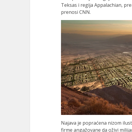
Teksas i regija Appalachian, pr
prenosi CNN.
Najava je popraćena nizom ilust
firme angažovane da oživi milija