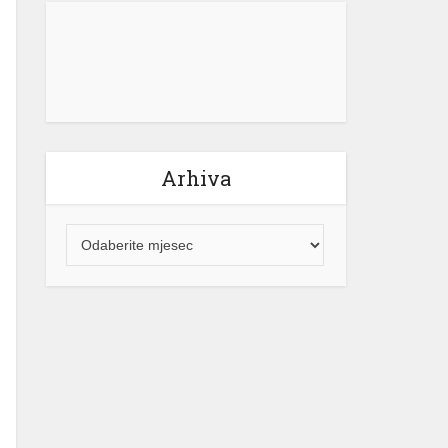
električne energije za građane
Republike Srpske neće mijenjati.
“Naš cilj ostaje jasan – potpuna […]
[...]
Arhiva