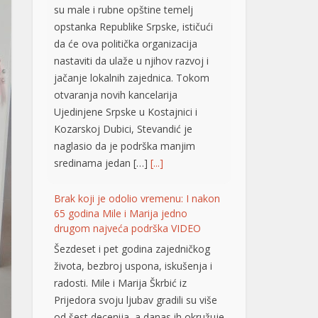
su male i rubne opštine temelj
opstanka Republike Srpske, ističući
da će ova politička organizacija
nastaviti da ulaže u njihov razvoj i
jačanje lokalnih zajednica. Tokom
otvaranja novih kancelarija
Ujedinjene Srpske u Kostajnici i
Kozarskoj Dubici, Stevandić je
naglasio da je podrška manjim
sredinama jedan […]
[...]
Brak koji je odolio vremenu: I nakon
65 godina Mile i Marija jedno
drugom najveća podrška VIDEO
Šezdeset i pet godina zajedničkog
života, bezbroj uspona, iskušenja i
radosti. Mile i Marija Škrbić iz
Prijedora svoju ljubav gradili su više
od šest decenija, a danas ih okružuje