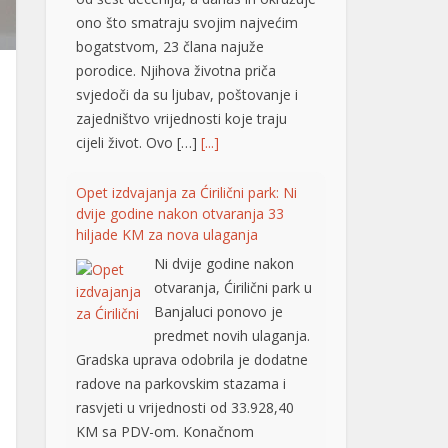
ono što smatraju svojim najvećim
bogatstvom, 23 člana najuže
porodice. Njihova životna priča
svjedoči da su ljubav, poštovanje i
zajedništvo vrijednosti koje traju
cijeli život. Ovo […]
[...]
Opet izdvajanja za Ćirilični park: Ni
dvije godine nakon otvaranja 33
hiljade KM za nova ulaganja
Ni dvije godine nakon
otvaranja, Ćirilični park u
Banjaluci ponovo je
predmet novih ulaganja.
Gradska uprava odobrila je dodatne
radove na parkovskim stazama i
rasvjeti u vrijednosti od 33.928,40
KM sa PDV-om. Konačnom