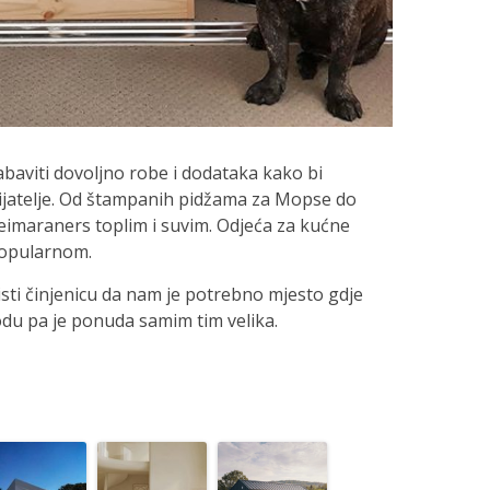
aviti dovoljno robe i dodataka kako bi
ijatelje. Od štampanih pidžama za Mopse do
eimaraners toplim i suvim. Odjeća za kućne
popularnom.
isti činjenicu da nam je potrebno mjesto gdje
du pa je ponuda samim tim velika.