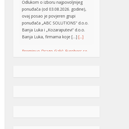
Odlukom o izboru najpovoljnijeg
ponuđača (od 03.08.2026. godine),
ovaj posao je povjeren grupi
ponuđača „ABC SOLUTIONS“ d.o.o.
Banja Luka i „Kozaraputevi“ d.o.o.
Banja Luka, firmama koje […]
[...]
Preminuo Drago Galić: Euroherc se
oprašta od jednog od svojih
osnivača
U 73. godini preminuo je
Drago Galić iz Širokog
Brijega, jedan od
osnivača Euroherca te
dugogodišnji rukovodioca u sektoru
osiguranja. Drago Galić rođen je
1954. godine u Ljubotićima, a veći
dio života proveo je u Širokom
Brijegu. U Euroherc je došao s