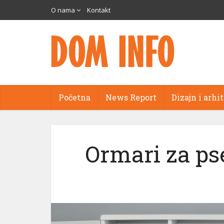
O nama
Kontakt
Početna
News Report
Dizajn i arhi
Ormari za pse