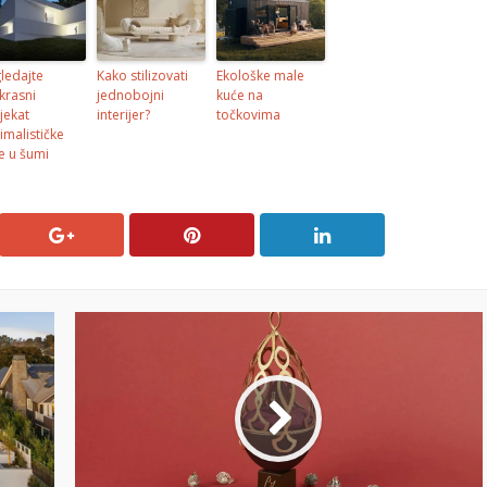
ledajte
Kako stilizovati
Ekološke male
krasni
jednobojni
kuće na
jekat
interijer?
točkovima
imalističke
e u šumi