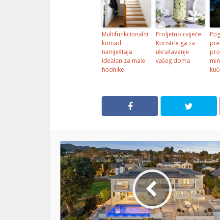
Multifunkcionalni
Proljetno cvijeće:
Pog
komad
Koristite ga za
pre
namještaja
ukrašavanje
pro
idealan za male
vašeg doma
min
hodnike
kuć