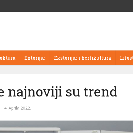
tektura
Enterijer
Eksterijer i hortikultura
Lifes
 najnoviji su trend
4. Aprila 2022.