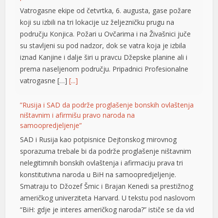
Vatrogasne ekipe od četvrtka, 6. augusta, gase požare
koji su izbili na tri lokacije uz željezničku prugu na
području Konjica. Požari u Ovčarima i na Živašnici juče
su stavljeni su pod nadzor, dok se vatra koja je izbila
k shortener
iznad Kanjine i dalje širi u pravcu Džepske planine ali i
prema naseljenom području. Pripadnici Profesionalne
vatrogasne […]
[...]
”Rusija i SAD da podrže proglašenje bonskih ovlaštenja
ništavnim i afirmišu pravo naroda na
samoopredjeljenje”
SAD i Rusija kao potpisnice Dejtonskog mirovnog
sporazuma trebale bi da podrže proglašenje ništavnim
nelegitimnih bonskih ovlaštenja i afirmaciju prava tri
konstitutivna naroda u BiH na samoopredjeljenje.
t
Smatraju to Džozef Šmic i Brajan Kenedi sa prestižnog
američkog univerziteta Harvard. U tekstu pod naslovom
“BiH: gdje je interes američkog naroda?” ističe se da vid