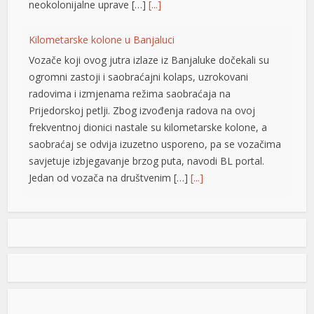
neokolonijalne uprave […]
[...]
Kilometarske kolone u Banjaluci
Vozače koji ovog jutra izlaze iz Banjaluke dočekali su
ogromni zastoji i saobraćajni kolaps, uzrokovani
tirme büyüsü
radovima i izmjenama režima saobraćaja na
Prijedorskoj petlji. Zbog izvođenja radova na ovoj
frekventnoj dionici nastale su kilometarske kolone, a
m
saobraćaj se odvija izuzetno usporeno, pa se vozačima
savjetuje izbjegavanje brzog puta, navodi BL portal.
Jedan od vozača na društvenim […]
[...]
Pripremite kišobrane: Nakon vrelog dana stižu pljuskovi i
et giriş
grmljavina
Stanovnike Republike Srpske i Bosne i Hercegovine
danas očekuje još jedan veoma topao ljetni dan, ali će
u poslijepodnevnim i večernjim časovima u pojedinim
krajevima kišobrani ipak biti potrebni. Prije podne