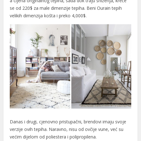
a cijena originalnog tepiha, sada dok traju sniženja, kreće
se od 220$ za male dimenzije tepiha. Beni Ourain tepih
velikih dimenzija košta i preko 4,000$.
Danas i drugi, cjenovno pristupačni, brendovi imaju svoje
verzije ovih tepiha. Naravno, nisu od ovčije vune, već su
većim dijelom od poliestera i polipropilena.