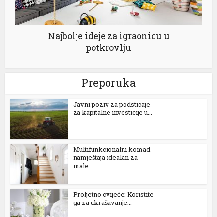
Najbolje ideje za igraonicu u
potkrovlju
Preporuka
Јavni poziv za podsticaje
za kapitalne investicije u...
Multifunkcionalni komad
namještaja idealan za
yat
male...
Proljetno cvijeće: Koristite
ga za ukrašavanje...
su