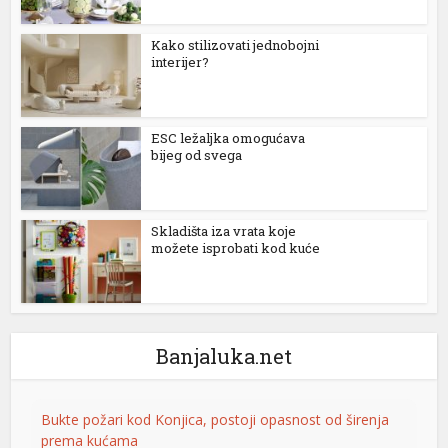
su
Kako stilizovati jednobojni
interijer?
su
su
ESC ležaljka omogućava
bijeg od svega
Skladišta iza vrata koje
možete isprobati kod kuće
Banjaluka.net
Bukte požari kod Konjica, postoji opasnost od širenja
prema kućama