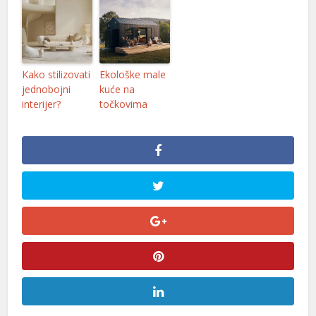
Kako stilizovati
Ekološke male
jednobojni
kuće na
interijer?
točkovima
al