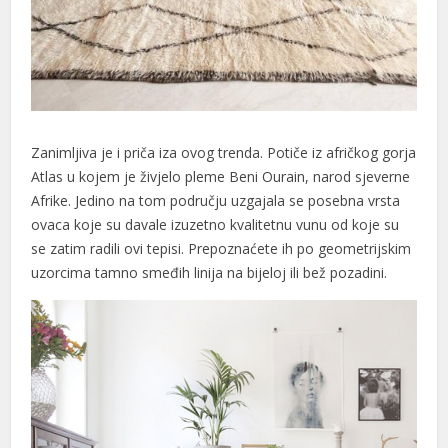
al
Zanimljiva je i priča iza ovog trenda. Potiče iz afričkog gorja
al
Atlas u kojem je živjelo pleme Beni Ourain, narod sjeverne
Afrike. Jedino na tom području uzgajala se posebna vrsta
ovaca koje su davale izuzetno kvalitetnu vunu od koje su
se zatim radili ovi tepisi. Prepoznaćete ih po geometrijskim
uzorcima tamno smeđih linija na bijeloj ili bež pozadini.