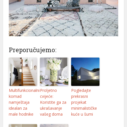
Preporučujemo:
Multifunkcionalni
Proljetno
Pogledajte
komad
cvijeće:
prekrasni
namještaja
Koristite ga za
projekat
idealan za
ukrašavanje
minimalističke
male hodnike
vašeg doma
kuće u šumi