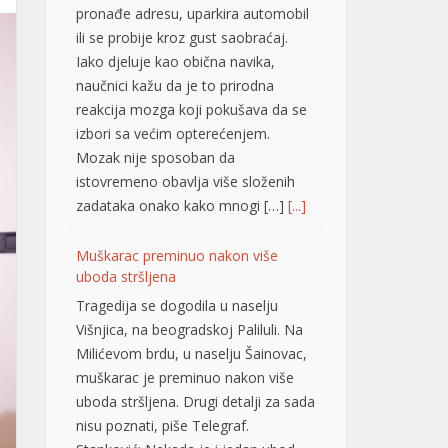
pronađe adresu, uparkira automobil
ili se probije kroz gust saobraćaj.
Iako djeluje kao obična navika,
naučnici kažu da je to prirodna
reakcija mozga koji pokušava da se
izbori sa većim opterećenjem.
Mozak nije sposoban da
istovremeno obavlja više složenih
zadataka onako kako mnogi […]
[...]
Muškarac preminuo nakon više
uboda stršljena
Tragedija se dogodila u naselju
Višnjica, na beogradskoj Paliluli. Na
Milićevom brdu, u naselju Šainovac,
muškarac je preminuo nakon više
uboda stršljena. Drugi detalji za sada
nisu poznati, piše Telegraf.