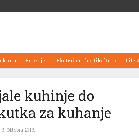
tektura
Enterijer
Eksterijer i hortikultura
Lifes
jale kuhinje do
utka za kuhanje
6. Oktobra 2016.