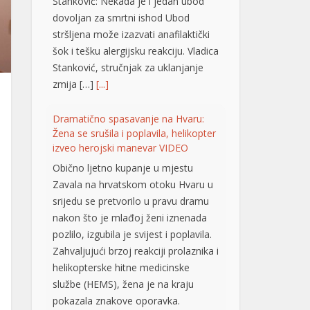
Stanković: Nekada je i jedan ubod
dovoljan za smrtni ishod Ubod
stršljena može izazvati anafilaktički
šok i tešku alergijsku reakciju. Vladica
Stanković, stručnjak za uklanjanje
zmija […]
[...]
Dramatično spasavanje na Hvaru:
Žena se srušila i poplavila, helikopter
izveo herojski manevar VIDEO
Obično ljetno kupanje u mjestu
Zavala na hrvatskom otoku Hvaru u
srijedu se pretvorilo u pravu dramu
nakon što je mlađoj ženi iznenada
pozlilo, izgubila je svijest i poplavila.
Zahvaljujući brzoj reakciji prolaznika i
helikopterske hitne medicinske
službe (HEMS), žena je na kraju
pokazala znakove oporavka.