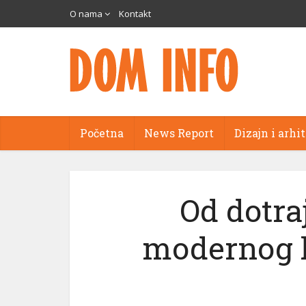
O nama
Kontakt
Početna
News Report
Dizajn i arhi
Od dotra
modernog k