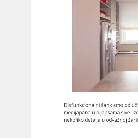
Disfunkcionalni šank smo odlučili
medijapana u nijansama sive i ze
nekoliko detalja u odvažnoj žark