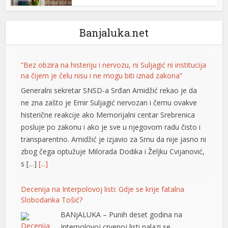
Banjaluka.net
“Bez obzira na histeriju i nervozu, ni Suljagić ni institucija
na čijem je čelu nisu i ne mogu biti iznad zakona”
Generalni sekretar SNSD-a Srđan Amidžić rekao je da
ne zna zašto je Emir Suljagić nervozan i čemu ovakve
histerične reakcije ako Memorijalni centar Srebrenica
posluje po zakonu i ako je sve u njegovom radu čisto i
transparentno. Amidžić je izjavio za Srnu da nije jasno ni
zbog čega optužuje Milorada Dodika i Željku Cvijanović,
s […]
[...]
Decenija na Interpolovoj listi: Gdje se krije fatalna
Slobodanka Tošić?
BANjALUKA – Punih deset godina na
Interpolovoj crvenoj listi nalazi se