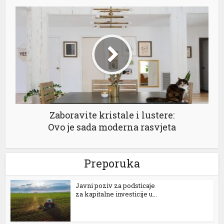
er
Zaboravite kristale i lustere:
Ovo je sada moderna rasvjeta
Preporuka
Јavni poziv za podsticaje
za kapitalne investicije u...