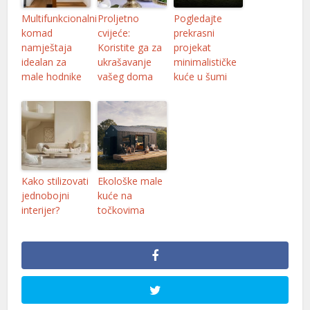
Multifunkcionalni
Proljetno
Pogledajte
komad
cvijeće:
prekrasni
namještaja
Koristite ga za
projekat
idealan za
ukrašavanje
minimalističke
male hodnike
vašeg doma
kuće u šumi
Kako stilizovati
Ekološke male
jednobojni
kuće na
interijer?
točkovima