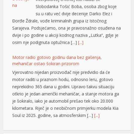
Slobodanka Tošić Boba, osoba zbog koje
su u ratu već dvije decenije Darko Elez i
Đorđe Ždrale, vođe kriminalnih grupa iz Istočnog
Sarajeva. Podsjećamo, ona je pravosnažno osuđena na
dvije i po godine u akciji kodnog naziva „Lutka“, gdje je
osim nje podignuta optužnica […]
[...]
Motor radio gotovo godinu dana bez gašenja,
mehaničar ostao šokiran prizorom
Vjerovatno nijedan proizvođač nije predvidio da će
motor raditi u praznom hodu, odnosno leru, gotovo
neprekidno 365 dana u godini. Upravo takvu situaciju
otkrio je jedan američki mehaničar, a stanje motora ga
je šokiralo, iako je automobil prešao tek oko 20.000
kilometara. Riječ je o neobičnom primjerku modela Kia
Soul iz 2025. godine, sa atmosferskim […]
[...]
Rad objavljen u Harvardovom pravnom časopisu: Visoki