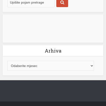
Maglajana do Laktaša […]
[...]
Arhiva