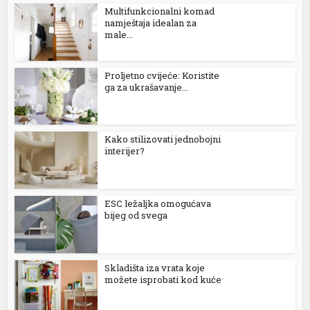
Multifunkcionalni komad
namještaja idealan za
male...
sü
Proljetno cvijeće: Koristite
ga za ukrašavanje...
Kako stilizovati jednobojni
interijer?
ESC ležaljka omogućava
bijeg od svega
Skladišta iza vrata koje
možete isprobati kod kuće