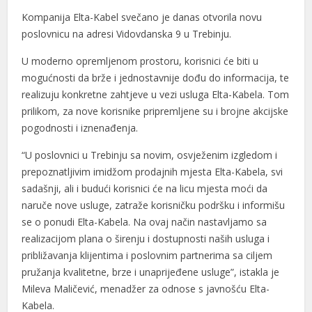
Kompanija Elta-Kabel svečano je danas otvorila novu
poslovnicu na adresi Vidovdanska 9 u Trebinju.
U moderno opremljenom prostoru, korisnici će biti u
mogućnosti da brže i jednostavnije dođu do informacija, te
realizuju konkretne zahtjeve u vezi usluga Elta-Kabela. Tom
prilikom, za nove korisnike pripremljene su i brojne akcijske
pogodnosti i iznenađenja.
“U poslovnici u Trebinju sa novim, osvježenim izgledom i
prepoznatljivim imidžom prodajnih mjesta Elta-Kabela, svi
sadašnji, ali i budući korisnici će na licu mjesta moći da
naruče nove usluge, zatraže korisničku podršku i informišu
se o ponudi Elta-Kabela. Na ovaj način nastavljamo sa
realizacijom plana o širenju i dostupnosti naših usluga i
približavanja klijentima i poslovnim partnerima sa ciljem
pružanja kvalitetne, brze i unaprijeđene usluge”, istakla je
Mileva Maličević, menadžer za odnose s javnošću Elta-
Kabela.