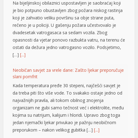
Na bijeljinskoj obilaznici uspostavljen je saobraćaj koji
je bio potpuno obustavljen zbog požara niskog rastinja
koji je zahvatio veliku površinu sa obje strane puta,
rečeno je u policiji. U gašenju požara učestvovalo je
dvadesetak vatrogasaca sa sedam vozila. Zbog
opasnosti da vjetar ponovo razbukta vatru, na terenu će
ostati da dežura jedno vatrogasno vozilo. Podsjetimo,
[…]
[...]
Neobičan savjet za vrele dane: Zašto ljekar preporučuje
slani pomfrit
Kada temperatura pređe 30 stepeni, najčešći savjet je
da treba piti što više vode. To svakako ostaje jedno od
najvažnijih pravila, ali tokom obilnog znojenja
organizam ne gubi samo tečnost već i elektrolite, među
kojima su natrijum, kalijum i hloridi. Upravo zbog toga
jedan njemački ljekar privukao je pažnju neobičnom
preporukom – nakon velikog gubitka […]
[...]
ş