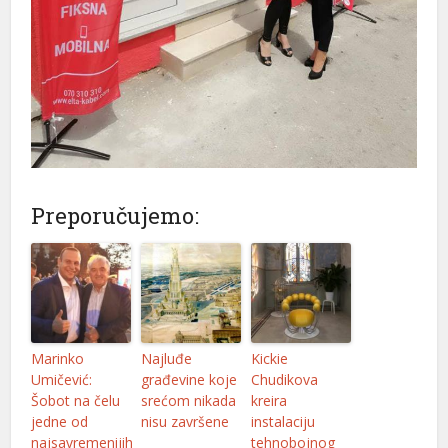
Preporučujemo:
Marinko
Najluđe
Kickie
Umičević:
građevine koje
Chudikova
Šobot na čelu
srećom nikada
kreira
jedne od
nisu završene
instalaciju
najsavremenijih
tehnobojnog