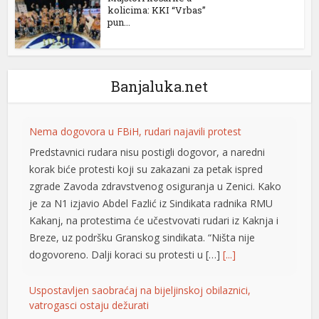
kolicima: KKI “Vrbas”
pun...
Banjaluka.net
Nema dogovora u FBiH, rudari najavili protest
Predstavnici rudara nisu postigli dogovor, a naredni
korak biće protesti koji su zakazani za petak ispred
zgrade Zavoda zdravstvenog osiguranja u Zenici. Kako
je za N1 izjavio Abdel Fazlić iz Sindikata radnika RMU
Kakanj, na protestima će učestvovati rudari iz Kaknja i
Breze, uz podršku Granskog sindikata. “Ništa nije
dogovoreno. Dalji koraci su protesti u […]
[...]
Uspostavljen saobraćaj na bijeljinskoj obilaznici,
vatrogasci ostaju dežurati