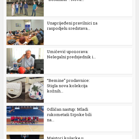
Unaprijeđeni pravilnici za
raspodjelu sredstava...
Umičević upozorava:
Nelegalni predsjednik i...
“Bemine” prodavnice:
Stigla nova kolekcija
kožnih...
Odličan nastup: Mladi
rukometaši Srpske bili
na...
Majstori košarke u