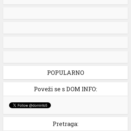
Opet izdvajanja za Ćirilični park: Ni dvije godine nakon
otvaranja 33 hiljade KM za nova ulaganja
Ni dvije godine nakon otvaranja, Ćirilični park u Banjaluci
ponovo je predmet novih ulaganja. Gradska uprava
odobrila je dodatne radove na parkovskim stazama i
rasvjeti u vrijednosti od 33.928,40 KM sa PDV-om.
Konačnom Odlukom o izboru najpovoljnijeg ponuđača
(od 03.08.2026. godine), ovaj posao je povjeren grupi
ponuđača „ABC SOLUTIONS“ d.o.o. Banja Luka i
„Kozaraputevi“ d.o.o. […]
[...]
POPULARNO
Srbin kažnjen u Grčkoj: Blicao vozačima, pa dobio kaznu
Poveži se s DOM INFO:
Srpski turista Aleksandar tvrdi da je tokom vožnje kroz
Grčku kažnjen sa 240 evra nakon što je blicanjem
upozoravao druge vozače na policijsku kontrolu.
Međutim, kada je kasnije dobio prevod zapisnika koji je
potpisao, saznao je da blicanje u dokumentu uopšte
Pretraga:
nije navedeno. Neprijatno iskustvo dogodilo mu se u