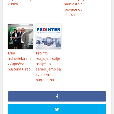
klinika
namještaja i
rasvjete od
insekata
Mini
Prointer
hidroelektrana
reaguje: I dalje
»Zapeće«
uspješno
puštena u rad
sarađujemo sa
svjetskim
partnerima