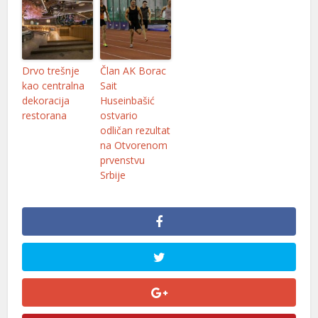
Drvo trešnje
Član AK Borac
kao centralna
Sait
dekoracija
Huseinbašić
restorana
ostvario
odličan rezultat
na Otvorenom
prvenstvu
Srbije