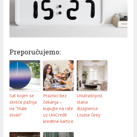
Preporučujemo:
Sat kojim se
Praznici bez
Unutrašnjost
skreće pažnja
čekanja –
stana
na “male
kupujte na rate
dizajnerice
stvari”
uz UniCredit
Louise Grey
kreditne kartice