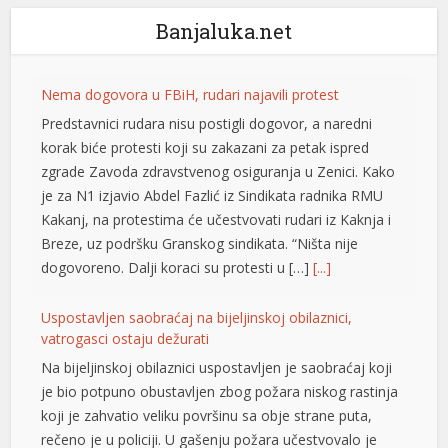
Banjaluka.net
Nema dogovora u FBiH, rudari najavili protest
Predstavnici rudara nisu postigli dogovor, a naredni
korak biće protesti koji su zakazani za petak ispred
zgrade Zavoda zdravstvenog osiguranja u Zenici. Kako
je za N1 izjavio Abdel Fazlić iz Sindikata radnika RMU
Kakanj, na protestima će učestvovati rudari iz Kaknja i
Breze, uz podršku Granskog sindikata. “Ništa nije
dogovoreno. Dalji koraci su protesti u […]
[...]
Uspostavljen saobraćaj na bijeljinskoj obilaznici,
vatrogasci ostaju dežurati
t
Na bijeljinskoj obilaznici uspostavljen je saobraćaj koji
t
je bio potpuno obustavljen zbog požara niskog rastinja
koji je zahvatio veliku površinu sa obje strane puta,
rečeno je u policiji. U gašenju požara učestvovalo je