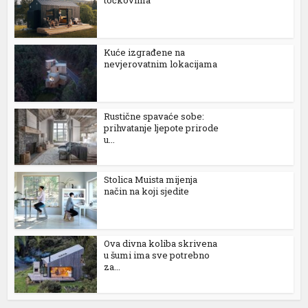
točkovima
Kuće izgrađene na
nevjerovatnim lokacijama
Rustične spavaće sobe:
prihvatanje ljepote prirode
u...
Stolica Muista mijenja
način na koji sjedite
Ova divna koliba skrivena
al
u šumi ima sve potrebno
za...