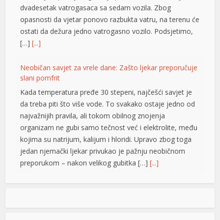
dvadesetak vatrogasaca sa sedam vozila. Zbog
opasnosti da vjetar ponovo razbukta vatru, na terenu će
ostati da dežura jedno vatrogasno vozilo. Podsjetimo,
[…]
[...]
Neobičan savjet za vrele dane: Zašto ljekar preporučuje
slani pomfrit
Kada temperatura pređe 30 stepeni, najčešći savjet je
da treba piti što više vode. To svakako ostaje jedno od
najvažnijih pravila, ali tokom obilnog znojenja
organizam ne gubi samo tečnost već i elektrolite, među
kojima su natrijum, kalijum i hloridi. Upravo zbog toga
jedan njemački ljekar privukao je pažnju neobičnom
preporukom – nakon velikog gubitka […]
[...]
Opet izdvajanja za Ćirilični park: Ni dvije godine nakon
otvaranja 33 hiljade KM za nova ulaganja
Ni dvije godine nakon otvaranja, Ćirilični park u Banjaluci
iriş