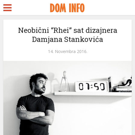
Neobični “Rhei” sat dizajnera
Damjana Stankovića
14. Novembra 2016.
eri