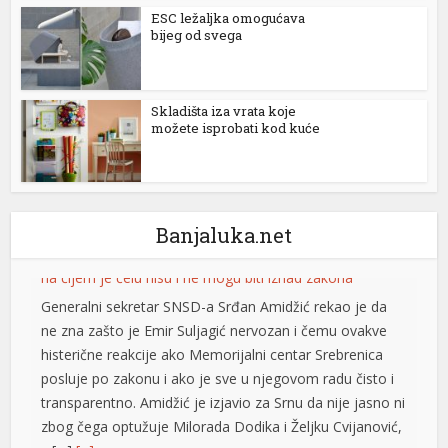
ESC ležaljka omogućava
bijeg od svega
Skladišta iza vrata koje
možete isprobati kod kuće
Banjaluka.net
Decenija na Interpolovoj listi: Gdje se krije fatalna
Slobodanka Tošić?
BANjALUKA – Punih deset godina na
Interpolovoj crvenoj listi nalazi se
Slobodanka Tošić Boba, osoba zbog koje
su u ratu već dvije decenije Darko Elez i
Đorđe Ždrale, vođe kriminalnih grupa iz Istočnog