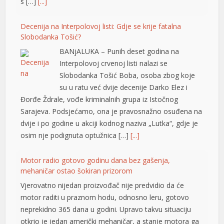
Sarajeva. Podsjećamo, ona je pravosnažno osuđena na
dvije i po godine u akciji kodnog naziva „Lutka“, gdje je
osim nje podignuta optužnica […]
[...]
Motor radio gotovo godinu dana bez gašenja,
mehaničar ostao šokiran prizorom
Vjerovatno nijedan proizvođač nije predvidio da će
motor raditi u praznom hodu, odnosno leru, gotovo
neprekidno 365 dana u godini. Upravo takvu situaciju
otkrio je jedan američki mehaničar, a stanje motora ga
je šokiralo, iako je automobil prešao tek oko 20.000
kilometara. Riječ je o neobičnom primjerku modela Kia
Soul iz 2025. godine, sa atmosferskim […]
[...]
Rad objavljen u Harvardovom pravnom časopisu: Visoki
predstavnik nema ovlaštenja da donosi zakone u BiH
Visoki predstavnik u BiH nije nikad bio ovlašten da
donosi zakone, ni prema Povelji UN, ni po Ustavu BiH