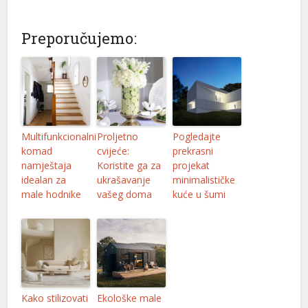
Preporučujemo:
Multifunkcionalni
Proljetno
Pogledajte
komad
cvijeće:
prekrasni
namještaja
Koristite ga za
projekat
idealan za
ukrašavanje
minimalističke
male hodnike
vašeg doma
kuće u šumi
Kako stilizovati
Ekološke male