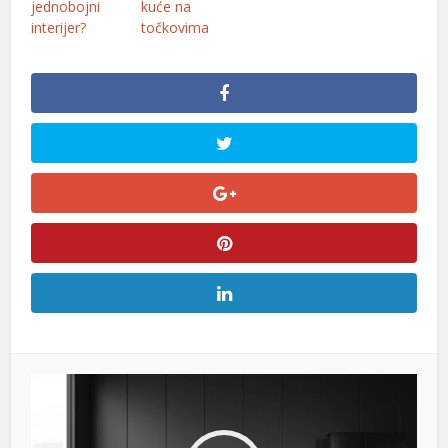
jednobojni
kuće na
interijer?
točkovima