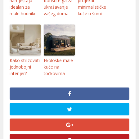
namještaja
Koristite ga za
projekat
idealan za
ukrašavanje
minimalističke
male hodnike
vašeg doma
kuće u šumi
Kako stilizovati
Ekološke male
jednobojni
kuće na
interijer?
točkovima