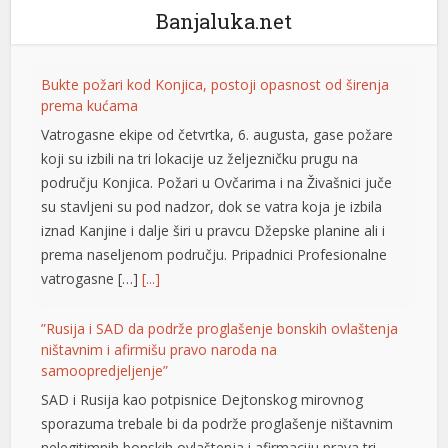
Banjaluka.net
Bukte požari kod Konjica, postoji opasnost od širenja
prema kućama
Vatrogasne ekipe od četvrtka, 6. augusta, gase požare
koji su izbili na tri lokacije uz željezničku prugu na
području Konjica. Požari u Ovčarima i na Živašnici juče
su stavljeni su pod nadzor, dok se vatra koja je izbila
iznad Kanjine i dalje širi u pravcu Džepske planine ali i
prema naseljenom području. Pripadnici Profesionalne
vatrogasne […]
[...]
”Rusija i SAD da podrže proglašenje bonskih ovlaštenja
ništavnim i afirmišu pravo naroda na
samoopredjeljenje”
SAD i Rusija kao potpisnice Dejtonskog mirovnog
sporazuma trebale bi da podrže proglašenje ništavnim
nelegitimnih bonskih ovlaštenja i afirmaciju prava tri