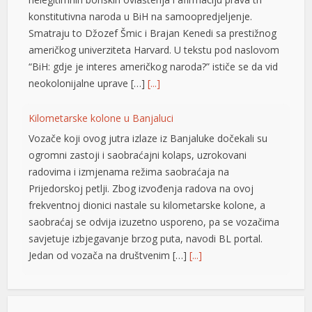
konstitutivna naroda u BiH na samoopredjeljenje.
Smatraju to Džozef Šmic i Brajan Kenedi sa prestižnog
američkog univerziteta Harvard. U tekstu pod naslovom
“BiH: gdje je interes američkog naroda?” ističe se da vid
neokolonijalne uprave […]
[...]
Kilometarske kolone u Banjaluci
Vozače koji ovog jutra izlaze iz Banjaluke dočekali su
ogromni zastoji i saobraćajni kolaps, uzrokovani
radovima i izmjenama režima saobraćaja na
Prijedorskoj petlji. Zbog izvođenja radova na ovoj
frekventnoj dionici nastale su kilometarske kolone, a
saobraćaj se odvija izuzetno usporeno, pa se vozačima
savjetuje izbjegavanje brzog puta, navodi BL portal.
Jedan od vozača na društvenim […]
[...]
Pripremite kišobrane: Nakon vrelog dana stižu pljuskovi i
grmljavina