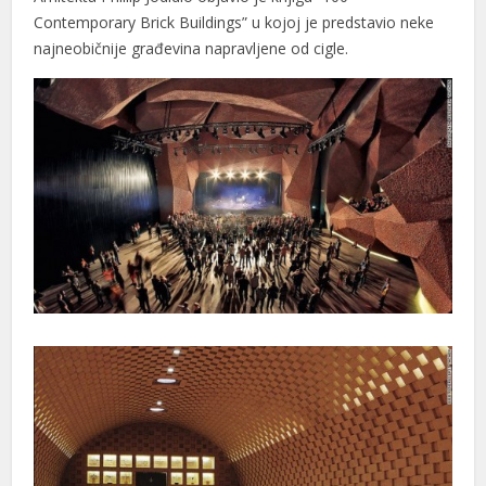
Contemporary Brick Buildings” u kojoj je predstavio neke
najneobičnije građevina napravljene od cigle.