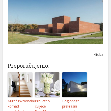
klix.ba
Preporučujemo:
Multifunkcionalni
Proljetno
Pogledajte
komad
cvijeće:
prekrasni