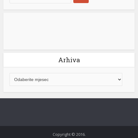
e büyüsü
Arhiva
iriş
Copyright © 2016.