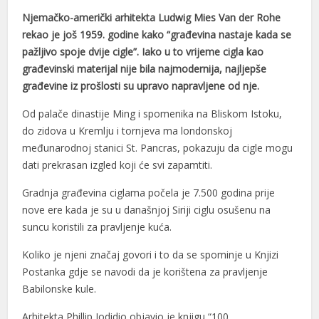
Njemačko-američki arhitekta Ludwig Mies Van der Rohe
rekao je još 1959. godine kako “građevina nastaje kada se
pažljivo spoje dvije cigle”. Iako u to vrijeme cigla kao
građevinski materijal nije bila najmodernija, najljepše
građevine iz prošlosti su upravo napravljene od nje.
Od palače dinastije Ming i spomenika na Bliskom Istoku,
do zidova u Kremlju i tornjeva ma londonskoj
međunarodnoj stanici St. Pancras, pokazuju da cigle mogu
dati prekrasan izgled koji će svi zapamtiti.
Gradnja građevina ciglama počela je 7.500 godina prije
nove ere kada je su u današnjoj Siriji ciglu osušenu na
suncu koristili za pravljenje kuća.
Koliko je njeni značaj govori i to da se spominje u Knjizi
Postanka gdje se navodi da je korištena za pravljenje
Babilonske kule.
Arhitekta Phillip Jodidio objavio je knjigu “100