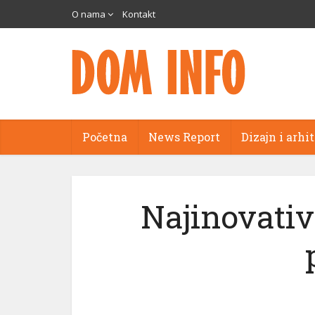
O nama
Kontakt
Početna
News Report
Dizajn i arhi
Najinovativ