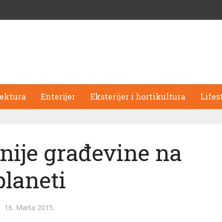
tektura
Enterijer
Eksterijer i hortikultura
Lifes
nije građevine na
planeti
16. Marta 2015.