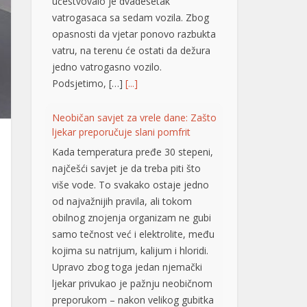
učestvovalo je dvadesetak
vatrogasaca sa sedam vozila. Zbog
opasnosti da vjetar ponovo razbukta
vatru, na terenu će ostati da dežura
jedno vatrogasno vozilo.
Podsjetimo, […]
[...]
Neobičan savjet za vrele dane: Zašto
ljekar preporučuje slani pomfrit
Kada temperatura pređe 30 stepeni,
najčešći savjet je da treba piti što
više vode. To svakako ostaje jedno
od najvažnijih pravila, ali tokom
obilnog znojenja organizam ne gubi
samo tečnost već i elektrolite, među
kojima su natrijum, kalijum i hloridi.
Upravo zbog toga jedan njemački
ljekar privukao je pažnju neobičnom
preporukom – nakon velikog gubitka