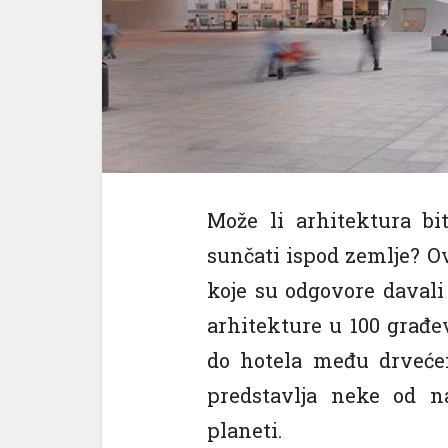
Može li arhitektura bi
sunčati ispod zemlje? O
koje su odgovore davali
arhitekture u 100 građe
do hotela među drvećem
predstavlja neke od na
planeti.