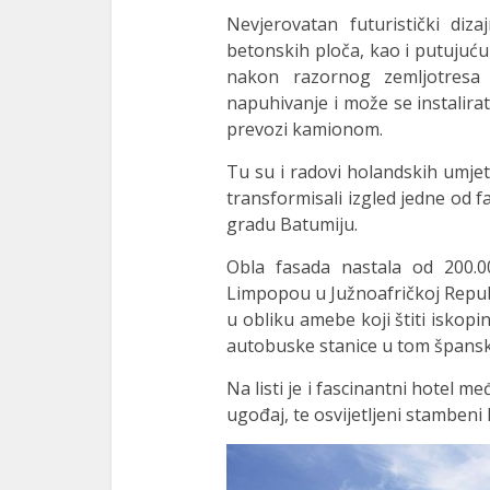
Nevjerovatan futuristički di
betonskih ploča, kao i putujuć
nakon razornog zemljotresa
napuhivanje i može se instalira
prevozi kamionom.
Tu su i radovi holandskih umje
transformisali izgled jedne od f
gradu Batumiju.
Obla fasada nastala od 200.0
Limpopou u Južnoafričkoj Republi
u obliku amebe koji štiti iskopi
autobuske stanice u tom špans
Na listi je i fascinantni hotel 
ugođaj, te osvijetljeni stamben