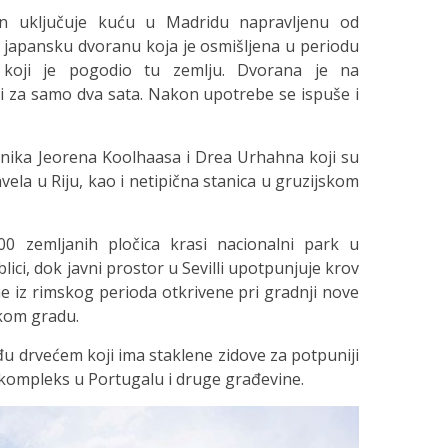
zajn uključuje kuću u Madridu napravljenu od
u japansku dvoranu koja je osmišljena u periodu
 koji je pogodio tu zemlju. Dvorana je na
ti za samo dva sata. Nakon upotrebe se ispuše i
tnika Jeorena Koolhaasa i Drea Urhahna koji su
avela u Riju, kao i netipična stanica u gruzijskom
00 zemljanih pločica krasi nacionalni park u
ci, dok javni prostor u Sevilli upotpunjuje krov
ne iz rimskog perioda otkrivene pri gradnji nove
kom gradu.
među drvećem koji ima staklene zidove za potpuniji
i kompleks u Portugalu i druge građevine.