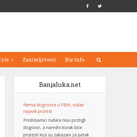
tyle
Zanimljivosti
Biz Info
Banjaluka.net
Nema dogovora u FBiH, rudari
najavili protest
Predstavnici rudara nisu postigli
dogovor, a naredni korak biće
protesti koji su zakazani za petak