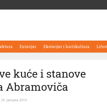
tektura
Enterijer
Eksterijer i hortikultura
Lifes
sve kuće i stanove
 Abramoviča
29. Januara 2019.