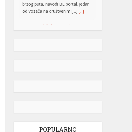
brzog puta, navodi BL portal. Jedan
od vozača na društvenim […]
[...]
Pripremite kišobrane: Nakon vrelog
dana stižu pljuskovi i grmljavina
Stanovnike Republike Srpske i Bosne
i Hercegovine danas očekuje još
jedan veoma topao ljetni dan, ali će
u poslijepodnevnim i večernjim
časovima u pojedinim krajevima
kišobrani ipak biti potrebni. Prije
podne preovladavaće pretežno
sunčano vrijeme, dok se sa
razvojem oblačnosti kasnije tokom
dana lokalno očekuju pljuskovi
praćeni grmljavinom. Duvaće slab do
umjeren vjetar sjevernog i […]
[...]
POPULARNO