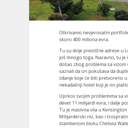
Otkrivamo nevjerovatni portfol
skoro 400 miliona evra.
Tu su dvije prestižne adrese u 
još mnogo toga. Naravno, tu je i
došao zbog problema sa vizom u
saznali da on pokušava da duplir
zdanje koje će biti pretvoreno u
nekadašnji hotel koji je on plati
Uprkos svojim problemima sa vi
devet 11 milijardi evra, i dalje
Tu je masivna vila u Kensington 
Milijarderski niz, kao i trospra
stambenom bloku Chelsea Wate