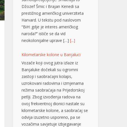
Džozef Šmic i Brajan Kenedi sa
prestižnog američkog univerziteta
Harvard. U tekstu pod naslovom
“BiH: gdje je interes američkog
naroda?” ističe se da vid
neokolonijalne uprave […]
[...]
Kilometarske kolone u Banjaluci
Vozače koji ovog jutra izlaze iz
Banjaluke dočekali su ogromni
zastoji i saobraćajni kolaps,
uzrokovani radovima i izmjenama
režima saobraćaja na Prijedorskoj
petlji. Zbog izvođenja radova na
ovoj frekventnoj dionici nastale su
kilometarske kolone, a saobraćaj se
odvija izuzetno usporeno, pa se
vozačima savjetuje izbjegavanje