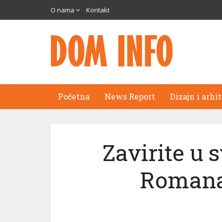
O nama
Kontakt
Početna
News Report
Dizajn i arhi
Zavirite u 
Romana