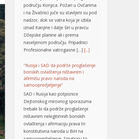
području Konjica. Požari u Ovčarima
i na Živašnici juče su stavljeni su pod
nadzor, dok se vatra koja je izbila
iznad Kanjine i dalje širi u pravcu
Džepske planine ali i prema
naseljenom području. Pripadnici
Profesionalne vatrogasne […]
[...]
”Rusija i SAD da podrže proglašenje
bonskih ovlaštenja ništavnim i
afirmišu pravo naroda na
samoopredjeljenje”
SAD i Rusija kao potpisnice
Dejtonskog mirovnog sporazuma
trebale bi da podrže proglašenje
ništavnim nelegitimnih bonskih
ovlaštenja i afirmaciju prava tri
konstitutivna naroda u BiH na
samoopredjeljenje. Smatraju to