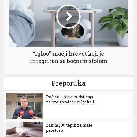
iagra 100 mg
ialis fiyat
iagra fiyat
ialis 100 mg
“Igloo”-mačji krevet koji je
iagra 2026 fiyatları
integriran sa bočnim stolom
iagra 100 mg fiyat
ega 100 mg
Preporuka
ojobet
Počela isplata podsticaja
ojobet
za proizvođače mlijeka i...
oliganbet giriş
Zanimljivi tepih za male
orno
prostore