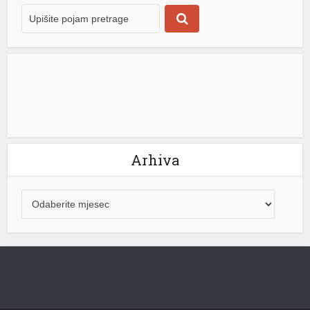
privremenoj […]
[...]
Arhiva