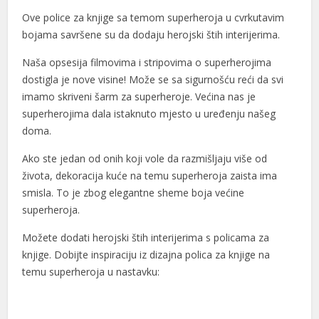
Ove police za knjige sa temom superheroja u cvrkutavim
acklink panel
bojama savršene su da dodaju herojski štih interijerima.
acklink panel
Naša opsesija filmovima i stripovima o superherojima
acklink panel
dostigla je nove visine! Može se sa sigurnošću reći da svi
imamo skriveni šarm za superheroje. Većina nas je
acklink panel
superherojima dala istaknuto mjesto u uređenju našeg
doma.
acklink panel
Ako ste jedan od onih koji vole da razmišljaju više od
acklink panel
života, dekoracija kuće na temu superheroja zaista ima
acklink panel
smisla. To je zbog elegantne sheme boja većine
superheroja.
acklink panel
Možete dodati herojski štih interijerima s policama za
acklink panel
knjige. Dobijte inspiraciju iz dizajna polica za knjige na
temu superheroja u nastavku:
acklink panel
acklink panel