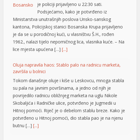
abancı dizi izle
je policiji prijavljeno u 22:30 sati.
Podsjećamo, kako je potvrđeno iz
izipal
Ministarstva unutrašnjih poslova Unsko-sanskog
eritking
kantona, Policijskoj stanici Bosanska Krupa prijavljeno
je da se u porodičnoj kući, u vlasništvu Š.H., rođen
1962., nalazi tijelo nepomičnog lica, vlasnika kuće. – Na
lice mjesta upućena […]
[...]
Oluja napravila haos: Stablo palo na radnicu marketa,
završila u bolnici
Tokom današnje oluje i kiše u Leskovcu, mnoga stabla
su pala na javnim površinama, a jedno od njih je
povrijedilo radnicu obližnjeg marketa na uglu Nikole
Skobaljića i Radničke ulice, potvrđeno je Jugmedii u
Hitnoj pomoći. Riječ je o debelom stablu breze. Kako je
potvrđeno u Hitnoj pomoći, dio stabla pao je na njenu
butnu […]
[...]