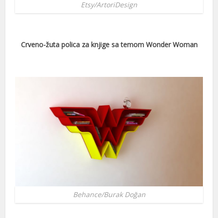
Etsy/ArtoriDesign
acklink Panel
acklink Panel
Crveno-žuta polica za knjige sa temom Wonder Woman
acklink Panel
acklink Panel
acklink panel
amsun Avukat
altepe Escort
ikiş
dcasino
nkara Escort
Behance/Burak Doğan
acklink panel