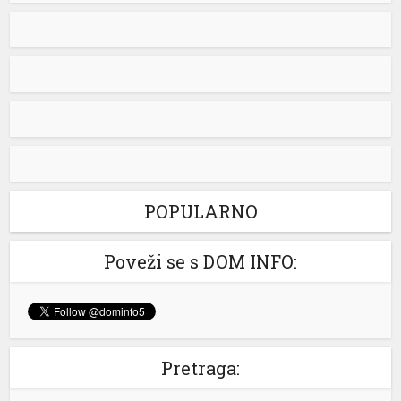
Snimak s Jadrana izazvao bijes javnosti: Muškarac džet
skijem ometao avione koji su gasili požar
Snimak s Kraljičine plaže u Ninu izazvao je
brojne reakcije nakon što je zabilježeno
kako osoba na džet skiju prilazi
protivpožarnim avionima koji su uzimali
vodu za gašenje požara. Poznati hrvatski preduzetnik
Davorin Stetner objavio je snimak na društvenim
mrežama uz tvrdnju da je ponašanje osobe na džet
skiju bilo izuzetno opasno, navodeći da je […]
[...]
POPULARNO
Rim odbacio ultimatum Madrida zbog graničnih kontrola
Poveži se s DOM INFO:
Italijanska vlada saopštila je da ne prihvata nikakve
ultimatume Španije u vezi sa odlukom Rima da uvede
granične kontrole usljed migrantske krize u španskoj
enklavi Seuta. – Italija ne prihvata ultimatume niti
nametanja iz inostranstva kada je riječ o nacionalnoj
Pretraga:
bezbjednosti i kontroli granica. Ni pod kojim uslovima
ne namjeravamo da preispitujemo odluku o