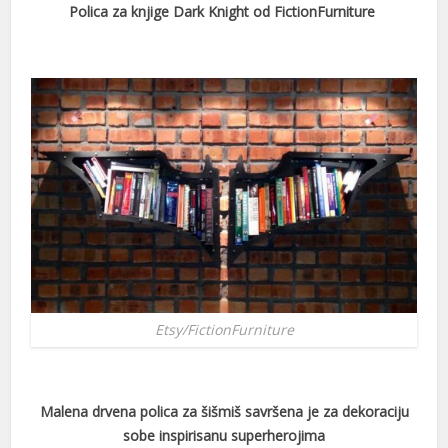
Polica za knjige Dark Knight od FictionFurniture
acklink panel
acklink panel
acklink panel
acklink satın al
acklink satın al
acklink panel
acklink panel
acklink panel
acklink panel
Etsy/FictionFurniture
acklink panel
acklink panel
Malena drvena polica za šišmiš savršena je za dekoraciju
sobe inspirisanu superherojima
acklink panel