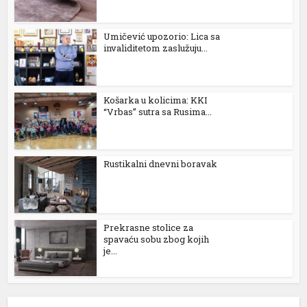
ptv satın al
atbet
Umičević upozorio: Lica sa
invaliditetom zaslužuju...
dcasino
iltonbet
Košarka u kolicima: KKI
ets10
“Vrbas” sutra sa Rusima...
ets10 giriş
osonolovont
Rustikalni dnevni boravak
asibom
eritking
Prekrasne stolice za
spavaću sobu zbog kojih
xbet
je...
randpashabet
ilanbahis