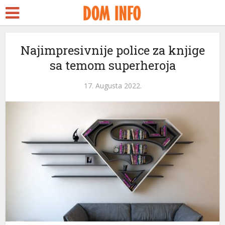
nkara Escort
ürk ifşa
ubidy
Najimpresivnije police za knjige
sa temom superheroja
rackstreams
acklink panel
17. Augusta 2022.
acklink panel
acklink paketleri
acklink
acklink
acklink
acklink
acklink panel