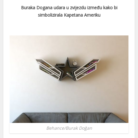
Buraka Dogana udara u zvijezdu između kako bi
acklink
simbolizirala Kapetana Ameriku
acklink panel
acklink panel
acklink panel
acklink Panel
acklink
acklink
acklink
acklink panel
acklink panel
Behance/Burak Doğan
acklink