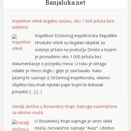
Banjaluka.net
dcasino giriş
ilm izle
Inspektori otkrili ilegalnu sušaru, oko 1.000 pršuta biće
uništeno
ariobet
Inspektori Državnog inspektorata Republike
ojobet
Hrvatske otkrili su ilegalan objekat za
sušenje pršuta na području Drniša u kojem
dcasino
je pronađeno oko 1.000 pršuta bez
ojobet
dokumentacije o porijeklu mesa. U toku je istraga
odakle je meso stiglo i gdje je završavalo. Kako
oliganbet
Jutarnji.hr saznaje iz Državnog inspektorata, vlasnici
objekta nisu imali nijedan papir kojim bi dokazali
acklink Panel
porijeklo […]
[...]
xbet
Detalji zločina u Bosanskoj Krupi: Supruga osumnjičena
erdivan escort
za ubistvo muža
nkara Escort
U Bosanskoj Krupi supruga je sinoć ubila
muža, nezvanično saznaje “Avaz“. Ubistvo