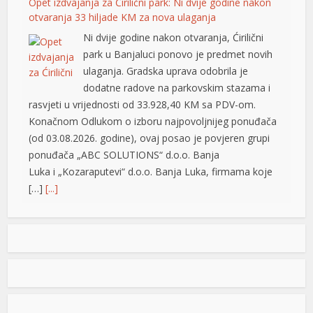
Opet izdvajanja za Ćirilični park: Ni dvije godine nakon
otvaranja 33 hiljade KM za nova ulaganja
Ni dvije godine nakon otvaranja, Ćirilični
park u Banjaluci ponovo je predmet novih
ulaganja. Gradska uprava odobrila je
dodatne radove na parkovskim stazama i
rasvjeti u vrijednosti od 33.928,40 KM sa PDV-om.
Konačnom Odlukom o izboru najpovoljnijeg ponuđača
(od 03.08.2026. godine), ovaj posao je povjeren grupi
ponuđača „ABC SOLUTIONS“ d.o.o. Banja
Luka i „Kozaraputevi“ d.o.o. Banja Luka, firmama koje
[…]
[...]
Preminuo Drago Galić: Euroherc se oprašta od jednog
od svojih osnivača
U 73. godini preminuo je Drago Galić iz
Širokog Brijega, jedan od osnivača
Euroherca te dugogodišnji rukovodioca u
sektoru osiguranja. Drago Galić rođen je
iş