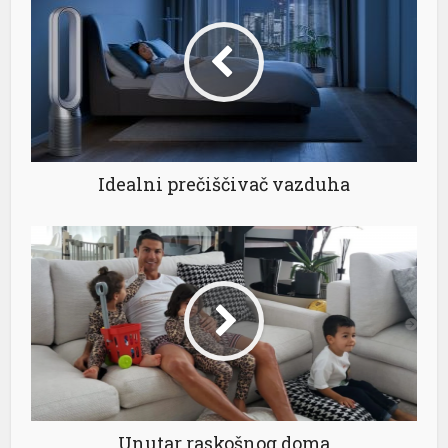
Idealni prečiščivač vazduha
Unutar raskošnog doma