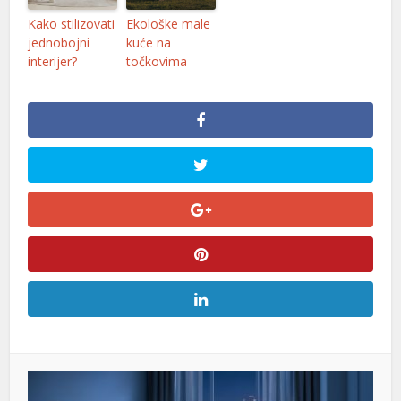
Kako stilizovati
Ekološke male
jednobojni
kuće na
interijer?
točkovima