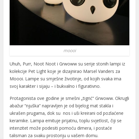
moooi
Uhuh, Purr, Noot Noot i Grwoww su serije stonih lampi iz
kolekcije Pet Light koje je dizajnirao Marsel Vanders za
Moooi. Lampe su smješne životinje, od kojih svaka ima
svoj karakter i sijaju – i bukvalno i figurativno.
Protagonista ove godine je smešni „tigrić“ Grwoww. Okrugli
abažur “njuška” napravljen je od bijelog mat stakla i
ukrašen prugama, dok su nos i uši kreirani od pozlaćene
keramike. Lampa emituje prijatnu, toplu svjetlost, čiji se
intenzitet može podesiti pomoću dimera, i postaće
talisman za svaku prostoriju u vašem domu.