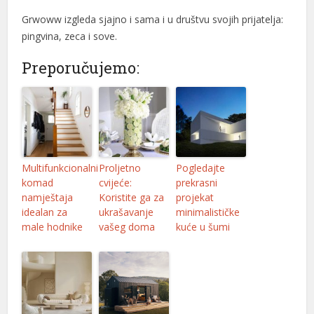
Grwoww izgleda sjajno i sama i u društvu svojih prijatelja:
pingvina, zeca i sove.
Preporučujemo:
Multifunkcionalni
Proljetno
Pogledajte
komad
cvijeće:
prekrasni
namještaja
Koristite ga za
projekat
idealan za
ukrašavanje
minimalističke
male hodnike
vašeg doma
kuće u šumi