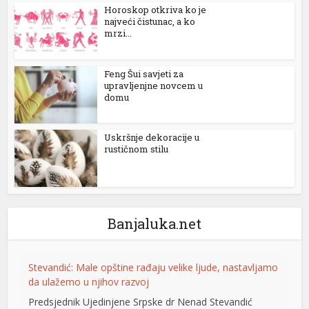
Horoskop otkriva ko je
najveći čistunac, a ko
mrzi...
Feng Šui savjeti za
upravljenjne novcem u
domu
Uskršnje dekoracije u
rustičnom stilu
Banjaluka.net
Stevandić: Male opštine rađaju velike ljude, nastavljamo
da ulažemo u njihov razvoj
Predsjednik Ujedinjene Srpske dr Nenad Stevandić