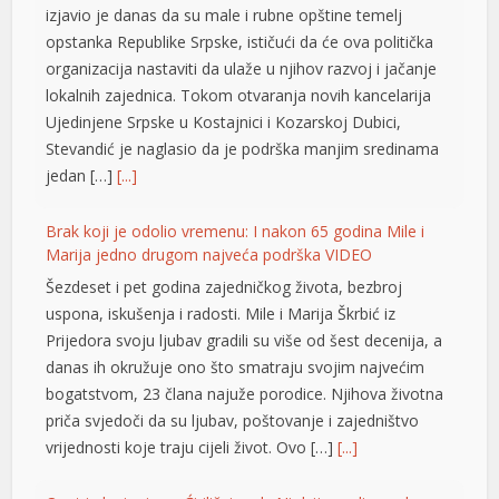
izjavio je danas da su male i rubne opštine temelj
opstanka Republike Srpske, ističući da će ova politička
organizacija nastaviti da ulaže u njihov razvoj i jačanje
lokalnih zajednica. Tokom otvaranja novih kancelarija
Ujedinjene Srpske u Kostajnici i Kozarskoj Dubici,
Stevandić je naglasio da je podrška manjim sredinama
jedan […]
[...]
Brak koji je odolio vremenu: I nakon 65 godina Mile i
Marija jedno drugom najveća podrška VIDEO
Šezdeset i pet godina zajedničkog života, bezbroj
uspona, iskušenja i radosti. Mile i Marija Škrbić iz
Prijedora svoju ljubav gradili su više od šest decenija, a
danas ih okružuje ono što smatraju svojim najvećim
bogatstvom, 23 člana najuže porodice. Njihova životna
priča svjedoči da su ljubav, poštovanje i zajedništvo
vrijednosti koje traju cijeli život. Ovo […]
[...]