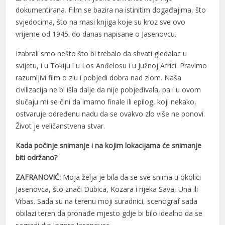
dokumentirana. Film se bazira na istinitim događajima, što
svjedocima, što na masi knjiga koje su kroz sve ovo
vrijeme od 1945. do danas napisane o Jasenovcu.
Izabrali smo nešto što bi trebalo da shvati gledalac u
svijetu, i u Tokiju i u Los Anđelosu i u Južnoj Africi. Pravimo
razumljivi film o zlu i pobjedi dobra nad zlom. Naša
civilizacija ne bi išla dalje da nije pobjeđivala, pa i u ovom
slučaju mi se čini da imamo finale ili epilog, koji nekako,
ostvaruje određenu nadu da se ovakvo zlo više ne ponovi.
Život je veličanstvena stvar.
Kada počinje snimanje i na kojim lokacijama će snimanje
biti održano?
ZAFRANOVIĆ:
Moja želja je bila da se sve snima u okolici
Jasenovca, što znači Dubica, Kozara i rijeka Sava, Una ili
Vrbas. Sada su na terenu moji suradnici, scenograf sada
obilazi teren da pronađe mjesto gdje bi bilo idealno da se