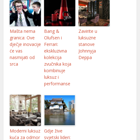
Mašta nema
Bang &
Zavirite u
granica: Ove
Olufsen i
luksuzne
dječje inovacije
Ferrari:
stanove
će vas
ekskluzivna
Johnnyja
nasmijati od
kolekcija
Deppa
srca
zvučnika koja
kombinuje
luksuz i
performanse
Moderni luksuz
Gdje žive
kuća za odmor
svjetski lideri: