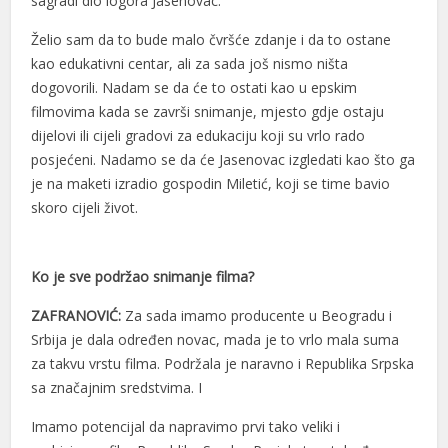
sagradi dio logora Jasenovac.
Želio sam da to bude malo čvršće zdanje i da to ostane
kao edukativni centar, ali za sada još nismo ništa
dogovorili. Nadam se da će to ostati kao u epskim
filmovima kada se završi snimanje, mjesto gdje ostaju
dijelovi ili cijeli gradovi za edukaciju koji su vrlo rado
posjećeni. Nadamo se da će Jasenovac izgledati kao što ga
je na maketi izradio gospodin Miletić, koji se time bavio
skoro cijeli život.
Ko je sve podržao snimanje filma?
ZAFRANOVIĆ:
Za sada imamo producente u Beogradu i
Srbija je dala određen novac, mada je to vrlo mala suma
za takvu vrstu filma. Podržala je naravno i Republika Srpska
sa značajnim sredstvima. I
Imamo potencijal da napravimo prvi tako veliki i