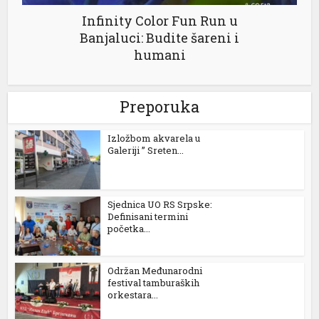
Infinity Color Fun Run u
Banjaluci: Budite šareni i
ortener
humani
Preporuka
Izložbom akvarela u
Galeriji ” Sreten...
Sjednica UO RS Srpske:
Definisani termini
početka...
Održan Međunarodni
festival tamburaških
orkestara...