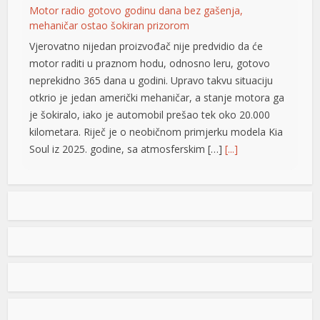
Motor radio gotovo godinu dana bez gašenja,
mehaničar ostao šokiran prizorom
Vjerovatno nijedan proizvođač nije predvidio da će
motor raditi u praznom hodu, odnosno leru, gotovo
neprekidno 365 dana u godini. Upravo takvu situaciju
otkrio je jedan američki mehaničar, a stanje motora ga
je šokiralo, iako je automobil prešao tek oko 20.000
kilometara. Riječ je o neobičnom primjerku modela Kia
Soul iz 2025. godine, sa atmosferskim […]
[...]
Rad objavljen u Harvardovom pravnom časopisu: Visoki
predstavnik nema ovlaštenja da donosi zakone u BiH
Visoki predstavnik u BiH nije nikad bio ovlašten da
donosi zakone, ni prema Povelji UN, ni po Ustavu BiH
niti prema ostalim pravni dokumentima koji priznaju
pravo na samoopredjeljenje, stoga, su ništavni svi akti
riş
koje je nametao, pozivajući se na takozvana bonska
ovlaštenja, navodi se u tekstu čiji su autori Džozef Šmic
emi