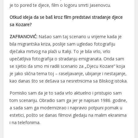
je to pored te djece, film o logoru smrti Jasenovcu.
Otkud ideja da se baš kroz film predstavi stradanje djece
sa Kozare?
ZAFRANOVIĆ:
Našao sam taj scenario u vrijeme kada je
bila migrantska kriza, poslije sam ugledao fotografiju
dječaka mrtvog na plaži u Italiji. To je bila vrlo, vrlo
upečatljiva fotografija o stradanju emigranata. Onda sam
se sjetio da smo mi radili scenario za „Djecu Kozare“ koja
je jako slična tema toj – raseljavanje, ubijanje i nestajanje,
kao danas što se dešava sa nesretnicima sa Bliskog istoka.
Pomislio sam da je to sada vrlo aktuelno i pristupio sam
tom scenariju. Obradio sam ga jer je napisan 1986. godine,
a sada sam ga modernizirao i napravio potpuni pomak u
estetici, pošto se danas filmovi gledaju na malim ekranima
i na telefonima.