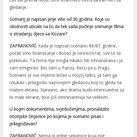
gledanje.
Scenarij je napisan prije više od 30 godina. Koje su
okolnosti uticale na to da tek sada počinje snimanje filma
o stradanju djece sa Kozare?
ZAFRANOVIĆ:
Kada je napisan scenario 86/87. godine,
počeli smo finansiranje i došao je nesrećni rat, sve to se
prekinulo. Ta tema nije mogla nikako biti isfinansirana i ja
sam emigrirao. Bio sam u Parizu, Beču pa u Pragu.
Scenario je sve vrijeme ležao u mojoj ladici, ja sam ga
izvukao i prilagodio najnovijem gledaocu koji to gleda na
malom ekranu. Naravno, ako drama bude interesantna za
te male ekrane, biće još interesantnija na velikom.
U kojim dokumentima, svjedočenjima, pronalazite
istorijske činjenice po kojima je scenario pisan i
prilagođavan?
ZAFRANOVIĆ:
Nema ni jedne sekvence koja nije