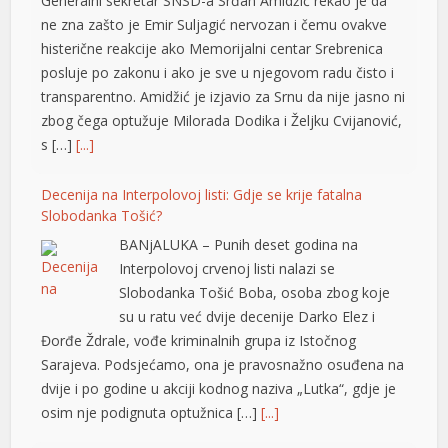
Generalni sekretar SNSD-a Srđan Amidžić rekao je da
ne zna zašto je Emir Suljagić nervozan i čemu ovakve
histerične reakcije ako Memorijalni centar Srebrenica
posluje po zakonu i ako je sve u njegovom radu čisto i
transparentno. Amidžić je izjavio za Srnu da nije jasno ni
zbog čega optužuje Milorada Dodika i Željku Cvijanović,
s […]
[...]
Decenija na Interpolovoj listi: Gdje se krije fatalna
Slobodanka Tošić?
BANjALUKA – Punih deset godina na
Interpolovoj crvenoj listi nalazi se
Slobodanka Tošić Boba, osoba zbog koje
su u ratu već dvije decenije Darko Elez i
Đorđe Ždrale, vođe kriminalnih grupa iz Istočnog
Sarajeva. Podsjećamo, ona je pravosnažno osuđena na
dvije i po godine u akciji kodnog naziva „Lutka“, gdje je
osim nje podignuta optužnica […]
[...]