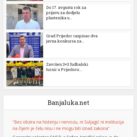
Do 17. avgusta rok za
prijavu za dodjelu
plastenika u...
 büyüsü
Grad Prijedor raspisao dva
javna konkursa za...
Završen 3×3 fudbalski
turnir u Prijedoru:...
riş
Banjaluka.net
“Bez obzira na histeriju i nervozu, ni Suljagić ni institucija
na čijem je čelu nisu i ne mogu biti iznad zakona”