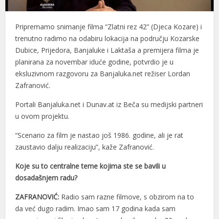
Pripremamo snimanje filma “Zlatni rez 42” (Djeca Kozare) i
trenutno radimo na odabiru lokacija na području Kozarske
Dubice, Prijedora, Banjaluke i Laktaša a premijera filma je
planirana za novembar iduće godine, potvrdio je u
eksluzivnom razgovoru za Banjaluka.net režiser Lordan
Zafranović.
Portali Banjaluka.net i Dunav.at iz Beča su medijski partneri
u ovom projektu.
“Scenario za film je nastao još 1986. godine, ali je rat
zaustavio dalju realizaciju”, kaže Zafranović.
Koje su to centralne teme kojima ste se bavili u
dosadašnjem radu?
ZAFRANOVIĆ:
Radio sam razne filmove, s obzirom na to
da već dugo radim. Imao sam 17 godina kada sam