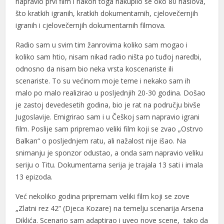
napravio prvi film i nakon toga nakupilo se oko 80 naslova,
što kratkih igranih, kratkih dokumentarnih, cjelovečernjih
igranih i cjelovečernjih dokumentarnih filmova.
Radio sam u svim tim žanrovima koliko sam mogao i
koliko sam htio, nisam nikad radio ništa po tuđoj naredbi,
odnosno da nisam bio neka vrsta koscenariste ili
scenariste. To su većinom moje teme i nekako sam ih
malo po malo realizirao u posljednjih 20-30 godina. Došao
je zastoj devedesetih godina, bio je rat na području bivše
Jugoslavije. Emigrirao sam i u Češkoj sam napravio igrani
film. Poslije sam pripremao veliki film koji se zvao „Ostrvo
Balkan“ o posljednjem ratu, ali nažalost nije išao. Na
snimanju je sponzor odustao, a onda sam napravio veliku
seriju o Titu. Dokumentarna serija je trajala 13 sati i imala
13 epizoda.
Već nekoliko godina pripremam veliki film koji se zove
„Zlatni rez 42” (Djeca Kozare) na temelju scenarija Arsena
Diklića. Scenario sam adaptirao i uveo nove scene, tako da