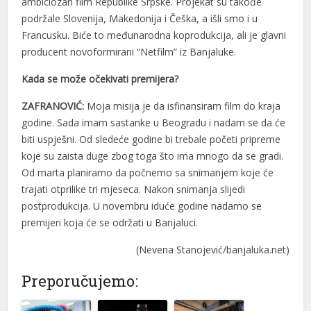
ambiciozan film Republike Srpske. Projekat su takođe
podržale Slovenija, Makedonija i Češka, a išli smo i u
Francusku. Biće to međunarodna koprodukcija, ali je glavni
producent novoformirani “Netfilm” iz Banjaluke.
Kada se može očekivati premijera?
ZAFRANOVIĆ:
Moja misija je da isfinansiram film do kraja
godine. Sada imam sastanke u Beogradu i nadam se da će
biti uspješni. Od sledeće godine bi trebale početi pripreme
koje su zaista duge zbog toga što ima mnogo da se gradi.
Od marta planiramo da počnemo sa snimanjem koje će
trajati otprilike tri mjeseca. Nakon snimanja slijedi
postprodukcija. U novembru iduće godine nadamo se
premijeri koja će se održati u Banjaluci.
(Nevena Stanojević/banjaluka.net)
Preporučujemo: