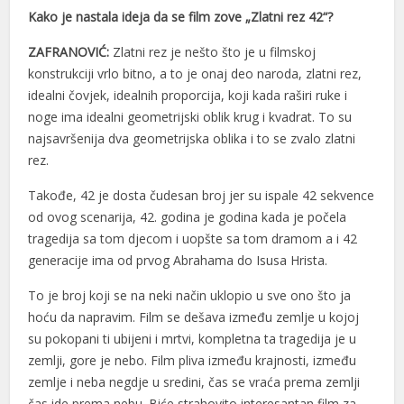
Kako je nastala ideja da se film zove „Zlatni rez 42“?
ZAFRANOVIĆ:
Zlatni rez je nešto što je u filmskoj
konstrukciji vrlo bitno, a to je onaj deo naroda, zlatni rez,
idealni čovjek, idealnih proporcija, koji kada raširi ruke i
noge ima idealni geometrijski oblik krug i kvadrat. To su
najsavršenija dva geometrijska oblika i to se zvalo zlatni
rez.
Takođe, 42 je dosta čudesan broj jer su ispale 42 sekvence
od ovog scenarija, 42. godina je godina kada je počela
tragedija sa tom djecom i uopšte sa tom dramom a i 42
generacije ima od prvog Abrahama do Isusa Hrista.
To je broj koji se na neki način uklopio u sve ono što ja
hoću da napravim. Film se dešava između zemlje u kojoj
su pokopani ti ubijeni i mrtvi, kompletna ta tragedija je u
zemlji, gore je nebo. Film pliva između krajnosti, između
zemlje i neba negdje u sredini, čas se vraća prema zemlji
čas ide prema nebu. Biće strahovito interesantan film za