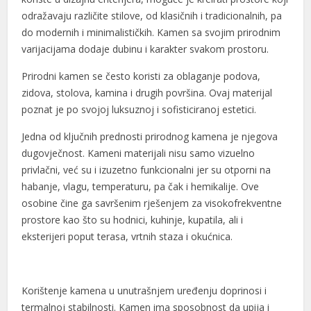
odražavaju različite stilove, od klasičnih i tradicionalnih, pa
do modernih i minimalističkih. Kamen sa svojim prirodnim
varijacijama dodaje dubinu i karakter svakom prostoru.
Prirodni kamen se često koristi za oblaganje podova,
al
zidova, stolova, kamina i drugih površina. Ovaj materijal
poznat je po svojoj luksuznoj i sofisticiranoj estetici.
al
Jedna od ključnih prednosti prirodnog kamena je njegova
dugovječnost. Kameni materijali nisu samo vizuelno
privlačni, već su i izuzetno funkcionalni jer su otporni na
habanje, vlagu, temperaturu, pa čak i hemikalije. Ove
osobine čine ga savršenim rješenjem za visokofrekventne
prostore kao što su hodnici, kuhinje, kupatila, ali i
eksterijeri poput terasa, vrtnih staza i okućnica.
Korištenje kamena u unutrašnjem uređenju doprinosi i
termalnoj stabilnosti. Kamen ima sposobnost da upija i