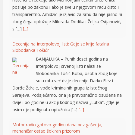
posluje po zakonu i ako je sve u njegovom radu čisto i
transparentno. Amidžić je izjavio za Srnu da nije jasno ni
zbog čega optužuje Milorada Dodika i Željku Cvijanović,
s […]
[...]
Decenija na Interpolovoj listi: Gdje se krije fatalna
Slobodanka Tošić?
BANjALUKA – Punih deset godina na
Interpolovoj crvenoj listi nalazi se
Slobodanka Tošić Boba, osoba zbog koje
su u ratu već dvije decenije Darko Elez i
Đorđe Ždrale, vođe kriminalnih grupa iz Istočnog
Sarajeva. Podsjećamo, ona je pravosnažno osuđena na
dvije i po godine u akciji kodnog naziva „Lutka“, gdje je
osim nje podignuta optužnica […]
[...]
su
Motor radio gotovo godinu dana bez gašenja,
mehaničar ostao šokiran prizorom
su