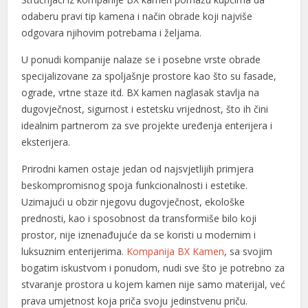
odaberu pravi tip kamena i način obrade koji najviše
odgovara njihovim potrebama i željama.
U ponudi kompanije nalaze se i posebne vrste obrade
specijalizovane za spoljašnje prostore kao što su fasade,
ograde, vrtne staze itd. BX kamen naglasak stavlja na
dugovječnost, sigurnost i estetsku vrijednost, što ih čini
idealnim partnerom za sve projekte uređenja enterijera i
eksterijera.
Prirodni kamen ostaje jedan od najsvjetlijih primjera
beskompromisnog spoja funkcionalnosti i estetike.
Uzimajući u obzir njegovu dugovječnost, ekološke
prednosti, kao i sposobnost da transformiše bilo koji
prostor, nije iznenađujuće da se koristi u modernim i
luksuznim enterijerima.
Kompanija BX Kamen
, sa svojim
bogatim iskustvom i ponudom, nudi sve što je potrebno za
stvaranje prostora u kojem kamen nije samo materijal, već
prava umjetnost koja priča svoju jedinstvenu priču.