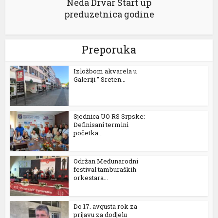
Neda Drvar Start up
preduzetnica godine
Preporuka
Izložbom akvarela u
Galeriji ” Sreten...
Sjednica UO RS Srpske:
al
Definisani termini
početka...
Održan Međunarodni
festival tamburaških
orkestara...
Do 17. avgusta rok za
prijavu za dodjelu