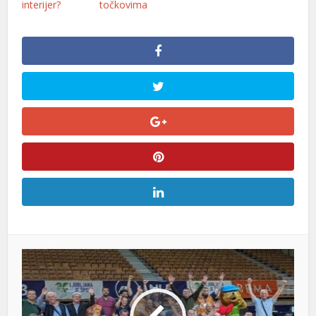
interijer?
točkovima
al