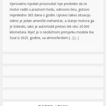
Vjerovatno nijedan proizvođač nije predvidio da će
su
motor raditi u praznom hodu, odnosno leru, gotovo
neprekidno 365 dana u godini. Upravo takvu situaciju
su
otkrio je jedan američki mehaničar, a stanje motora ga
je šokiralo, iako je automobil prešao tek oko 20.000
kilometara. Riječ je o neobičnom primjerku modela Kia
Soul iz 2025. godine, sa atmosferskim […]
[...]
Rad objavljen u Harvardovom pravnom časopisu: Visoki
predstavnik nema ovlaštenja da donosi zakone u BiH
Visoki predstavnik u BiH nije nikad bio ovlašten da
donosi zakone, ni prema Povelji UN, ni po Ustavu BiH
niti prema ostalim pravni dokumentima koji priznaju
pravo na samoopredjeljenje, stoga, su ništavni svi akti
koje je nametao, pozivajući se na takozvana bonska
ovlaštenja, navodi se u tekstu čiji su autori Džozef Šmic
i Brajan Kenedi […]
[...]
POPULARNO