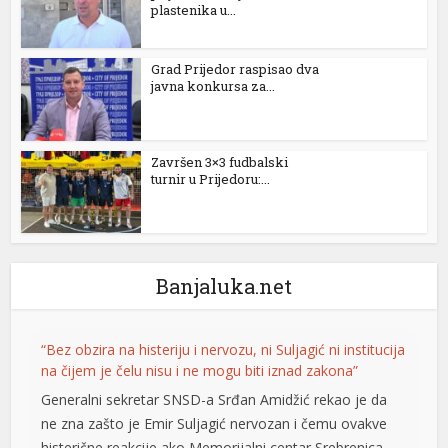
plastenika u...
Grad Prijedor raspisao dva
javna konkursa za...
Završen 3×3 fudbalski
turnir u Prijedoru:...
t
t
Banjaluka.net
“Bez obzira na histeriju i nervozu, ni Suljagić ni institucija
na čijem je čelu nisu i ne mogu biti iznad zakona”
Generalni sekretar SNSD-a Srđan Amidžić rekao je da
ne zna zašto je Emir Suljagić nervozan i čemu ovakve
histerične reakcije ako Memorijalni centar Srebrenica