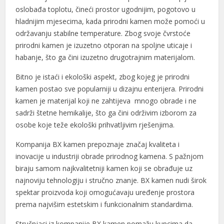
oslobađa toplotu, čineći prostor ugodnijim, pogotovo u
hladnijim mjesecima, kada prirodni kamen može pomoći u
održavanju stabilne temperature. Zbog svoje čvrstoće
prirodni kamen je izuzetno otporan na spoljne uticaje i
habanje, što ga čini izuzetno drugotrajnim materijalom.
Bitno je istaći i ekološki aspekt, zbog kojeg je prirodni
kamen postao sve popularniji u dizajnu enterijera. Prirodni
kamen je materijal koji ne zahtijeva mnogo obrade i ne
sadrži štetne hemikalije, što ga čini održivim izborom za
osobe koje teže ekološki prihvatljivim rješenjima.
Kompanija BX kamen prepoznaje značaj kvaliteta i
inovacije u industriji obrade prirodnog kamena. S pažnjom
biraju samom najkvalitetniji kamen koji se obrađuje uz
najnoviju tehnologiju i stručno znanje. BX kamen nudi širok
spektar proizvoda koji omogućavaju uređenje prostora
prema najvišim estetskim i funkcionalnim standardima.
Stručnjaci iz kompanije BX kamen pomažu kupcima da