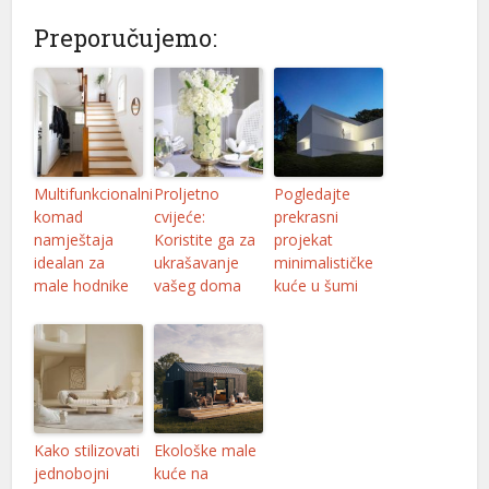
Preporučujemo:
Multifunkcionalni
Proljetno
Pogledajte
komad
cvijeće:
prekrasni
namještaja
Koristite ga za
projekat
idealan za
ukrašavanje
minimalističke
male hodnike
vašeg doma
kuće u šumi
Kako stilizovati
Ekološke male
jednobojni
kuće na