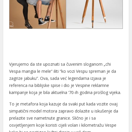
Vjerujemo da ste upoznati sa čuvenim sloganom „chi
Vespa mangia le mele“ iliti “ko vozi Vespu spreman je da
zagrize jabuku”. Ova, sada već legendarna izjava je
referenca na biblijske spise i dio je Vespine reklamne
kampanje koja je bila aktuelna ‘70-ih godina prošlog vijeka.
To je metafora koja kazuje da svaki put kada vozite ovaj
simpatični model motora zapravo dolazite u iskušenje da
prelazite sve nametnute granice. Slično je i sa
osvjetljenjem koje koristi cijeli volan i kilometražu Vespe