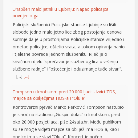
Uhapšen maloljetnik u Ljubinju: Napao policajca i
povrijedio ga
Policijski službenici Policijske stanice Ljubinje su lišili
slobode jedno maloljetno lice zbog postojanja osnova
sumnje da je u prostorijama Policijske stanice vrijeđao i
ometao policajce, oštetio vrata, a tokom opiranja nanio
i tjelesne povrede jednom službeniku. Riječ je o
krivičnom djelu “sprečavanje službenog lica u vršenju
službene radnje” i “oštećenje i oduzimanje tuđe stvari”.
– […]
[...]
Tompson u Imotskom pred 20.000 ljudi: Uzvici ZDS,
majice sa obilježjima HOS-a i “Oluje”
Kontroverzni pjevač Marko Perković Tompson nastupio
je sinoć na stadionu „Gospin dolac“ u Imotskom, pred
oko 20.000 posjetilaca, piše 24sata.hr. Među publikom
su se mogle vidjeti majice sa obilježjima HOS-a, kao i
shortener
one kojima se slavi “Oluja”. Koncert je počeo