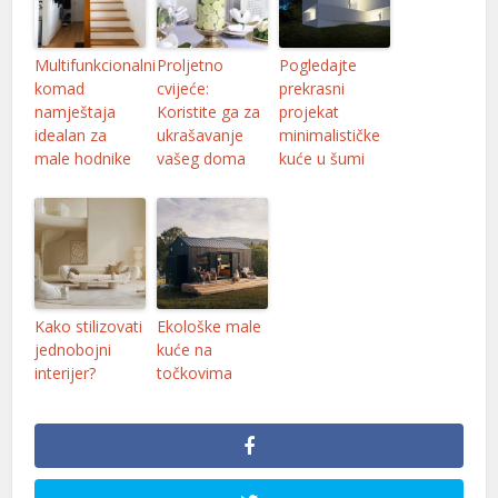
Multifunkcionalni
Proljetno
Pogledajte
komad
cvijeće:
prekrasni
namještaja
Koristite ga za
projekat
idealan za
ukrašavanje
minimalističke
male hodnike
vašeg doma
kuće u šumi
Kako stilizovati
Ekološke male
jednobojni
kuće na
interijer?
točkovima