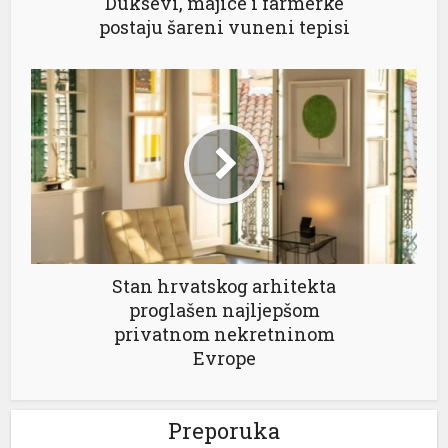
Duksevi, majice i farmerke
postaju šareni vuneni tepisi
Stan hrvatskog arhitekta
proglašen najljepšom
privatnom nekretninom
Evrope
Preporuka