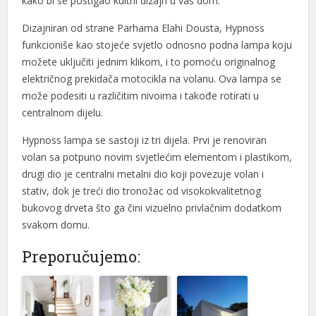
kako bi se postigao kultni dizajn u vaš dom.
Dizajniran od strane Parhama Elahi Dousta, Hypnoss
funkcioniše kao stojeće svjetlo odnosno podna lampa koju
možete uključiti jednim klikom, i to pomoću originalnog
električnog prekidača motocikla na volanu. Ova lampa se
može podesiti u različitim nivoima i takođe rotirati u
centralnom dijelu.
Hypnoss lampa se sastoji iz tri dijela. Prvi je renoviran
volan sa potpuno novim svjetlećim elementom i plastikom,
drugi dio je centralni metalni dio koji povezuje volan i
stativ, dok je treći dio tronožac od visokokvalitetnog
bukovog drveta što ga čini vizuelno privlačnim dodatkom
svakom domu.
Preporučujemo: