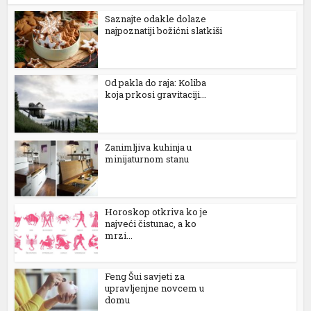
Saznajte odakle dolaze
najpoznatiji božićni slatkiši
Od pakla do raja: Koliba
koja prkosi gravitaciji...
Zanimljiva kuhinja u
minijaturnom stanu
Horoskop otkriva ko je
najveći čistunac, a ko
mrzi...
Feng Šui savjeti za
upravljenjne novcem u
domu