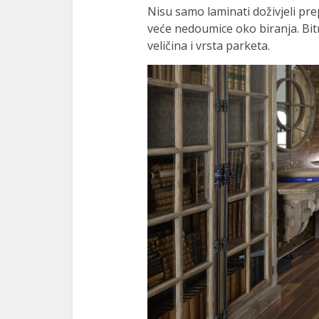
Nisu samo laminati doživjeli prep
nk panel
veće nedoumice oko biranja. Bit
veličina i vrsta parketa.
nk panel
nk panel
nk panel
nk panel
nk panel
nk panel
nk panel
nk panel
nk panel
nk panel