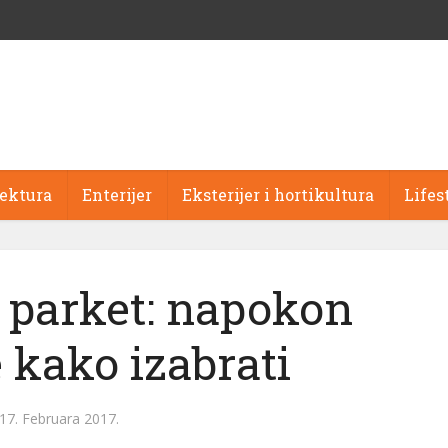
tektura
Enterijer
Eksterijer i hortikultura
Lifes
i parket: napokon
 kako izabrati
17. Februara 2017.