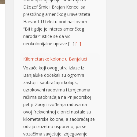
Džozef Šmic i Brajan Kenedi sa
prestižnog američkog univerziteta
Harvard. U tekstu pod naslovom
“BiH: gdje je interes američkog
naroda?” ističe se da vid
neokolonijalne uprave […]
[...]
Kilometarske kolone u Banjaluci
Vozače koji ovog jutra izlaze iz
Banjaluke dočekali su ogromni
zastoji i saobraćajni kolaps,
uzrokovani radovima i izmjenama
režima saobraćaja na Prijedorskoj
petlji. Zbog izvođenja radova na
ovoj frekventnoj dionici nastale su
kilometarske kolone, a saobraćaj se
odvija izuzetno usporeno, pa se
vozačima savjetuje izbjegavanje