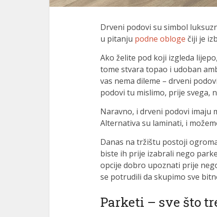
nk panel
nk panel
Drveni podovi su simbol luksuzn
u pitanju
podne obloge
čiji je i
nk panel
Ako želite pod koji izgleda lijep
nk satın al
tome stvara topao i udoban ambi
vas nema dileme – drveni podovi
nk satın al
podovi tu mislimo, prije svega, 
nk panel
Naravno, i drveni podovi imaju ma
nk panel
Alternativa su laminati, i možemo
nk panel
Danas na tržištu postoji ogroma
biste ih prije izabrali nego park
nk panel
opcije dobro upoznati prije nego
nk panel
se potrudili da skupimo sve bit
nk panel
Parketi – sve što t
nk panel