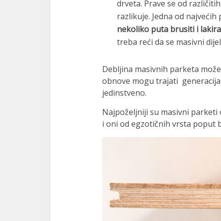
drveta. Prave se od različitih
razlikuje. Jedna od najvećih
nk
nekoliko puta brusiti i lakira
nk panel
treba reći da se masivni dijel
nk panel
Debljina masivnih parketa može 
nk panel
obnove mogu trajati generacijama
jedinstveno.
nk Panel
Najpoželjniji su masivni parketi
nk
i oni od egzotičnih vrsta poput
nk
nk
nk panel
nk panel
nk