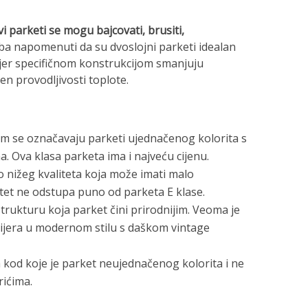
i parketi se mogu bajcovati, brusiti,
a napomenuti da su dvoslojni parketi idealan
 jer specifičnom konstrukcijom smanjuju
en provodljivosti toplote.
jom se označavaju parketi ujednačenog kolorita s
. Ova klasa parketa ima i najveću cijenu.
to nižeg kvaliteta koja može imati malo
itet ne odstupa puno od parketa E klase.
 strukturu koja parket čini prirodnijim. Veoma je
ijera u modernom stilu s daškom vintage
sa kod koje je parket neujednačenog kolorita i ne
rićima.