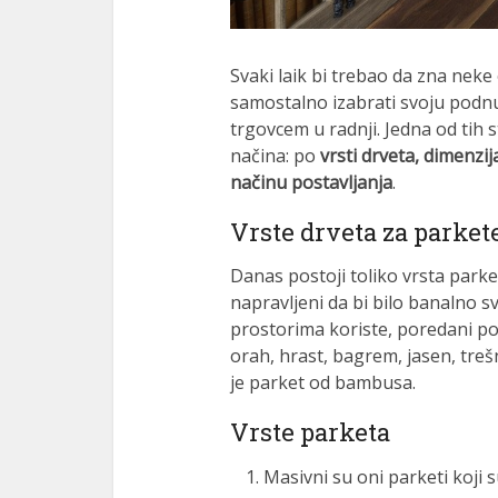
nk panel
nk panel
Svaki laik bi trebao da zna nek
nati
samostalno izabrati svoju podn
trgovcem u radnji. Jedna od tih s
nk
načina: po
vrsti drveta, dimenzij
načinu postavljanja
.
nk Panel
Vrste drveta za parket
nk
nk Panel
Danas postoji toliko vrsta parke
napravljeni da bi bilo banalno sv
 oku
prostorima koriste, poredani po k
orah, hrast, bagrem, jasen, trešn
nk Panel
je parket od bambusa.
nk Panel
Vrste parketa
nk panel
Masivni su oni parketi koji
 Oku