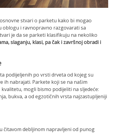
e osnovne stvari o parketu kako bi mogao
u oblogu i ravnopravno razgovarati sa
tvari je da se parketi klasifikuju na nekoliko
ama, slaganju, klasi, pa čak i završnoj obradi i
e
ta podijeljenih po vrsti drveta od kojeg su
e ih nabrajati. Parkete koji se na našim
valitetu, mogli bismo podijeliti na sljedeće:
ja, bukva, a od egzotičnih vrsta najzastupljeniji
 su čitavom debljinom napravljeni od punog