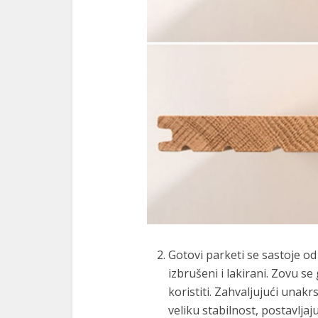
nk
acklink
nk
nk
nk satın al
nk panel
nk panel
nk panel
nk panel
Gotovi parketi se sastoje od 
nk panel
izbrušeni i lakirani. Zovu s
nk panel
koristiti. Zahvaljujući unakr
veliku stabilnost, postavljaj
nk panel