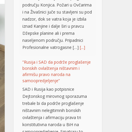
području Konjica. Požari u Ovčarima
i na Živašnici juče su stavljeni su pod
nadzor, dok se vatra koja je izbila
iznad Kanjine i dalje širi u pravcu
Džepske planine ali i prema
naseljenom području. Pripadnici
Profesionalne vatrogasne […]
[...]
”Rusija i SAD da podrže proglašenje
bonskih ovlaštenja ništavnim i
afirmišu pravo naroda na
samoopredjeljenje”
SAD i Rusija kao potpisnice
Dejtonskog mirovnog sporazuma
trebale bi da podrže proglašenje
ništavnim nelegitimnih bonskih
ovlaštenja i afirmaciju prava tri
konstitutivna naroda u BiH na
samoopredjeljenje. Smatraju to