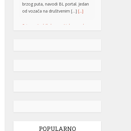
brzog puta, navodi BL portal. Jedan
od vozača na društvenim […]
[...]
Pripremite kišobrane: Nakon vrelog
dana stižu pljuskovi i grmljavina
Stanovnike Republike Srpske i Bosne
i Hercegovine danas očekuje još
jedan veoma topao ljetni dan, ali će
u poslijepodnevnim i večernjim
časovima u pojedinim krajevima
kišobrani ipak biti potrebni. Prije
podne preovladavaće pretežno
sunčano vrijeme, dok se sa
razvojem oblačnosti kasnije tokom
dana lokalno očekuju pljuskovi
praćeni grmljavinom. Duvaće slab do
umjeren vjetar sjevernog i […]
[...]
POPULARNO