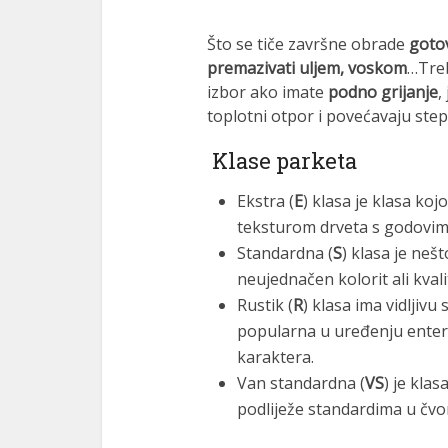
nk panel
Što se tiče završne obrade
gotov
premazivati uljem, voskom
…Treb
nk panel
izbor ako imate
podno grijanje
,
nk panel
toplotni otpor i povećavaju step
nk panel
Klase parketa
nk panel
Ekstra (
E
) klasa je klasa ko
teksturom drveta s godovima
nk
Standardna (
S
) klasa je neš
nk panel
neujednačen kolorit ali kval
Rustik (
R
) klasa ima vidljivu
nk panel
popularna u uređenju enter
nk panel
karaktera.
Van standardna (
VS
) je kla
nk panel
podliježe standardima u čvo
nk panel