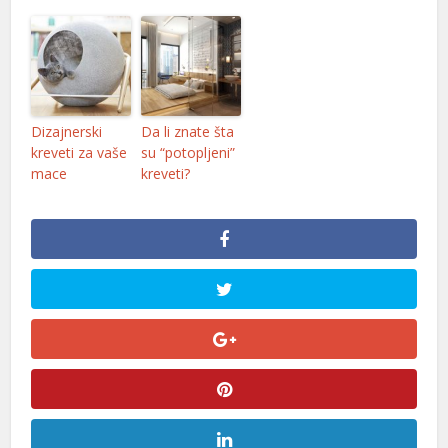
l
l
Dizajnerski
Da li znate šta
kreveti za vaše
su “potopljeni”
el
mace
kreveti?
el
el
el
l