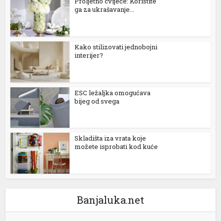
Proljetno cvijeće: Koristite
ga za ukrašavanje...
l
l
Kako stilizovati jednobojni
interijer?
l
l
ESC ležaljka omogućava
l
bijeg od svega
l
Skladišta iza vrata koje
možete isprobati kod kuće
l
l
l
Banjaluka.net
l