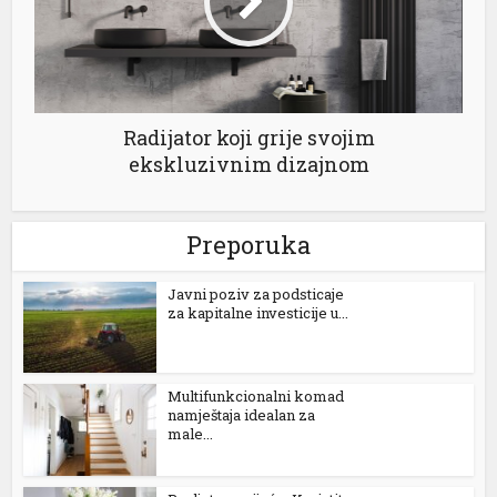
Radijator koji grije svojim
ekskluzivnim dizajnom
 al
l
Preporuka
l
Јavni poziv za podsticaje
za kapitalne investicije u...
l
l
Multifunkcionalni komad
l
namještaja idealan za
male...
l
l