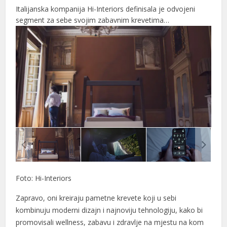
Italijanska kompanija Hi-Interiors definisala je odvojeni
l
segment za sebe svojim zabavnim krevetima…
l
l
l
l
l
l
l
l
Foto: Hi-Interiors
l
Zapravo, oni kreiraju pametne krevete koji u sebi
kombinuju moderni dizajn i najnoviju tehnologiju, kako bi
l
promovisali wellness, zabavu i zdravlje na mjestu na kom