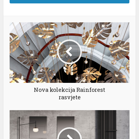
l
l
l
el
Nova kolekcija Rainforest
rasvjete
l
l