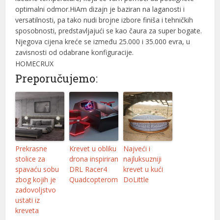
optimalni odmor.HiAm dizajn je baziran na laganosti i
l
versatilnosti, pa tako nudi brojne izbore finiša i tehničkih
sposobnosti, predstavljajući se kao čaura za super bogate.
l
Njegova cijena kreće se između 25.000 i 35.000 evra, u
zavisnosti od odabrane konfiguracije.
l
HOMECRUX
l
Preporučujemo:
l
l
l
Prekrasne
Krevet u obliku
Najveći i
l
stolice za
drona inspiriran
najluksuzniji
spavaću sobu
DRL Racer4
krevet u kući
l
zbog kojih je
Quadcopterom
DoLittle
l
zadovoljstvo
ustati iz
l
kreveta