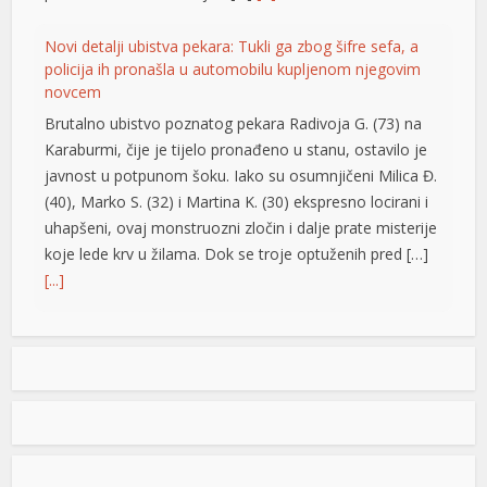
el
Novi detalji ubistva pekara: Tukli ga zbog šifre sefa, a
policija ih pronašla u automobilu kupljenom njegovim
el
novcem
el
Brutalno ubistvo poznatog pekara Radivoja G. (73) na
Karaburmi, čije je tijelo pronađeno u stanu, ostavilo je
el
javnost u potpunom šoku. Iako su osumnjičeni Milica Đ.
(40), Marko S. (32) i Martina K. (30) ekspresno locirani i
l
uhapšeni, ovaj monstruozni zločin i dalje prate misterije
at
koje lede krv u žilama. Dok se troje optuženih pred […]
[...]
rt
Vrućine ne popuštaju: Temperature do 40 stepeni,
meteorolozi poslali upozorenje za vikend
U našem regionu narednih dana pretežno sunčano,
suvo i toplo, posebno do srijede. Zatim slijedi manje
t
osvježenje, dok bi krajem sedmice ponovo bilo toplo.
l
Negde od oko 18. avgusta se polako nazire svježiji i