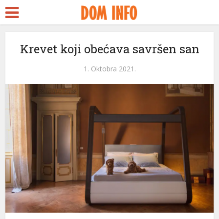
t
Krevet koji obećava savršen san
s
1. Oktobra 2021.
l
l
tleri
l