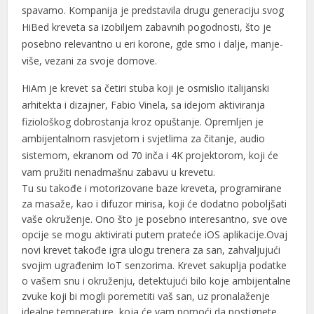
l
spavamo. Kompanija je predstavila drugu generaciju svog
HiBed kreveta sa izobiljem zabavnih pogodnosti, što je
l
posebno relevantno u eri korone, gde smo i dalje, manje-
više, vezani za svoje domove.
l
HiAm je krevet sa četiri stuba koji je osmislio italijanski
 al
arhitekta i dizajner, Fabio Vinela, sa idejom aktiviranja
 al
fiziološkog dobrostanja kroz opuštanje. Opremljen je
ambijentalnom rasvjetom i svjetlima za čitanje, audio
l
sistemom, ekranom od 70 inča i 4K projektorom, koji će
vam pružiti nenadmašnu zabavu u krevetu.
l
Tu su takođe i motorizovane baze kreveta, programirane
l
za masaže, kao i difuzor mirisa, koji će dodatno poboljšati
vaše okruženje. Ono što je posebno interesantno, sve ove
l
opcije se mogu aktivirati putem prateće iOS aplikacije.Ovaj
novi krevet takođe igra ulogu trenera za san, zahvaljujući
l
svojim ugrađenim IoT senzorima. Krevet sakuplja podatke
o vašem snu i okruženju, detektujući bilo koje ambijentalne
l
zvuke koji bi mogli poremetiti vaš san, uz pronalaženje
l
idealne temperature, koja će vam pomoći da postignete