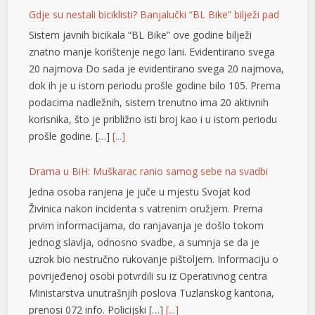
l
Gdje su nestali biciklisti? Banjalučki “BL Bike” bilježi pad
Sistem javnih bicikala “BL Bike” ove godine bilježi
l
znatno manje korištenje nego lani. Evidentirano svega
l
20 najmova Do sada je evidentirano svega 20 najmova,
dok ih je u istom periodu prošle godine bilo 105. Prema
l
podacima nadležnih, sistem trenutno ima 20 aktivnih
korisnika, što je približno isti broj kao i u istom periodu
l
prošle godine. […]
[...]
l
Drama u BiH: Muškarac ranio samog sebe na svadbi
 al
Jedna osoba ranjena je juče u mjestu Svojat kod
el
Živinica nakon incidenta s vatrenim oružjem. Prema
prvim informacijama, do ranjavanja je došlo tokom
el
jednog slavlja, odnosno svadbe, a sumnja se da je
el
uzrok bio nestručno rukovanje pištoljem. Informaciju o
povrijeđenoj osobi potvrdili su iz Operativnog centra
el
Ministarstva unutrašnjih poslova Tuzlanskog kantona,
prenosi 072 info. Policijski […]
[...]
el