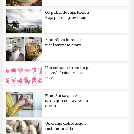
Od pakla do raja: Koliba
koja prkosi gravitaciji...
Zanimljiva kuhinja u
minijaturnom stanu
Horoskop otkriva ko je
najveći čistunac, a ko
mrzi...
Feng Šui savjeti za
upravljenjne novcem u
domu
Uskršnje dekoracije u
rustičnom stilu