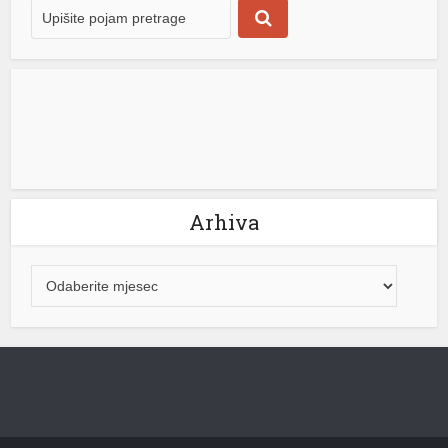
hrane bile su glavni pokretač talasa inflacije širom […]
[...]
Arhiva