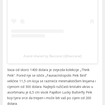
A post shared by Baccarat (@baccarat)
Vaza od skoro 1400 dolara je zvijezda kolekcije „Think
Pink“. Pored nje se ističe „Faunacristopolis Pink Bird“
veličine 11,5 cm koja se razmeće minimalističkim linijama i
cijenom od 300 dolara. Najlepši ružičasti kristalni ukras u
asortimanu je 6,5 cm visok Papillon Lucky Butterfly Pink
koji tjera srce da treperi i može biti vaš po cijeni od 200
dolara.