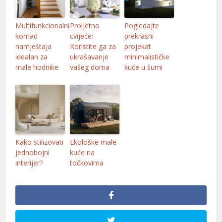
Multifunkcionalni
Proljetno
Pogledajte
komad
cvijeće:
prekrasni
namještaja
Koristite ga za
projekat
idealan za
ukrašavanje
minimalističke
male hodnike
vašeg doma
kuće u šumi
Kako stilizovati
Ekološke male
jednobojni
kuće na
interijer?
točkovima