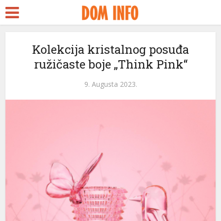
Kolekcija kristalnog posuđa
ružičaste boje „Think Pink“
9. Augusta 2023.
i