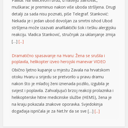
Paliluli. Na Milićevom brdu, u naselju Šainovac,
muškarac je preminuo nakon više uboda stršljena. Drugi
detalji za sada nisu poznati, piše Telegraf. Stanković:
Nekada je i jedan ubod dovoljan za smrtni ishod Ubod
 shortener
stršljena može izazvati anafilaktički šok i tešku alergijsku
reakciju. Vladica Stanković, stručnjak za uklanjanje zmija
[…]
[...]
Dramatično spasavanje na Hvaru: Žena se srušila i
poplavila, helikopter izveo herojski manevar VIDEO
Obično ljetno kupanje u mjestu Zavala na hrvatskom
otoku Hvaru u srijedu se pretvorilo u pravu dramu
nakon što je mlađoj ženi iznenada pozlilo, izgubila je
svijest i poplavila. Zahvaljujući brzoj reakciji prolaznika i
helikopterske hitne medicinske službe (HEMS), žena je
na kraju pokazala znakove oporavka. Svjedokinja
događaja ispričala je za Net.hr da se sve […]
[...]
Vučić: Ljudi razumiju koliko je neko uspješan i dobar ako