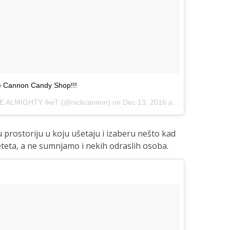
he Cannon Candy Shop!!!
E ALMIGHTY IkeT (@nickcannon) on
Dec 13, 2016 at 9:48pm PST
ju prostoriju u koju ušetaju i izaberu nešto kad
eteta, a ne sumnjamo i nekih odraslih osoba.