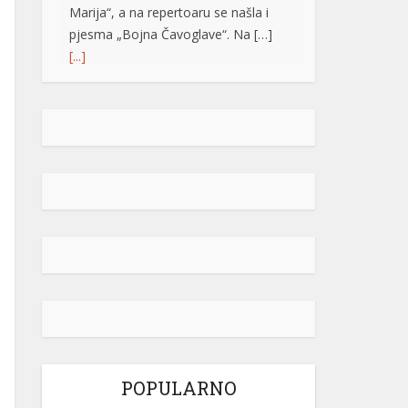
Marija“, a na repertoaru se našla i
pjesma „Bojna Čavoglave“. Na […]
[...]
Gužve na granicama BiH: Duge
kolone na više prelaza, evo gdje se
najduže čeka
Saobraćaj se na većini puteva u
Republici Srpskoj i Federaciji BiH
odvija redovno, a na graničnim
prelazima pojačan je intenzitet
saobraćaja. Duge su kolone vozila u
oba smjera na prelazima Zupci i
Novi Grad, a na izlazu iz zemlje,
duge su kolone putničkih vozila na
graničnim prelazima Izačić, Velika
Kladuša, Gradiška /Gornji Varoš/,
Gradina, Hum […]
[...]
POPULARNO