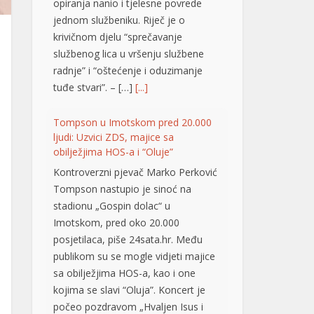
opiranja nanio i tjelesne povrede
jednom službeniku. Riječ je o
krivičnom djelu “sprečavanje
službenog lica u vršenju službene
radnje” i “oštećenje i oduzimanje
tuđe stvari”. – […]
[...]
Tompson u Imotskom pred 20.000
ljudi: Uzvici ZDS, majice sa
obilježjima HOS-a i “Oluje”
Kontroverzni pjevač Marko Perković
Tompson nastupio je sinoć na
stadionu „Gospin dolac“ u
Imotskom, pred oko 20.000
posjetilaca, piše 24sata.hr. Među
publikom su se mogle vidjeti majice
sa obilježjima HOS-a, kao i one
kojima se slavi “Oluja”. Koncert je
počeo pozdravom „Hvaljen Isus i