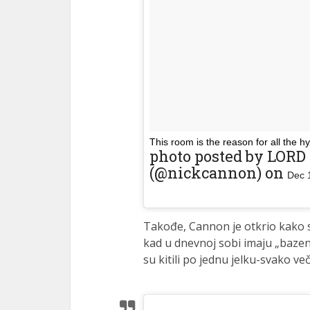
This room is the reason for all the hy
photo posted by LOR
(@nickcannon) on
Dec 
Takođe, Cannon je otkrio kako se
kad u dnevnoj sobi imaju „bazen“
su kitili po jednu jelku-svako ve