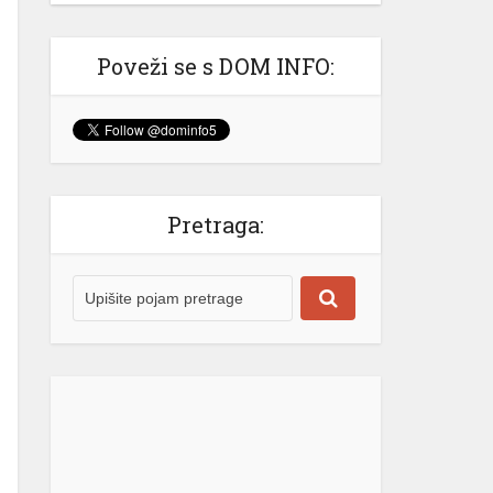
Izašao na scenu: Novak Đoković
zapjevao sa Vladom Georgievom u
Herceg Novom (VIDEO)
Poveži se s DOM INFO:
Srpski teniser Novak Đoković ne
prestaje da oduševljava region!
Najbolji svih vremena je odlučio
ovog ljeta da se odmori u Crnoj
Gori, a svakodnevno stižu snimci koji
nas uvjeravaju da on “nije sa ove
Pretraga:
planete” i da se definitivno izdvaja iz
velike mase poznatih sportista i
ličnosti. @krivokapic00♬ original
sound – Luka Krivokapic Gotovo
niko […]
[...]