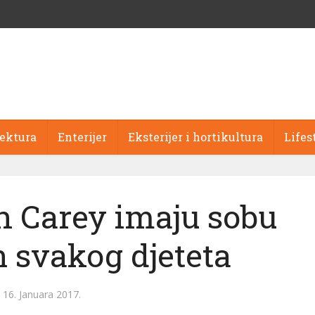
tektura
Enterijer
Eksterijer i hortikultura
Lifes
h Carey imaju sobu
n svakog djeteta
16. Januara 2017.