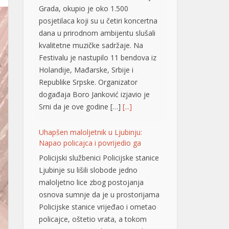
Grada, okupio je oko 1.500
posjetilaca koji su u četiri koncertna
dana u prirodnom ambijentu slušali
kvalitetne muzičke sadržaje. Na
Festivalu je nastupilo 11 bendova iz
Holandije, Mađarske, Srbije i
Republike Srpske. Organizator
događaja Boro Јanković izjavio je
Srni da je ove godine […]
[...]
Uhapšen maloljetnik u Ljubinju:
Napao policajca i povrijedio ga
Policijski službenici Policijske stanice
Ljubinje su lišili slobode jedno
maloljetno lice zbog postojanja
osnova sumnje da je u prostorijama
Policijske stanice vrijeđao i ometao
policajce, oštetio vrata, a tokom