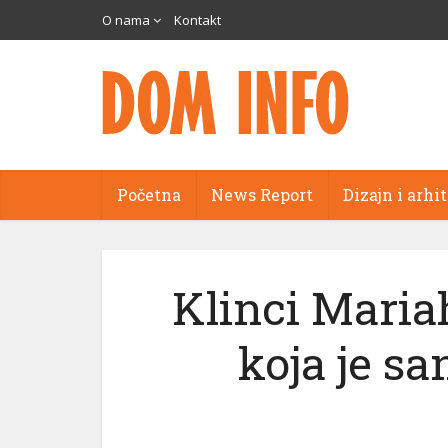
O nama
Kontakt
Početna
News Report
Dizajn i arhi
Klinci Maria
koja je sa