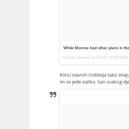
While Monroe had other plans in t
A photo posted by LORD NCREDIBL
Klinci slavnih roditelja tako ima
im se jede slatko. San svakog dj