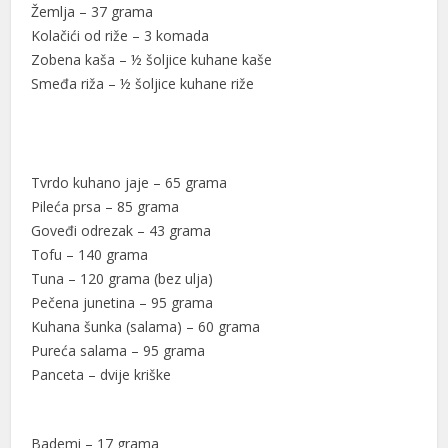
Žemlja – 37 grama
Kolačići od riže – 3 komada
Zobena kaša – ½ šoljice kuhane kaše
Smeđa riža – ½ šoljice kuhane riže
Tvrdo kuhano jaje – 65 grama
Pileća prsa – 85 grama
Goveđi odrezak – 43 grama
Tofu – 140 grama
Tuna – 120 grama (bez ulja)
Pečena junetina – 95 grama
Kuhana šunka (salama) – 60 grama
Pureća salama – 95 grama
Panceta – dvije kriške
Bademi – 17 grama