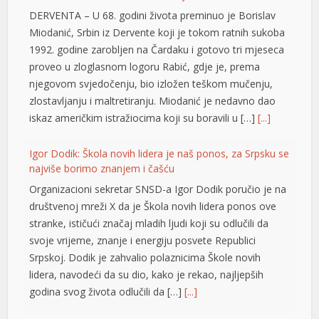
DERVENTA – U 68. godini života preminuo je Borislav
Miodanić, Srbin iz Dervente koji je tokom ratnih sukoba
 shortener
1992. godine zarobljen na Čardaku i gotovo tri mjeseca
proveo u zloglasnom logoru Rabić, gdje je, prema
njegovom svjedočenju, bio izložen teškom mučenju,
zlostavljanju i maltretiranju. Miodanić je nedavno dao
iskaz američkim istražiocima koji su boravili u […]
[...]
Igor Dodik: Škola novih lidera je naš ponos, za Srpsku se
najviše borimo znanjem i čašću
Organizacioni sekretar SNSD-a Igor Dodik poručio je na
društvenoj mreži X da je Škola novih lidera ponos ove
stranke, ističući značaj mladih ljudi koji su odlučili da
svoje vrijeme, znanje i energiju posvete Republici
Srpskoj. Dodik je zahvalio polaznicima Škole novih
lidera, navodeći da su dio, kako je rekao, najljepših
godina svog života odlučili da […]
[...]