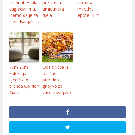
mandat: Hvala
pretvara u
konkursa
sugrađanima,
umjetnička
“Prirodne
idemo dalje za
djela
ljepote BiH”
našu Banjaluku
Yum Yum
Opalo lišće je
kolekcija
odlično
sjedišta od
prirodno
brenda Opinion
gnojivo za
Ciatti
vaše travnjake