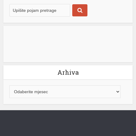
žitarica i stoke iz australijske države Viktorija. Tokom
narednih 16 godina svakodnevno je prelazio […]
[...]
Arhiva