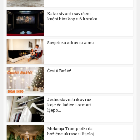
Kako stvoriti savršeni
kućni bioskop u 6 koraka
Savjeti za zdraviju zimu
Čestit Božić!
Jednostavni trikovi uz
koje će ladice i ormari
lijepo...
Melanija Tramp otkrila
božićne ukrase u Bijeloj...