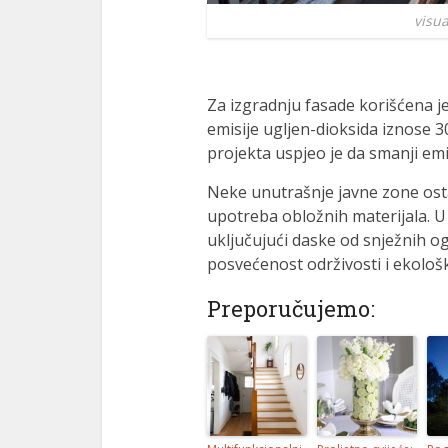
visu
Za izgradnju fasade korišćena j
emisije ugljen-dioksida iznose
projekta uspjeo je da smanji emi
Neke unutrašnje javne zone osta
upotreba obložnih materijala. U 
uključujući daske od snježnih o
posvećenost održivosti i ekološko
Preporučujemo: