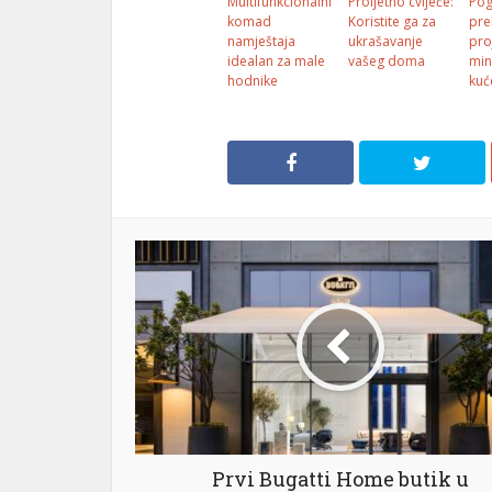
Multifunkcionalni
Proljetno cvijeće:
Pog
komad
Koristite ga za
pre
namještaja
ukrašavanje
pro
idealan za male
vašeg doma
min
hodnike
kuć
Prvi Bugatti Home butik u