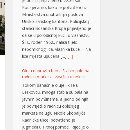
je policiji prijavljeno u 22:30 sati.
Podsjećamo, kako je potvrđeno iz
Ministarstva unutrašnjih poslova
Unsko-sanskog kantona, Policijskoj
stanici Bosanska Krupa prijavljeno je
da se u porodičnoj kući, u vlasništvu
Š.H., rođen 1962., nalazi tijelo
nepomičnog lica, vlasnika kuće. – Na
lice mjesta upućena […]
[...]
Oluja napravila haos: Stablo palo na
radnicu marketa, završila u bolnici
Tokom današnje oluje i kiše u
Leskovcu, mnoga stabla su pala na
javnim površinama, a jedno od njih
je povrijedilo radnicu obližnjeg
marketa na uglu Nikole Skobaljića i
Radničke ulice, potvrđeno je
Jugmedii u Hitnoj pomoći. Riječ je o