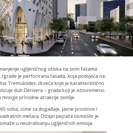
smanjenje ugljeničnog otiska na svim fazama
ka zgrade je perforirana fasada, koja podsjeća na
us Tremuloides, drveća koje je karakteristično
lizuje duh Denvera – grada koji je istovremeno
 mnoge prirodne atrakcije zemlje.
65 soba, zone za događaje, javne prostore i
vadratnih metara. Dizajn pejzaža osmislilo je
omaže u neutralisanju ugljeničnih emisija.