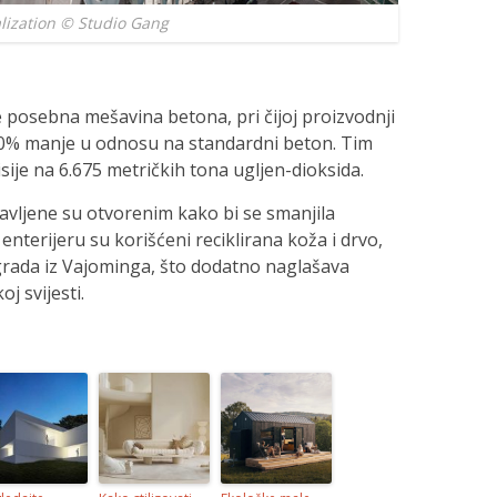
alization © Studio Gang
e posebna mešavina betona, pri čijoj proizvodnji
 30% manje u odnosu na standardni beton. Tim
sije na 6.675 metričkih tona ugljen-dioksida.
vljene su otvorenim kako bi se smanjila
enterijeru su korišćeni reciklirana koža i drvo,
grada iz Vajominga, što dodatno naglašava
j svijesti.