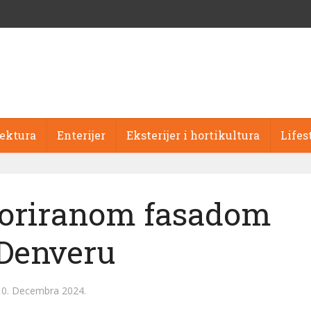
tektura
Enterijer
Eksterijer i hortikultura
Lifes
rforiranom fasadom
Denveru
10. Decembra 2024.