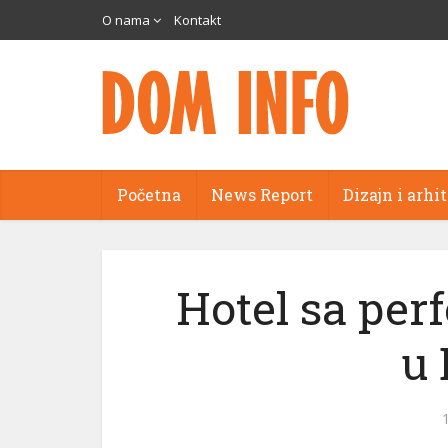
O nama
Kontakt
Početna
News Report
Dizajn i arhi
Hotel sa pe
u 