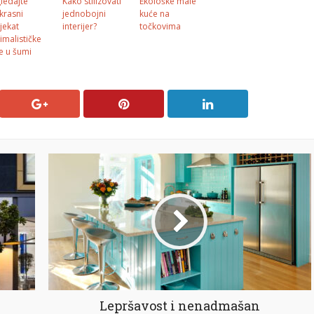
ledajte
Kako stilizovati
Ekološke male
krasni
jednobojni
kuće na
jekat
interijer?
točkovima
imalističke
e u šumi
Lepršavost i nenadmašan