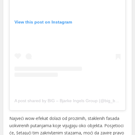
View this post on Instagram
A post shared by BIG – Bjarke Ingels Group (@big_builds)
Najveći wow-efekat dolazi od prozirnih, staklenih fasada
uokvirenih putanjama koje vijugaju oko objekta. Posjetioci
će, šetajući tim zakrivljenim stazama, moći da zavire pravo