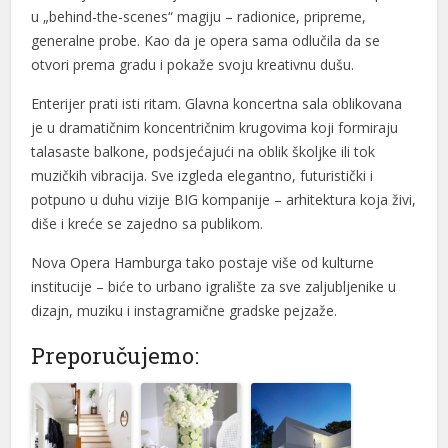
u „behind-the-scenes“ magiju – radionice, pripreme,
generalne probe. Kao da je opera sama odlučila da se
otvori prema gradu i pokaže svoju kreativnu dušu.
Enterijer prati isti ritam. Glavna koncertna sala oblikovana
je u dramatičnim koncentričnim krugovima koji formiraju
talasaste balkone, podsjećajući na oblik školjke ili tok
muzičkih vibracija. Sve izgleda elegantno, futuristički i
potpuno u duhu vizije BIG kompanije – arhitektura koja živi,
diše i kreće se zajedno sa publikom.
Nova Opera Hamburga tako postaje više od kulturne
institucije – biće to urbano igralište za sve zaljubljenike u
dizajn, muziku i instagramične gradske pejzaže.
Preporučujemo: