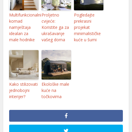
Multifunkcionalni
Proljetno
Pogledajte
komad
cvijeće:
prekrasni
namještaja
Koristite ga za
projekat
idealan za
ukrašavanje
minimalističke
male hodnike
vašeg doma
kuće u šumi
Kako stilizovati
Ekološke male
jednobojni
kuće na
interijer?
točkovima