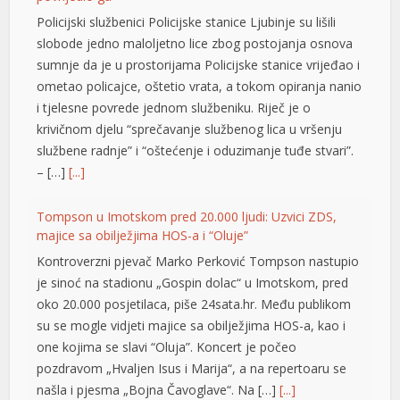
Policijski službenici Policijske stanice Ljubinje su lišili
slobode jedno maloljetno lice zbog postojanja osnova
sumnje da je u prostorijama Policijske stanice vrijeđao i
ometao policajce, oštetio vrata, a tokom opiranja nanio
i tjelesne povrede jednom službeniku. Riječ je o
krivičnom djelu “sprečavanje službenog lica u vršenju
službene radnje” i “oštećenje i oduzimanje tuđe stvari”.
– […]
[...]
Tompson u Imotskom pred 20.000 ljudi: Uzvici ZDS,
majice sa obilježjima HOS-a i “Oluje”
Kontroverzni pjevač Marko Perković Tompson nastupio
je sinoć na stadionu „Gospin dolac“ u Imotskom, pred
oko 20.000 posjetilaca, piše 24sata.hr. Među publikom
su se mogle vidjeti majice sa obilježjima HOS-a, kao i
one kojima se slavi “Oluja”. Koncert je počeo
pozdravom „Hvaljen Isus i Marija“, a na repertoaru se
 shortener
našla i pjesma „Bojna Čavoglave“. Na […]
[...]