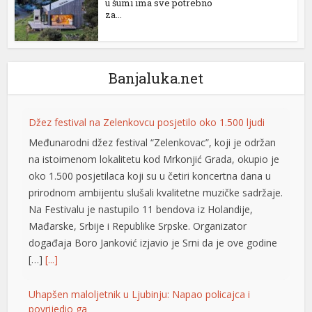
u šumi ima sve potrebno
za...
Banjaluka.net
Džez festival na Zelenkovcu posjetilo oko 1.500 ljudi
Međunarodni džez festival “Zelenkovac”, koji je održan
na istoimenom lokalitetu kod Mrkonjić Grada, okupio je
oko 1.500 posjetilaca koji su u četiri koncertna dana u
prirodnom ambijentu slušali kvalitetne muzičke sadržaje.
Na Festivalu je nastupilo 11 bendova iz Holandije,
Mađarske, Srbije i Republike Srpske. Organizator
događaja Boro Јanković izjavio je Srni da je ove godine
[…]
[...]
Uhapšen maloljetnik u Ljubinju: Napao policajca i
povrijedio ga