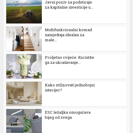
Јavni poziv za podsticaje
nk panel
za kapitalne investicije u...
nk giriş
et
Multifunkcionalni komad
namještaja idealan za
et
male...
et
Proljetno cvijeće: Koristite
ga za ukrašavanje...
et
a Escort
Kako stilizovati jednobojni
fşa İzle
interijer?
 20 mg fiyat
et
ESC ležaljka omogućava
bijeg od svega
öy escort
me bonusu