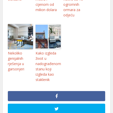
cijenom od
ogromnih
nk panel
milion dolara
ormara za
odjeću
nk panel
nk panel
nk panel
nk panel
Nekoliko
Kako izgleda
nk
genijalnih
život u
rješenja u
nadograđenom
nk panel
garsonjeri
stanu koji
izgleda kao
nk panel
staklenik
nk panel
nk panel
nk panel