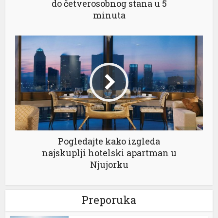
do četverosobnog stana u 5
minuta
nk Panel
nk Panel
nk Panel
nk Panel
nk panel
n Avukat
pe Escort
Pogledajte kako izgleda
najskuplji hotelski apartman u
Njujorku
ino
a Escort
Preporuka
nk panel