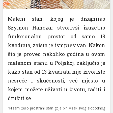
nk panel
nk panel
Maleni stan, kojeg je dizajnirao
Szymon Hanczar stvorivši izuzetno
nk panel
funkcionalan prostor od samo 13
nk panel
kvadrata, zaista je ismpresivan. Nakon
nk panel
što je proveo nekoliko godina u ovom
nk panel
malenom stanu u Poljskoj, zaključio je
nk panel
kako stan od 13 kvadrata nije izvorište
nk panel
nesreće i skučenosti, već mjesto u
nk panel
kojem možete uživati u životu, raditi i
nk panel
družiti se.
nk panel
“Nisam želio prostrani stan gdje bih višak svog slobodnog