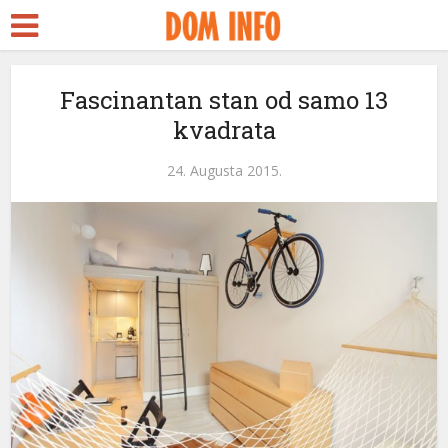
a Escort
Seks
Fascinantan stan od samo 13
kvadrata
streams
nk panel
24. Augusta 2015.
nk panel
nk paketleri
nk
nk
nk
nk
nk panel