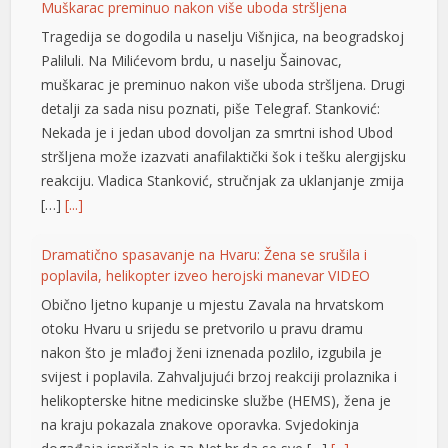
Muškarac preminuo nakon više uboda stršljena
m giris
Tragedija se dogodila u naselju Višnjica, na beogradskoj
rk
Paliluli. Na Milićevom brdu, u naselju Šainovac,
muškarac je preminuo nakon više uboda stršljena. Drugi
money link shortener
detalji za sada nisu poznati, piše Telegraf. Stanković:
Nekada je i jedan ubod dovoljan za smrtni ishod Ubod
stršljena može izazvati anafilaktički šok i tešku alergijsku
et
reakciju. Vladica Stanković, stručnjak za uklanjanje zmija
[…]
[...]
et
Dramatično spasavanje na Hvaru: Žena se srušila i
poplavila, helikopter izveo herojski manevar VIDEO
no giriş
Obično ljetno kupanje u mjestu Zavala na hrvatskom
otoku Hvaru u srijedu se pretvorilo u pravu dramu
asino
nakon što je mlađoj ženi iznenada pozlilo, izgubila je
pashabet
svijest i poplavila. Zahvaljujući brzoj reakciji prolaznika i
helikopterske hitne medicinske službe (HEMS), žena je
t
na kraju pokazala znakove oporavka. Svjedokinja
ino