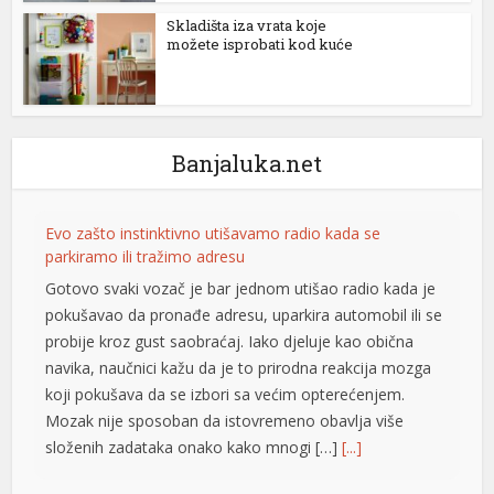
Skladišta iza vrata koje
me bonusu
možete isprobati kod kuće
me bonusu
me bonusu
Banjaluka.net
anbet
anbet
Evo zašto instinktivno utišavamo radio kada se
o
parkiramo ili tražimo adresu
Gotovo svaki vozač je bar jednom utišao radio kada je
his
pokušavao da pronađe adresu, uparkira automobil ili se
probije kroz gust saobraćaj. Iako djeluje kao obična
his
navika, naučnici kažu da je to prirodna reakcija mozga
abet
koji pokušava da se izbori sa većim opterećenjem.
Mozak nije sposoban da istovremeno obavlja više
abet
složenih zadataka onako kako mnogi […]
[...]
m giris