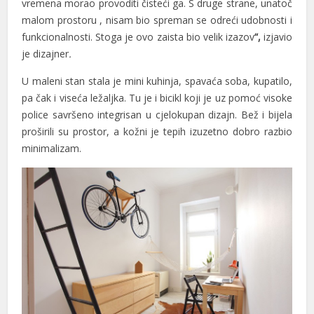
vremena morao provoditi čisteći ga. S druge strane, unatoč
nk panel
malom prostoru , nisam bio spreman se odreći udobnosti i
nk panel
funkcionalnosti. Stoga je ovo zaista bio velik izazov
“,
izjavio
je dizajner
.
nk panel
U maleni stan stala je mini kuhinja, spavaća soba, kupatilo,
nk satın al
pa čak i viseća ležaljka. Tu je i bicikl koji je uz pomoć visoke
police savršeno integrisan u cjelokupan dizajn. Bež i bijela
nk satın al
proširili su prostor, a kožni je tepih izuzetno dobro razbio
nk panel
minimalizam.
nk panel
nk panel
nk panel
nk panel
nk panel
nk panel