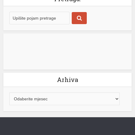
aprilu 2010. godine kupio Geri Driskol, agent za promet
žitarica i stoke iz australijske države Viktorija. Tokom
narednih 16 godina svakodnevno je prelazio […]
[...]
Arhiva