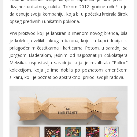
dizajner unikatnog nakita. Tokom 2012. godine odlučila je
da osnuje svoju kompaniju, koja bi u početku kreirala širok
opseg predivnih i unikatnih poklona.
Prvi proizvod koji je lansiran s imenom novog brenda, bila
je kolekcija velikih okruglih balona, koje su kupci dobijali s
prilagođenim čestitkama i karticama. Potom, u saradnji sa
Jorgeom Lladeralom, jednim od najpoznatijih čokolatijera
Meksika, uspostavlja saradnju koja je rezultirala “Polloc”
kolekcijom, koja je ime dobila po poznatom američkom
slikaru, koji je poznat po apstraktnoj prirodi svojih radova.