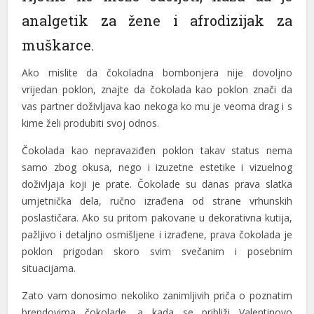
analgetik za žene i afrodizijak za
muškarce.
Ako mislite da čokoladna bombonjera nije dovoljno
vrijedan poklon, znajte da čokolada kao poklon znači da
vas partner doživljava kao nekoga ko mu je veoma drag i s
kime želi produbiti svoj odnos.
Čokolada kao nepravaziđen poklon takav status nema
samo zbog okusa, nego i izuzetne estetike i vizuelnog
doživljaja koji je prate. Čokolade su danas prava slatka
umjetnička dela, ručno izrađena od strane vrhunskih
poslastičara. Ako su pritom pakovane u dekorativna kutija,
pažljivo i detaljno osmišljene i izrađene, prava čokolada je
poklon prigodan skoro svim svečanim i posebnim
situacijama.
Zato vam donosimo nekoliko zanimljivih priča o poznatim
brendovima čokolade, a kada se približi Valentinovo