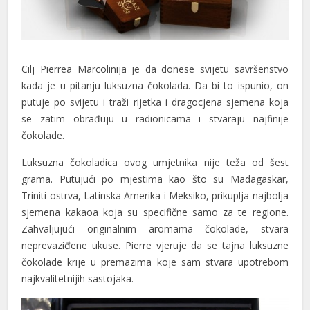
Cilj Pierrea Marcolinija je da donese svijetu savršenstvo
kada je u pitanju luksuzna čokolada. Da bi to ispunio, on
putuje po svijetu i traži rijetka i dragocjena sjemena koja
se zatim obrađuju u radionicama i stvaraju najfinije
čokolade.
Luksuzna čokoladica ovog umjetnika nije teža od šest
grama. Putujući po mjestima kao što su Madagaskar,
Triniti ostrva, Latinska Amerika i Meksiko, prikuplja najbolja
sjemena kakaoa koja su specifične samo za te regione.
Zahvaljujući originalnim aromama čokolade, stvara
neprevaziđene ukuse. Pierre vjeruje da se tajna luksuzne
čokolade krije u premazima koje sam stvara upotrebom
najkvalitetnijih sastojaka.