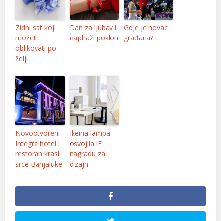
Zidni sat koji
Dan za ljubav i
Gdje je novac
možete
najdraži poklon
građana?
oblikovati po
želji
Novootvoreni
Ikeina lampa
Integra hotel i
osvojila iF
restoran krasi
nagradu za
srce Banjaluke
dizajn
er