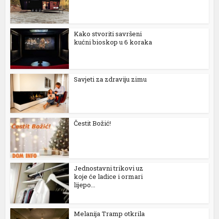
Kako stvoriti savršeni
kućni bioskop u 6 koraka
Savjeti za zdraviju zimu
Čestit Božić!
Jednostavni trikovi uz
koje će ladice i ormari
lijepo...
Melanija Tramp otkrila