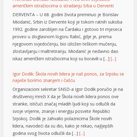
američkim istražiocima o stradanju Srba u Derventi
DERVENTA – U 68. godini života preminuo je Borislav
Miodanić, Srbin iz Dervente koji je tokom ratnih sukoba
1992. godine zarobljen na Čardaku i gotovo tri mjeseca
proveo u zloglasnom logoru Rabić, gdje je, prema
njegovom svjedočenju, bio izložen teškom mučenju,
zlostavljanju i maltretiranju. Miodanić je nedavno dao
iskaz američkim istražiocima koji su boravili u […]
[...]
Igor Dodik: Škola novih lidera je naš ponos, za Srpsku se
najviše borimo znanjem i čašću
Organizacioni sekretar SNSD-a Igor Dodik poručio je na
društvenoj mreži X da je Škola novih lidera ponos ove
stranke, ističući značaj mladih ljudi koji su odlučili da
svoje vrijeme, znanje i energiju posvete Republici
Srpskoj. Dodik je zahvalio polaznicima Škole novih
lidera, navodeći da su dio, kako je rekao, najljepših
godina svog života odlučili da […]
[...]