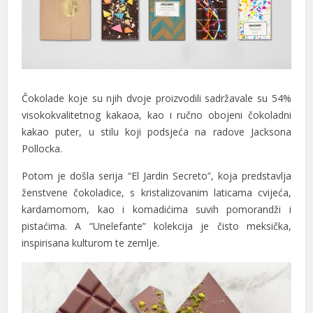
Čokolade koje su njih dvoje proizvodili sadržavale su 54%
visokokvalitetnog kakaoa, kao i ručno obojeni čokoladni
kakao puter, u stilu koji podsjeća na radove Jacksona
Pollocka.
Potom je došla serija “El Jardin Secreto”, koja predstavlja
ženstvene čokoladice, s kristalizovanim laticama cvijeća,
kardamomom, kao i komadićima suvih pomorandži i
pistaćima. A “Unelefante” kolekcija je čisto meksička,
inspirisana kulturom te zemlje.