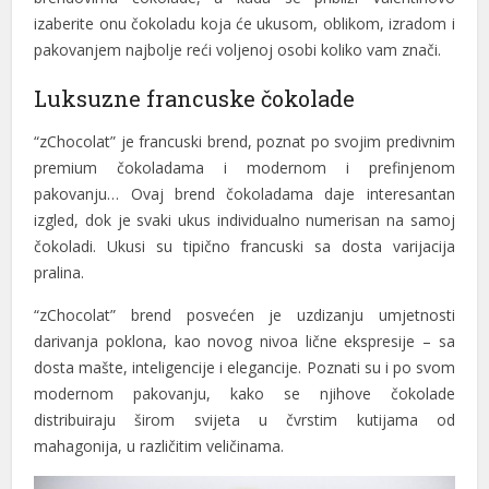
izaberite onu čokoladu koja će ukusom, oblikom, izradom i
pakovanjem najbolje reći voljenoj osobi koliko vam znači.
Luksuzne francuske čokolade
“zChocolat” je francuski brend, poznat po svojim predivnim
premium čokoladama i modernom i prefinjenom
pakovanju… Ovaj brend čokoladama daje interesantan
izgled, dok je svaki ukus individualno numerisan na samoj
čokoladi. Ukusi su tipično francuski sa dosta varijacija
pralina.
“zChocolat” brend posvećen je uzdizanju umjetnosti
darivanja poklona, kao novog nivoa lične ekspresije – sa
dosta mašte, inteligencije i elegancije. Poznati su i po svom
modernom pakovanju, kako se njihove čokolade
distribuiraju širom svijeta u čvrstim kutijama od
mahagonija, u različitim veličinama.