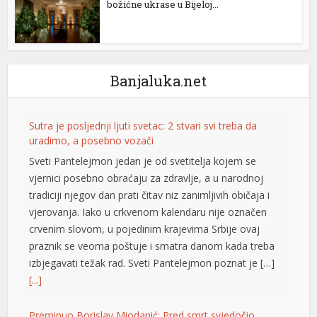
božićne ukrase u Bijeloj...
Banjaluka.net
Sutra je posljednji ljuti svetac: 2 stvari svi treba da
uradimo, a posebno vozači
Sveti Pantelejmon jedan je od svetitelja kojem se
vjernici posebno obraćaju za zdravlje, a u narodnoj
tradiciji njegov dan prati čitav niz zanimljivih običaja i
vjerovanja. Iako u crkvenom kalendaru nije označen
crvenim slovom, u pojedinim krajevima Srbije ovaj
praznik se veoma poštuje i smatra danom kada treba
izbjegavati težak rad. Sveti Pantelejmon poznat je […]
[...]
Preminuo Borislav Miodanić: Pred smrt svjedočio