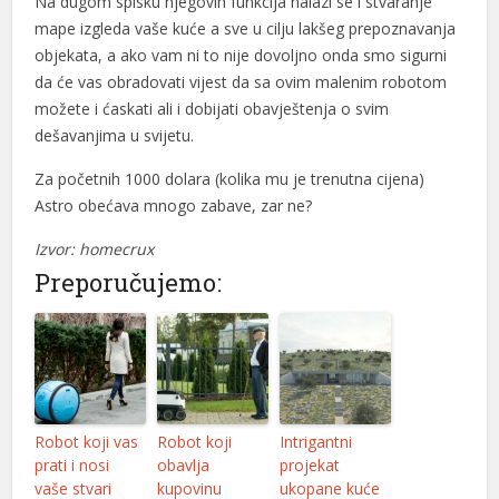
Na dugom spisku njegovih funkcija nalazi se i stvaranje
mape izgleda vaše kuće a sve u cilju lakšeg prepoznavanja
l
objekata, a ako vam ni to nije dovoljno onda smo sigurni
l
da će vas obradovati vijest da sa ovim malenim robotom
možete i ćaskati ali i dobijati obavještenja o svim
l
dešavanjima u svijetu.
l
Za početnih 1000 dolara (kolika mu je trenutna cijena)
Astro obećava mnogo zabave, zar ne?
l
Izvor: homecrux
l
Preporučujemo:
l
l
l
l
Robot koji vas
Robot koji
Intrigantni
prati i nosi
obavlja
projekat
l
vaše stvari
kupovinu
ukopane kuće