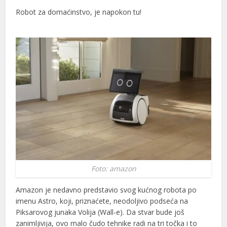
Robot za domaćinstvo, je napokon tu!
l
l
l
l
l
l
l
l
Foto: amazon
l
Amazon je nedavno predstavio svog kućnog robota po
l
imenu Astro, koji, priznaćete, neodoljivo podseća na
Piksarovog junaka Volija (Wall-e). Da stvar bude još
l
zanimljivija, ovo malo čudo tehnike radi na tri točka i to