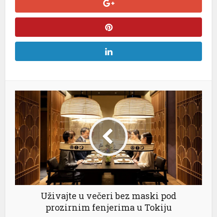
l
l
l
l
l
l
Uživajte u večeri bez maski pod
prozirnim fenjerima u Tokiju