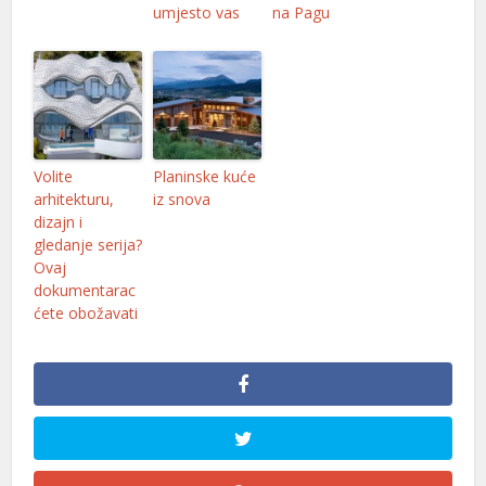
umjesto vas
na Pagu
l
l
Volite
Planinske kuće
l
arhitekturu,
iz snova
dizajn i
gledanje serija?
Ovaj
l
dokumentarac
ćete obožavati
l
l
l