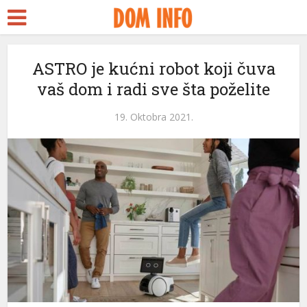
ASTRO je kućni robot koji čuva
vaš dom i radi sve šta poželite
l
19. Oktobra 2021.
l
leri
l