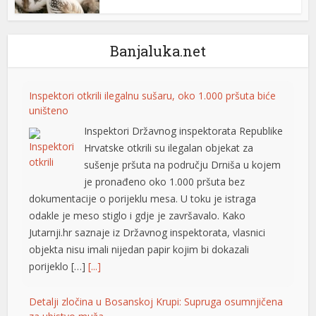
l
l
Banjaluka.net
l
l
Inspektori otkrili ilegalnu sušaru, oko 1.000 pršuta biće
uništeno
l
Inspektori Državnog inspektorata Republike
Hrvatske otkrili su ilegalan objekat za
l
sušenje pršuta na području Drniša u kojem
al
je pronađeno oko 1.000 pršuta bez
dokumentacije o porijeklu mesa. U toku je istraga
l
odakle je meso stiglo i gdje je završavalo. Kako
l
Jutarnji.hr saznaje iz Državnog inspektorata, vlasnici
objekta nisu imali nijedan papir kojim bi dokazali
l
porijeklo […]
[...]
l
Detalji zločina u Bosanskoj Krupi: Supruga osumnjičena
l