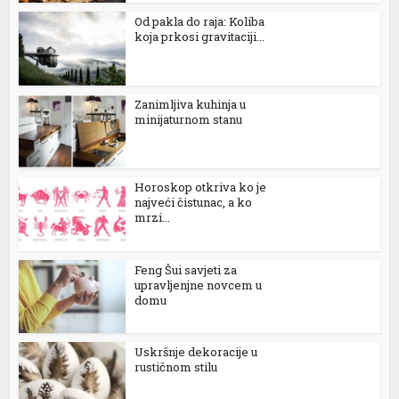
Od pakla do raja: Koliba
l
koja prkosi gravitaciji...
l
l
Zanimljiva kuhinja u
minijaturnom stanu
l
l
Horoskop otkriva ko je
najveći čistunac, a ko
mrzi...
l
Feng Šui savjeti za
l
upravljenjne novcem u
domu
l
l
Uskršnje dekoracije u
rustičnom stilu
l