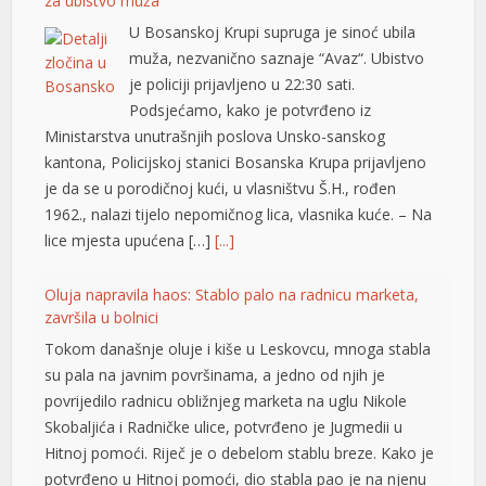
za ubistvo muža
U Bosanskoj Krupi supruga je sinoć ubila
l
muža, nezvanično saznaje “Avaz“. Ubistvo
l
je policiji prijavljeno u 22:30 sati.
Podsjećamo, kako je potvrđeno iz
l
Ministarstva unutrašnjih poslova Unsko-sanskog
kantona, Policijskoj stanici Bosanska Krupa prijavljeno
l
je da se u porodičnoj kući, u vlasništvu Š.H., rođen
l
1962., nalazi tijelo nepomičnog lica, vlasnika kuće. – Na
lice mjesta upućena […]
[...]
at
t
Oluja napravila haos: Stablo palo na radnicu marketa,
završila u bolnici
Tokom današnje oluje i kiše u Leskovcu, mnoga stabla
su pala na javnim površinama, a jedno od njih je
povrijedilo radnicu obližnjeg marketa na uglu Nikole
Skobaljića i Radničke ulice, potvrđeno je Jugmedii u
Hitnoj pomoći. Riječ je o debelom stablu breze. Kako je
l
potvrđeno u Hitnoj pomoći, dio stabla pao je na njenu