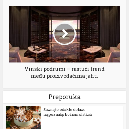
al
l
Vinski podrumi – rastući trend
l
među proizvođačima jahti
l
l
Preporuka
l
Saznajte odakle dolaze
najpoznatiji božićni slatkiši
l
l