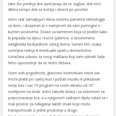
l
tako što prednja dva sprečavaju da se zaglavi, dok treći
diktira tempo dok se kotrlja i okreće po površini.
l
Astro radi zahvaljujući Alexa sistemu pametne tehnologije
l
za dom, i dizajniran je s namjerom da vam pomogne u
kućnim poslovima. Dolazi sa kamerom koja se podiže kako
al
bi pripazila na djecu i kućne ljubimce, a istovremeno
al
nadgledala bezbjednost vašeg doma. Samim tim, svaka
sumnjiva radnja ili eventualni upad u domaćinstvo
l
označava uzbunu za ovog mališana koji vam odmah šalje
hitno upozorenje da se nešto dešava.
l
Osim ovih pogodnosti, glasovno kontrolisani robot vas
l
može pratiti po cijeloj kući i puštati muziku ili prikazivati
l
serije kao i sav TV program na svom ekranu od 10”
osetljivom na dodir. Astro takođe dolazi i sa sistemom za
l
prepoznavanje lica, a u njegovom zadnjem dijelu nalazi se i
mali prostor za odlaganje lakših stvari koje može
l
transportovati iz jedne prostorije u drugu.
l