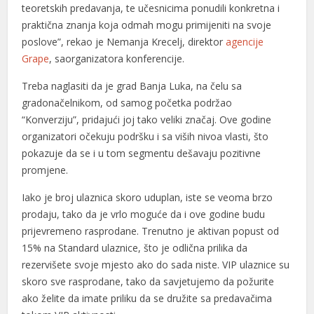
teoretskih predavanja, te učesnicima ponudili konkretna i
praktična znanja koja odmah mogu primijeniti na svoje
poslove”, rekao je Nemanja Krecelj, direktor
agencije
Grape
, saorganizatora konferencije.
Treba naglasiti da je grad Banja Luka, na čelu sa
gradonačelnikom, od samog početka podržao
“Konverziju”, pridajući joj tako veliki značaj. Ove godine
organizatori očekuju podršku i sa viših nivoa vlasti, što
pokazuje da se i u tom segmentu dešavaju pozitivne
promjene.
Iako je broj ulaznica skoro uduplan, iste se veoma brzo
prodaju, tako da je vrlo moguće da i ove godine budu
prijevremeno rasprodane. Trenutno je aktivan popust od
15% na Standard ulaznice, što je odlična prilika da
rezervišete svoje mjesto ako do sada niste. VIP ulaznice su
skoro sve rasprodane, tako da savjetujemo da požurite
ako želite da imate priliku da se družite sa predavačima