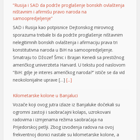
”Rusija i SAD da podrže proglašenje bonskih ovlaštenja
ništavnim i afirmišu pravo naroda na
samoopredjeljenje”
SAD i Rusija kao potpisnice Dejtonskog mirovnog
ortener
sporazuma trebale bi da podrže proglašenje ništavnim
nelegitimnih bonskih ovlaštenja i afirmaciju prava tri
konstitutivna naroda u BiH na samoopredjeljenje.
Smatraju to Džozef Šmic i Brajan Kenedi sa prestižnog
američkog univerziteta Harvard. U tekstu pod naslovom
“BiH: gdje je interes američkog naroda?” ističe se da vid
neokolonijalne uprave […]
[...]
Kilometarske kolone u Banjaluci
Vozače koji ovog jutra izlaze iz Banjaluke dočekali su
ogromni zastoji i saobraćajni kolaps, uzrokovani
radovima i izmjenama režima saobraćaja na
Prijedorskoj petlji. Zbog izvođenja radova na ovoj
frekventnoj dionici nastale su kilometarske kolone, a