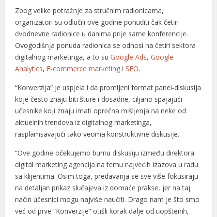
Zbog velike potražnje za stručnim radionicama,
organizatori su odlučili ove godine ponuditi čak četiri
dvodnevne radionice u danima prije same konferencije.
Ovogodišnja ponuda radionica se odnosi na četiri sektora
digitalnog marketinga, a to su
Google Ads
,
Google
Analytics
,
E-commerce marketing
i
SEO
.
“Konverzija” je uspjela i da promijeni format panel-diskusija
koje često znaju biti šture i dosadne, ciljano spajajući
učesnike koji znaju imati oprečna mišljenja na neke od
aktuelnih trendova iz digitalnog marketinga,
rasplamsavajući tako veoma konstruktivne diskusije.
“Ove godine očekujemo burnu diskusiju između direktora
digital marketing agencija na temu najvećih izazova u radu
sa klijentima. Osim toga, predavanja se sve više fokusiraju
na detaljan prikaz slučajeva iz domaće prakse, jer na taj
način učesnici mogu najviše naučiti. Drago nam je što smo
već od prve “Konverzije” otišli korak dalje od uopštenih,