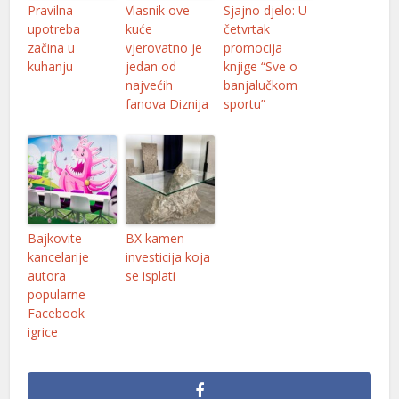
Pravilna
Vlasnik ove
Sjajno djelo: U
upotreba
kuće
četvrtak
začina u
vjerovatno je
promocija
kuhanju
jedan od
knjige “Sve o
najvećih
banjalučkom
fanova Diznija
sportu”
Bajkovite
BX kamen –
kancelarije
investicija koja
autora
se isplati
popularne
Facebook
igrice