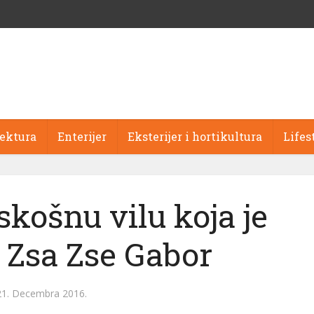
tektura
Enterijer
Eksterijer i hortikultura
Lifes
skošnu vilu koja je
 Zsa Zse Gabor
21. Decembra 2016.