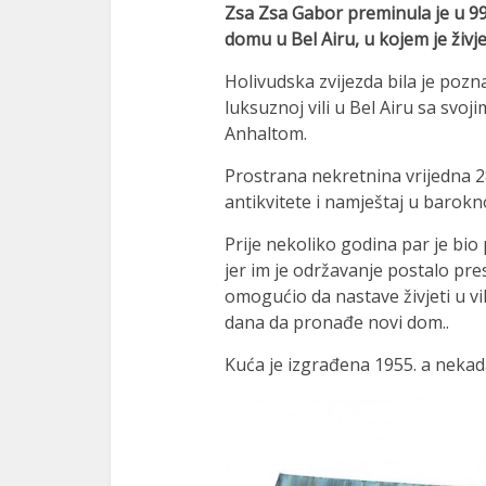
Zsa Zsa Gabor preminula je u 99
nk panel
domu u Bel Airu, u kojem je živj
nk panel
Holivudska zvijezda bila je pozn
nk panel
luksuznoj vili u Bel Airu sa sv
Anhaltom.
nk satın al
Prostrana nekretnina vrijedna 2
nk satın al
antikvitete i namještaj u barokn
nk panel
Prije nekoliko godina par je bio 
nk panel
jer im je održavanje postalo pre
omogućio da nastave živjeti u vi
nk panel
dana da pronađe novi dom..
nk panel
Kuća je izgrađena 1955. a nekada
nk panel
nk panel
nk panel