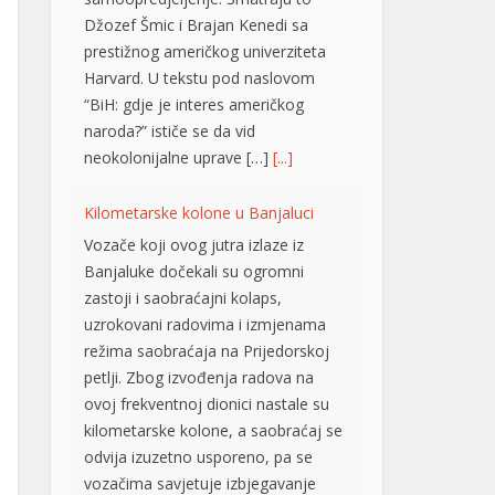
Džozef Šmic i Brajan Kenedi sa
prestižnog američkog univerziteta
Harvard. U tekstu pod naslovom
“BiH: gdje je interes američkog
naroda?” ističe se da vid
neokolonijalne uprave […]
[...]
Kilometarske kolone u Banjaluci
Vozače koji ovog jutra izlaze iz
Banjaluke dočekali su ogromni
zastoji i saobraćajni kolaps,
uzrokovani radovima i izmjenama
režima saobraćaja na Prijedorskoj
petlji. Zbog izvođenja radova na
ovoj frekventnoj dionici nastale su
kilometarske kolone, a saobraćaj se
odvija izuzetno usporeno, pa se
vozačima savjetuje izbjegavanje