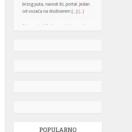
brzog puta, navodi BL portal. Jedan
od vozača na društvenim […]
[...]
Pripremite kišobrane: Nakon vrelog
dana stižu pljuskovi i grmljavina
Stanovnike Republike Srpske i Bosne
i Hercegovine danas očekuje još
jedan veoma topao ljetni dan, ali će
u poslijepodnevnim i večernjim
časovima u pojedinim krajevima
kišobrani ipak biti potrebni. Prije
podne preovladavaće pretežno
sunčano vrijeme, dok se sa
razvojem oblačnosti kasnije tokom
dana lokalno očekuju pljuskovi
praćeni grmljavinom. Duvaće slab do
umjeren vjetar sjevernog i […]
[...]
POPULARNO