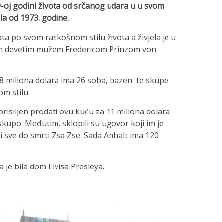
-oj godini života od srčanog udara u u svom
ela od 1973. godine.
ata po svom raskošnom stilu života a živjela je u
ojim devetim mužem Fredericom Prinzom von
8 miliona dolara ima 26 soba, bazen te skupe
om stilu.
prisiljen prodati ovu kuću za 11 miliona dolara
skupo. Međutim, sklopili su ugovor koji im je
li sve do smrti Zsa Zse. Sada Anhalt ima 120
 je bila dom Elvisa Presleya.