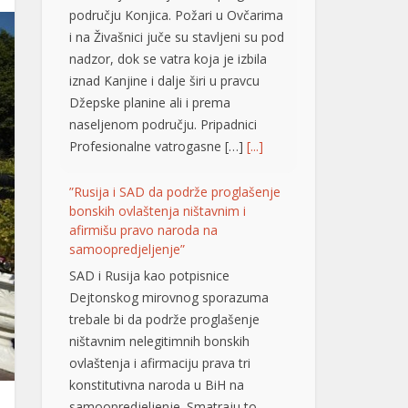
području Konjica. Požari u Ovčarima
i na Živašnici juče su stavljeni su pod
nadzor, dok se vatra koja je izbila
iznad Kanjine i dalje širi u pravcu
Džepske planine ali i prema
naseljenom području. Pripadnici
Profesionalne vatrogasne […]
[...]
”Rusija i SAD da podrže proglašenje
bonskih ovlaštenja ništavnim i
afirmišu pravo naroda na
samoopredjeljenje”
SAD i Rusija kao potpisnice
Dejtonskog mirovnog sporazuma
trebale bi da podrže proglašenje
ništavnim nelegitimnih bonskih
ovlaštenja i afirmaciju prava tri
konstitutivna naroda u BiH na
samoopredjeljenje. Smatraju to