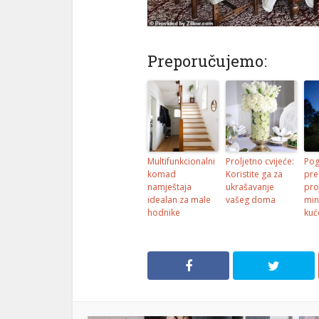
Preporučujemo:
Multifunkcionalni
Proljetno cvijeće:
Pog
komad
Koristite ga za
pre
namještaja
ukrašavanje
pro
idealan za male
vašeg doma
min
hodnike
kuć