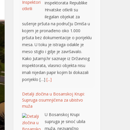
ilegalan objekat za
sušenje pršuta na području Drniša u
kojem je pronađeno oko 1.000
pršuta bez dokumentacije o porijeklu
mesa. U toku je istraga odakle je
meso stiglo i gdje je završavalo.
Kako Jutarnji.hr saznaje iz Državnog
inspektorata, vlasnici objekta nisu
imali nijedan papir kojim bi dokazali
porijeklo […]
[...]
Detalji zločina u Bosanskoj Krupi:
Supruga osumnjičena za ubistvo
muža
U Bosanskoj Krupi
supruga je sinoć ubila
muža, nezvanično
saznaje “Avaz“. Ubistvo