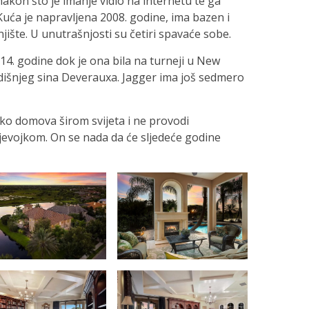
akon što je imanje vidio na internetu te ga
Kuća je napravljena 2008. godine, ima bazen i
jište. U unutrašnjosti su četiri spavaće sobe.
14. godine dok je ona bila na turneji u New
dišnjeg sina Deverauxa. Jagger ima još sedmero
ko domova širom svijeta i ne provodi
jevojkom. On se nada da će sljedeće godine