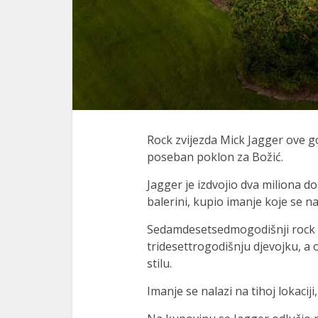
Rock zvijezda Mick Jagger ove g
poseban poklon za Božić.
Jagger je izdvojio dva miliona do
balerini, kupio imanje koje se n
Sedamdesetsedmogodišnji rock 
tridesettrogodišnju djevojku, 
stilu.
Imanje se nalazi na tihoj lokacij