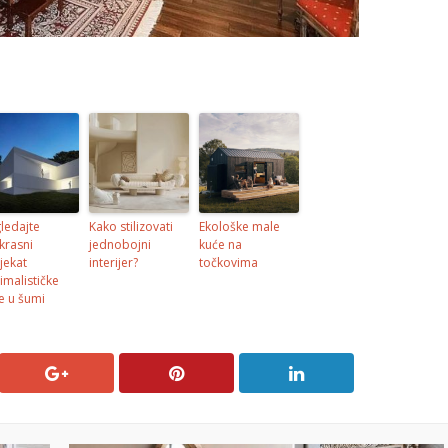
ledajte
Kako stilizovati
Ekološke male
krasni
jednobojni
kuće na
jekat
interijer?
točkovima
imalističke
e u šumi