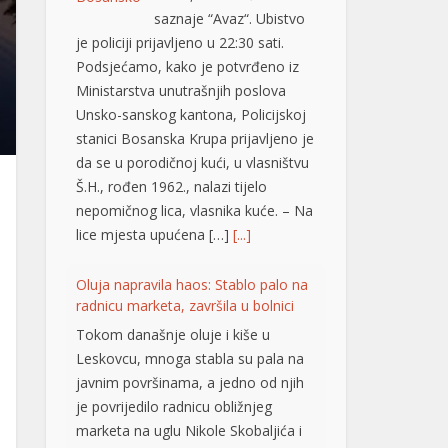
je policiji prijavljeno u 22:30 sati.
Podsjećamo, kako je potvrđeno iz
Ministarstva unutrašnjih poslova
Unsko-sanskog kantona, Policijskoj
stanici Bosanska Krupa prijavljeno je
da se u porodičnoj kući, u vlasništvu
Š.H., rođen 1962., nalazi tijelo
nepomičnog lica, vlasnika kuće. – Na
lice mjesta upućena […]
[...]
Oluja napravila haos: Stablo palo na
radnicu marketa, završila u bolnici
Tokom današnje oluje i kiše u
Leskovcu, mnoga stabla su pala na
javnim površinama, a jedno od njih
je povrijedilo radnicu obližnjeg
marketa na uglu Nikole Skobaljića i
Radničke ulice, potvrđeno je
Jugmedii u Hitnoj pomoći. Riječ je o