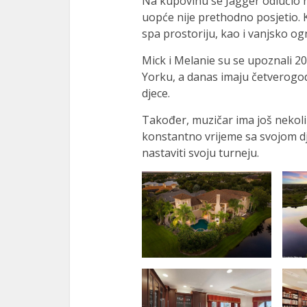
Na kupovinu se Jagger odlučio n
uopće nije prethodno posjetio. 
spa prostoriju, kao i vanjsko ogn
Mick i Melanie su se upoznali 20
Yorku, a danas imaju četverogo
djece.
Također, muzičar ima još nekoli
konstantno vrijeme sa svojom d
nastaviti svoju turneju.