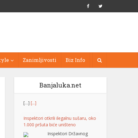
tyle
Zanimljivosti
Biz Info
Banjaluka.net
Inspektori otkrili ilegalnu sušaru, oko
1.000 pršuta biće uništeno
Inspektori Državnog
inspektorata Republike
Hrvatske otkrili su