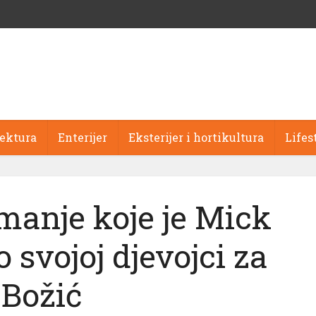
tektura
Enterijer
Eksterijer i hortikultura
Lifes
imanje koje je Mick
 svojoj djevojci za
Božić