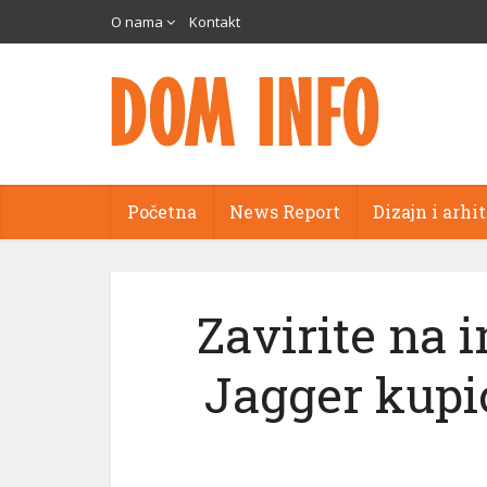
O nama
Kontakt
Početna
News Report
Dizajn i arhi
Zavirite na 
Jagger kupio