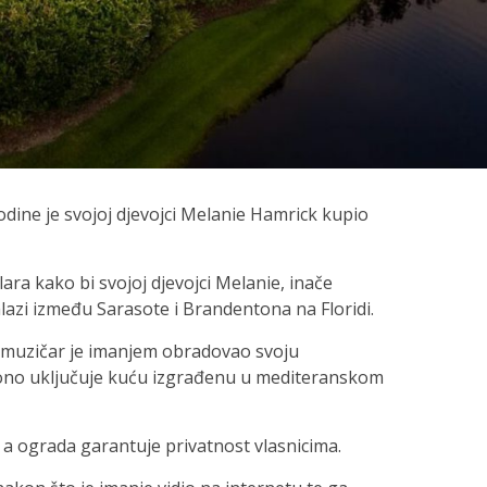
odine je svojoj djevojci Melanie Hamrick kupio
lara kako bi svojoj djevojci Melanie, inače
alazi između Sarasote i Brandentona na Floridi.
muzičar je imanjem obradovao svoju
a ono uključuje kuću izgrađenu u mediteranskom
i, a ograda garantuje privatnost vlasnicima.