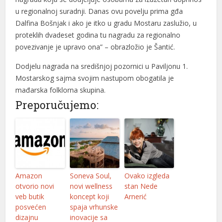
u regionalnoj suradnji. Danas ovu povelju prima gđa
Dalfina Bošnjak i ako je itko u gradu Mostaru zaslužio, u
proteklih dvadeset godina tu nagradu za regionalno
povezivanje je upravo ona” – obrazložio je Šantić.
Dodjelu nagrada na središnjoj pozornici u Paviljonu 1.
Mostarskog sajma svojim nastupom obogatila je
mađarska folklorna skupina.
Preporučujemo:
Amazon
Soneva Soul,
Ovako izgleda
otvorio novi
novi wellness
stan Nede
veb butik
koncept koji
Arnerić
posvećen
spaja vrhunske
dizajnu
inovacije sa