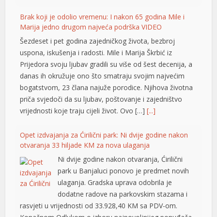
Brak koji je odolio vremenu: I nakon 65 godina Mile i
Marija jedno drugom najveća podrška VIDEO
Šezdeset i pet godina zajedničkog života, bezbroj
uspona, iskušenja i radosti. Mile i Marija Škrbić iz
Prijedora svoju ljubav gradili su više od šest decenija, a
danas ih okružuje ono što smatraju svojim najvećim
bogatstvom, 23 člana najuže porodice. Njihova životna
priča svjedoči da su ljubav, poštovanje i zajedništvo
vrijednosti koje traju cijeli život. Ovo […]
[...]
 büyüsü
Opet izdvajanja za Ćirilični park: Ni dvije godine nakon
otvaranja 33 hiljade KM za nova ulaganja
Ni dvije godine nakon otvaranja, Ćirilični
park u Banjaluci ponovo je predmet novih
ulaganja. Gradska uprava odobrila je
dodatne radove na parkovskim stazama i
rasvjeti u vrijednosti od 33.928,40 KM sa PDV-om.