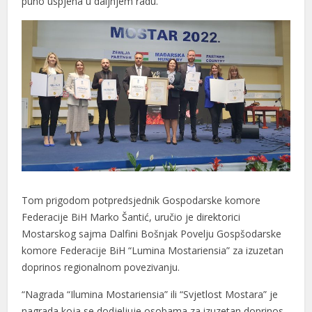
puno uspjeha u daljnjem radu.
Tom prigodom potpredsjednik Gospodarske komore
Federacije BiH Marko Šantić, uručio je direktorici
Mostarskog sajma Dalfini Bošnjak Povelju Gospšodarske
komore Federacije BiH “Lumina Mostariensia” za izuzetan
doprinos regionalnom povezivanju.
“Nagrada “Ilumina Mostariensia” ili “Svjetlost Mostara” je
nagrada koja se dodjeljuje osobama za izuzetan doprinos