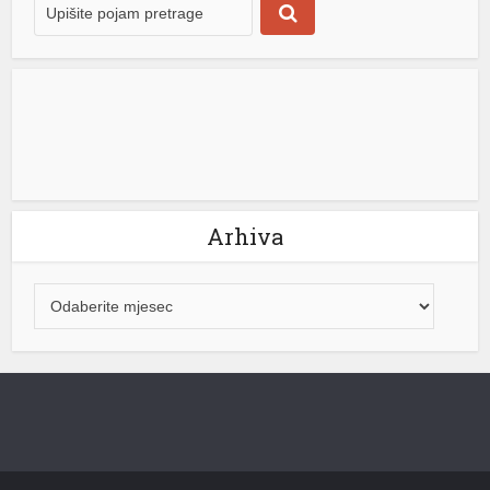
riş
mi
Arhiva