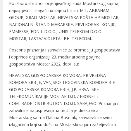
Po izboru stručno- ocjenjivačkog suda Mostarskog sajma,
najuspješniji izlagači na sajmu bili su: M.T. ABRAHAM
GROUP, GRAD MOSTAR, HRVATSKA POŠTA HP MOSTAR,
NACIONALNI ŠTAND MAĐARSKE, PRVI KORAK- KONJIC,
EMMESSE, EDNIL D.O.O., UNIS TELEKOM D.O.O.
MOSTAR, LASTA/ VIOLETA i BH. TELECOM.
Posebna priznanja i zahvalnice za promociju gospodarstva
i doprinos organizaciji 23. međunarodnog sajma
gospodarstva Mostar 2022. dobili su:
HRVATSKA GOSPODARSKA KOMORA, PRIVREDNA
KOMORA SRBIJE, VANJSKO-TRGOVINSKA KOMORA BIH,
GOSPODARSKA KOMORA FBIH, J.P. HRVATSKE
TELEKOMUNIKACIJE MOSTAR D.D. / ERONET i
COMTRADE DISTRIBUTION D.O.O. SARAJEVO. Priznanja i
zahvalnice najuspješnijima uručila je direktorica
Mostarskog sajma Dalfina Bošnjak, zahvalivši se svim
izlagačima koji su došli na Mostarski sajam zaželjevši im