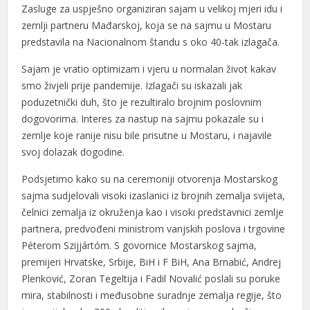
Zasluge za uspješno organiziran sajam u velikoj mjeri idu i
zemlji partneru Mađarskoj, koja se na sajmu u Mostaru
predstavila na Nacionalnom štandu s oko 40-tak izlagača.
Sajam je vratio optimizam i vjeru u normalan život kakav
smo živjeli prije pandemije. Izlagači su iskazali jak
poduzetnički duh, što je rezultiralo brojnim poslovnim
dogovorima. Interes za nastup na sajmu pokazale su i
zemlje koje ranije nisu bile prisutne u Mostaru, i najavile
svoj dolazak dogodine.
Podsjetimo kako su na ceremoniji otvorenja Mostarskog
sajma sudjelovali visoki izaslanici iz brojnih zemalja svijeta,
čelnici zemalja iz okruženja kao i visoki predstavnici zemlje
partnera, predvođeni ministrom vanjskih poslova i trgovine
Péterom Szijjártóm. S govornice Mostarskog sajma,
premijeri Hrvatske, Srbije, BiH i F BiH, Ana Brnabić, Andrej
Plenković, Zoran Tegeltija i Fadil Novalić poslali su poruke
mira, stabilnosti i međusobne suradnje zemalja regije, što