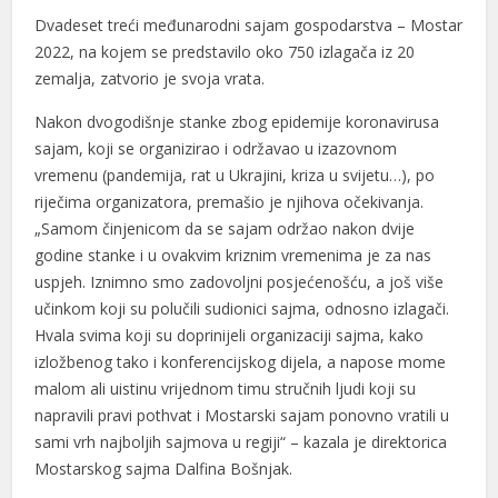
Dvadeset treći međunarodni sajam gospodarstva – Mostar
2022, na kojem se predstavilo oko 750 izlagača iz 20
zemalja, zatvorio je svoja vrata.
Nakon dvogodišnje stanke zbog epidemije koronavirusa
sajam, koji se organizirao i održavao u izazovnom
vremenu (pandemija, rat u Ukrajini, kriza u svijetu…), po
riječima organizatora, premašio je njihova očekivanja.
„Samom činjenicom da se sajam održao nakon dvije
godine stanke i u ovakvim kriznim vremenima je za nas
uspjeh. Iznimno smo zadovoljni posjećenošću, a još više
učinkom koji su polučili sudionici sajma, odnosno izlagači.
Hvala svima koji su doprinijeli organizaciji sajma, kako
izložbenog tako i konferencijskog dijela, a napose mome
malom ali uistinu vrijednom timu stručnih ljudi koji su
napravili pravi pothvat i Mostarski sajam ponovno vratili u
sami vrh najboljih sajmova u regiji“ – kazala je direktorica
Mostarskog sajma Dalfina Bošnjak.