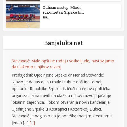
Odličan nastup: Mladi
rukometaši Srpske bili
na...
Banjaluka.net
Stevandić: Male opštine rađaju velike ljude, nastavljamo
da ulažemo u njihov razvoj
rtener
Predsjednik Ujedinjene Srpske dr Nenad Stevandić
izjavio je danas da su male i rubne opštine temelj
opstanka Republike Srpske, ističući da će ova politička
organizacija nastaviti da ulaže u njihov razvoj i jačanje
lokalnih zajednica. Tokom otvaranja novih kancelarija
Ujedinjene Srpske u Kostajnici i Kozarskoj Dubici,
Stevandić je naglasio da je podrška manjim sredinama
jedan […]
[...]