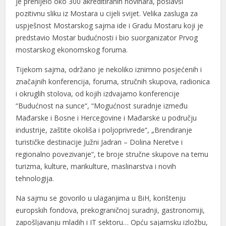
je prenijelo oko 300 akreditiranih novinara, poslavši
pozitivnu sliku iz Mostara u cijeli svijet. Velika zasluga za
uspješnost Mostarskog sajma ide i Gradu Mostaru koji je
predstavio Mostar budućnosti i bio suorganizator Prvog
mostarskog ekonomskog foruma.
Tijekom sajma, održano je nekoliko iznimno posjećenih i
značajnih konferencija, foruma, stručnih skupova, radionica
i okruglih stolova, od kojih izdvajamo konferencije
“Budućnost na sunce“, “Mogućnost suradnje između
Mađarske i Bosne i Hercegovine i Mađarske u području
industrije, zaštite okoliša i poljoprivrede“, „Brendiranje
turističke destinacije Južni Jadran – Dolina Neretve i
regionalno povezivanje“, te broje stručne skupove na temu
turizma, kulture, marikulture, maslinarstva i novih
tehnologija.
Na sajmu se govorilo u ulaganjima u BiH, korištenju
europskih fondova, prekograničnoj suradnji, gastronomiji,
zapošljavanju mladih i IT sektoru… Opću sajamsku izložbu,