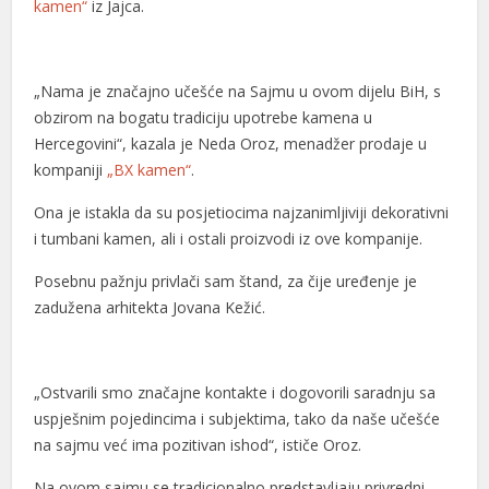
kamen“
iz Jajca.
„Nama je značajno učešće na Sajmu u ovom dijelu BiH, s
obzirom na bogatu tradiciju upotrebe kamena u
al
Hercegovini“, kazala je Neda Oroz, menadžer prodaje u
kompaniji
„BX kamen“
.
al
Ona je istakla da su posjetiocima najzanimljiviji dekorativni
i tumbani kamen, ali i ostali proizvodi iz ove kompanije.
Posebnu pažnju privlači sam štand, za čije uređenje je
zadužena arhitekta Jovana Kežić.
„Ostvarili smo značajne kontakte i dogovorili saradnju sa
uspješnim pojedincima i subjektima, tako da naše učešće
na sajmu već ima pozitivan ishod“, ističe Oroz.
Na ovom sajmu se tradicionalno predstavljaju privredni