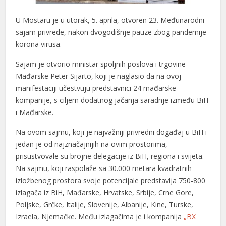
U Mostaru je u utorak, 5. aprila, otvoren 23. Međunarodni
sajam privrede, nakon dvogodišnje pauze zbog pandemije
korona virusa.
Sajam je otvorio ministar spoljnih poslova i trgovine
Mađarske Peter Sijarto, koji je naglasio da na ovoj
manifestaciji učestvuju predstavnici 24 mađarske
kompanije, s ciljem dodatnog jačanja saradnje između BiH
i Mađarske.
Na ovom sajmu, koji je najvažniji privredni događaj u BiH i
jedan je od najznačajnijih na ovim prostorima,
prisustvovale su brojne delegacije iz BiH, regiona i svijeta.
Na sajmu, koji raspolaže sa 30.000 metara kvadratnih
izložbenog prostora svoje potencijale predstavlja 750-800
izlagača iz BiH, Mađarske, Hrvatske, Srbije, Crne Gore,
Poljske, Grčke, Italije, Slovenije, Albanije, Kine, Turske,
Izraela, NJemačke. Među izlagačima je i kompanija
„BX