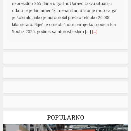
neprekidno 365 dana u godini. Upravo takvu situaciju
otkrio je jedan američki mehaničar, a stanje motora ga
je šokiralo, iako je automobil prešao tek oko 20.000
kilometara. Riječ je o neobičnom primjerku modela Kia
Soul iz 2025. godine, sa atmosferskim […]
[...]
Rad objavljen u Harvardovom pravnom časopisu: Visoki
predstavnik nema ovlaštenja da donosi zakone u BiH
Visoki predstavnik u BiH nije nikad bio ovlašten da
donosi zakone, ni prema Povelji UN, ni po Ustavu BiH
niti prema ostalim pravni dokumentima koji priznaju
pravo na samoopredjeljenje, stoga, su ništavni svi akti
koje je nametao, pozivajući se na takozvana bonska
ovlaštenja, navodi se u tekstu čiji su autori Džozef Šmic
i Brajan Kenedi […]
[...]
POPULARNO
“Uredno snabdijevanje vodom iz laktaškog, problemi sa
su
isporukom iz banjalučkog Vodovoda”
su