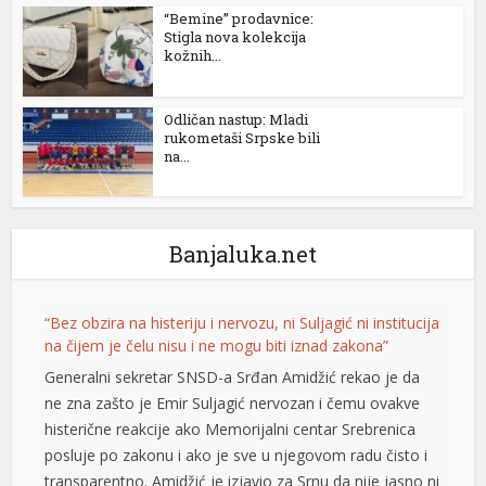
“Bemine” prodavnice:
Stigla nova kolekcija
kožnih...
Odličan nastup: Mladi
rukometaši Srpske bili
na...
Banjaluka.net
al
“Bez obzira na histeriju i nervozu, ni Suljagić ni institucija
na čijem je čelu nisu i ne mogu biti iznad zakona”
Generalni sekretar SNSD-a Srđan Amidžić rekao je da
ne zna zašto je Emir Suljagić nervozan i čemu ovakve
histerične reakcije ako Memorijalni centar Srebrenica
posluje po zakonu i ako je sve u njegovom radu čisto i
transparentno. Amidžić je izjavio za Srnu da nije jasno ni