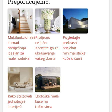
Preporučujemo:
Multifunkcionalni
Proljetno
Pogledajte
komad
cvijeće:
prekrasni
namještaja
Koristite ga za
projekat
idealan za
ukrašavanje
minimalističke
male hodnike
vašeg doma
kuće u šumi
Kako stilizovati
Ekološke male
jednobojni
kuće na
interijer?
točkovima