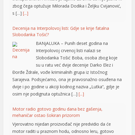
zbog čega optužuje Milorada Dodika i Željku Cvijanović,
s […]
[...]
Decenija na Interpolovoj listi: Gdje se krije fatalna
Slobodanka Tošić?
BANjALUKA – Punih deset godina na
Interpolovoj crvenoj listi nalazi se
Slobodanka Tošić Boba, osoba zbog koje
su u ratu već dvije decenije Darko Elez i
t
Đorđe Ždrale, vođe kriminalnih grupa iz Istočnog
Sarajeva. Podsjećamo, ona je pravosnažno osuđena na
t
dvije i po godine u akciji kodnog naziva „Lutka“, gdje je
osim nje podignuta optužnica […]
[...]
Motor radio gotovo godinu dana bez gašenja,
mehaničar ostao šokiran prizorom
Vjerovatno nijedan proizvođač nije predvidio da će
motor raditi u praznom hodu, odnosno leru, gotovo