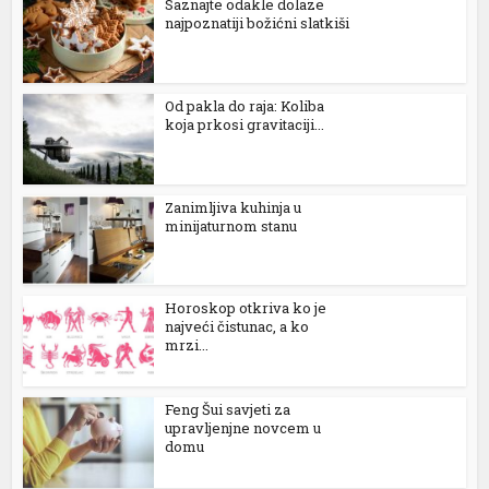
Saznajte odakle dolaze
najpoznatiji božićni slatkiši
ener
Od pakla do raja: Koliba
koja prkosi gravitaciji...
Zanimljiva kuhinja u
minijaturnom stanu
Horoskop otkriva ko je
najveći čistunac, a ko
mrzi...
Feng Šui savjeti za
upravljenjne novcem u
domu