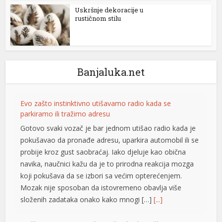
Uskršnje dekoracije u
rustičnom stilu
yüsü
Banjaluka.net
Evo zašto instinktivno utišavamo radio kada se
parkiramo ili tražimo adresu
Gotovo svaki vozač je bar jednom utišao radio kada je
pokušavao da pronađe adresu, uparkira automobil ili se
probije kroz gust saobraćaj. Iako djeluje kao obična
navika, naučnici kažu da je to prirodna reakcija mozga
koji pokušava da se izbori sa većim opterećenjem.
Mozak nije sposoban da istovremeno obavlja više
složenih zadataka onako kako mnogi […]
[...]