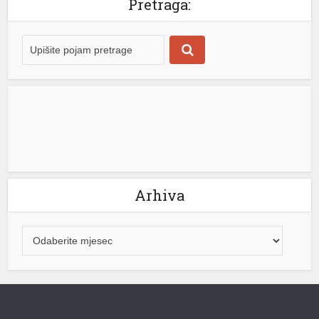
Pretraga:
ekonomista agencije UN-a FAO ( Organizacija
Ujedinjenih nacija za hranu i poljoprivredu ). Cijene
hrane bile su glavni pokretač talasa inflacije širom […]
[...]
Arhiva