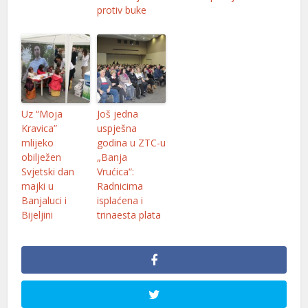
protiv buke
Uz “Moja
Još jedna
Kravica”
uspješna
mlijeko
godina u ZTC-u
obilježen
„Banja
Svjetski dan
Vrućica“:
majki u
Radnicima
Banjaluci i
isplaćena i
Bijeljini
trinaesta plata