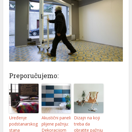
Preporučujemo:
Uređenje
Akustični paneli
Dizajn na koji
podstanarskog
plijene pažnju:
treba da
stana
Dekoracijom
obratite pažnju