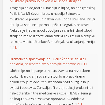
Muškarac preminuo nakon više uboda stršljena
Tragedija se dogodila u naselju Višnjica, na beogradskoj
Paliluli. Na Milićevom brdu, u naselju Šainovac,
muškarac je preminuo nakon više uboda stršljena. Drugi
detalji za sada nisu poznati, piše Telegraf. Stanković:
Nekada je i jedan ubod dovoljan za smrtni ishod Ubod
stršljena može izazvati anafilaktički šok i tešku alergijsku
reakciju. Vladica Stanković, stručnjak za uklanjanje zmija
[…]
[...]
Dramatično spasavanje na Hvaru: Žena se srušila i
poplavila, helikopter izveo herojski manevar VIDEO
Obično ljetno kupanje u mjestu Zavala na hrvatskom
otoku Hvaru u srijedu se pretvorilo u pravu dramu
nakon što je mlađoj ženi iznenada pozlilo, izgubila je
svijest i poplavila. Zahvaljujući brzoj reakciji prolaznika i
helikopterske hitne medicinske službe (HEMS), žena je
na kraju pokazala znakove oporavka. Svjedokinja
događaja ispričala je za Net.hr da se sve […]
[...]