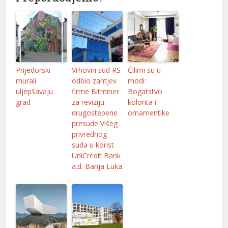
l
l
l
Prijedorski
Vrhovni sud RS
Ćilimi su u
l
murali
odbio zahtjev
modi:
uljepšavaju
firme Bitminer
Bogatstvo
l
grad
za reviziju
kolorita i
drugostepene
ornamentike
l
presude Višeg
privrednog
l
suda u korist
l
UniCredit Bank
a.d. Banja Luka
l
l
l