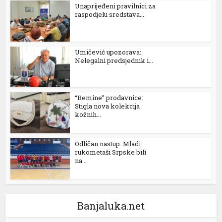
Unaprijeđeni pravilnici za
raspodjelu sredstava...
l
l
Umičević upozorava:
l
Nelegalni predsjednik i...
l
l
“Bemine” prodavnice:
Stigla nova kolekcija
kožnih...
l
Odličan nastup: Mladi
l
rukometaši Srpske bili
na...
l
l
Banjaluka.net
l