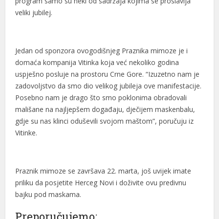
program samo su neki od sadržaja kojima se proslavlja
l
veliki jubilej.
l
l
Jedan od sponzora ovogodišnjeg Praznika mimoze je i
domaća kompanija Vitinka koja već nekoliko godina
 al
uspješno posluje na prostoru Crne Gore. “Izuzetno nam je
 al
zadovoljstvo da smo dio velikog jubileja ove manifestacije.
Posebno nam je drago što smo poklonima obradovali
l
mališane na najljepšem događaju, dječijem maskenbalu,
l
gdje su nas klinci oduševili svojom maštom”, poručuju iz
Vitinke.
l
l
Praznik mimoze se završava 22. marta, još uvijek imate
l
priliku da posjetite Herceg Novi i doživite ovu predivnu
bajku pod maskama.
l
Preporučujemo:
l