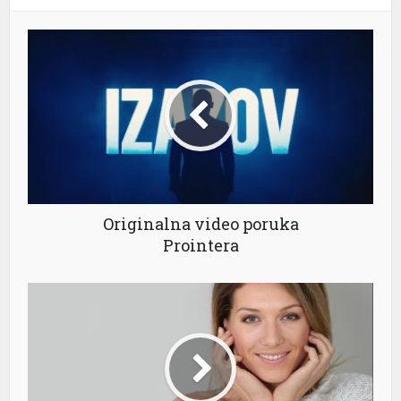
l
l
l
l
Originalna video poruka
Prointera
l
l