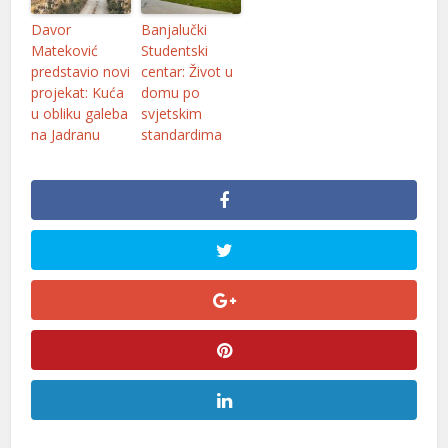
l
Davor
Banjalučki
Mateković
Studentski
l
predstavio novi
centar: Život u
projekat: Kuća
domu po
u obliku galeba
svjetskim
na Jadranu
standardima
l
l
l
l
l