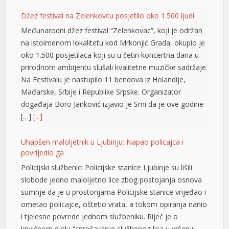
l
Džez festival na Zelenkovcu posjetilo oko 1.500 ljudi
l
Međunarodni džez festival “Zelenkovac”, koji je održan
na istoimenom lokalitetu kod Mrkonjić Grada, okupio je
l
oko 1.500 posjetilaca koji su u četiri koncertna dana u
prirodnom ambijentu slušali kvalitetne muzičke sadržaje.
l
Na Festivalu je nastupilo 11 bendova iz Holandije,
l
Mađarske, Srbije i Republike Srpske. Organizator
događaja Boro Јanković izjavio je Srni da je ove godine
l
[…]
[...]
 al
Uhapšen maloljetnik u Ljubinju: Napao policajca i
l
povrijedio ga
Policijski službenici Policijske stanice Ljubinje su lišili
l
slobode jedno maloljetno lice zbog postojanja osnova
l
sumnje da je u prostorijama Policijske stanice vrijeđao i
ometao policajce, oštetio vrata, a tokom opiranja nanio
l
i tjelesne povrede jednom službeniku. Riječ je o
l
krivičnom djelu “sprečavanje službenog lica u vršenju