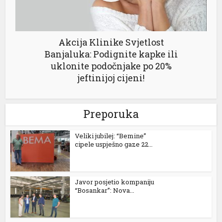
Akcija Klinike Svjetlost
Banjaluka: Podignite kapke ili
uklonite podočnjake po 20%
jeftinijoj cijeni!
 al
l
Preporuka
l
Veliki jubilej: “Bemine”
l
cipele uspješno gaze 22...
l
l
Javor posjetio kompaniju
“Bosankar”: Nova...
l
l