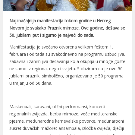
l
Najznačajnija manifestacija tokom godine u Herceg
l
Novom je svakako Praznik mimoze. Ove godine, dešava se
l
50. jubilarni put i sigurno je najveći do sada.
l
Manifestacija je svečano otvorena velikom feštom 1.
februara i od tada su svakodnevno na programu uzbudljiva,
l
zabavna i zanimljiva dešavanja koja okupljaju mnoge goste
l
ne samo iz regiona, nego i svijeta. S obzirom da je ovo 50.
jubilarni praznik, simbolično, organizovano je 50 programa
l
u trajanju od 50 dana.
l
l
Maskenbali, karavani, ulični performansi, koncerti
regionalnih zvijezda, berba mimoze, veče mediteranske
l
pjesme, međunarodne karnevalske povorke, međunarodni
l
susret duvačkih mažoret ansambala, izložba cvijeća, dječiji