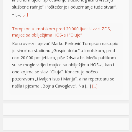
službene radnje” i “oštećenje i oduzimanje tuđe stvari”.
l
– […]
[...]
l
Tompson u Imotskom pred 20.000 ljudi: Uzvici ZDS,
l
majice sa obilježjima HOS-a i “Oluje”
Kontroverzni pjevač Marko Perković Tompson nastupio
l
je sinoć na stadionu „Gospin dolac“ u Imotskom, pred
l
oko 20.000 posjetilaca, piše 24sata.hr. Među publikom
su se mogle vidjeti majice sa obilježjima HOS-a, kao i
at
one kojima se slavi “Oluja”. Koncert je počeo
pozdravom „Hvaljen Isus i Marija“, a na repertoaru se
rt
našla i pjesma „Bojna Čavoglave“. Na […]
[...]
Gužve na granicama BiH: Duge kolone na više prelaza,
evo gdje se najduže čeka
t
Saobraćaj se na većini puteva u Republici Srpskoj i
Federaciji BiH odvija redovno, a na graničnim prelazima
l
pojačan je intenzitet saobraćaja. Duge su kolone vozila