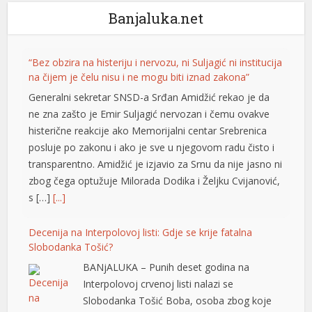
Banjaluka.net
“Bez obzira na histeriju i nervozu, ni Suljagić ni institucija
na čijem je čelu nisu i ne mogu biti iznad zakona”
Generalni sekretar SNSD-a Srđan Amidžić rekao je da
ne zna zašto je Emir Suljagić nervozan i čemu ovakve
histerične reakcije ako Memorijalni centar Srebrenica
posluje po zakonu i ako je sve u njegovom radu čisto i
transparentno. Amidžić je izjavio za Srnu da nije jasno ni
zbog čega optužuje Milorada Dodika i Željku Cvijanović,
s […]
[...]
Decenija na Interpolovoj listi: Gdje se krije fatalna
Slobodanka Tošić?
BANjALUKA – Punih deset godina na
Interpolovoj crvenoj listi nalazi se
Slobodanka Tošić Boba, osoba zbog koje