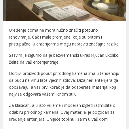
Uređenje doma ne mora nužno značiti potpuno
renoviranje. Čak i male promjene, koje su pritom i
pristupačne, u enterijerima mogu napraviti značajne razlike.
Sasvim je sigurno da je bezvremenski ukras ključan ukoliko
želite da vaš enterijer traje.
Održivi proizvodi poput prirodnog kamena imaju tendenciju
da budu na vrhu liste vječnih stilova. Dizajneri enterijera ga
obožavaju, a vaš prvi korak je da odaberete materijal koji
najviše odgovara vašem ličnom stilu.
Za klasičan, a u isto vrijeme i moderan izgled razmislite o
odabiru prirodnog kamena. Ovaj materijal je pogodan za
uređenje enterijera. Unijeće toplinu i šarm u vaš dom.