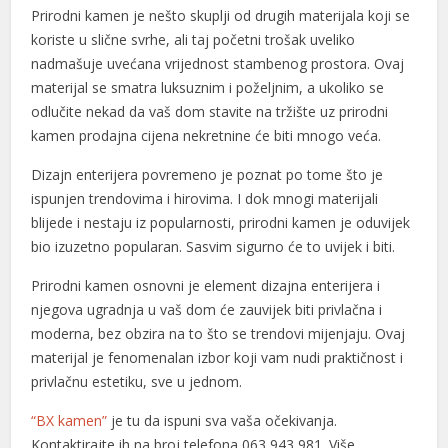
Prirodni kamen je nešto skuplji od drugih materijala koji se
koriste u slične svrhe, ali taj početni trošak uveliko
nadmašuje uvećana vrijednost stambenog prostora. Ovaj
materijal se smatra luksuznim i poželjnim, a ukoliko se
odlučite nekad da vaš dom stavite na tržište uz prirodni
kamen prodajna cijena nekretnine će biti mnogo veća.
Dizajn enterijera povremeno je poznat po tome što je
ispunjen trendovima i hirovima. I dok mnogi materijali
blijede i nestaju iz popularnosti, prirodni kamen je oduvijek
bio izuzetno popularan. Sasvim sigurno će to uvijek i biti.
Prirodni kamen osnovni je element dizajna enterijera i
njegova ugradnja u vaš dom će zauvijek biti privlačna i
moderna, bez obzira na to što se trendovi mijenjaju. Ovaj
materijal je fenomenalan izbor koji vam nudi praktičnost i
privlačnu estetiku, sve u jednom.
“BX kamen”
je tu da ispuni sva vaša očekivanja.
Kontaktirajte ih na broj telefona 063 943 981. Više