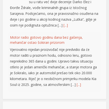
su u ratu već dvije decenije Darko Elez i
Đorđe Ždrale, vođe kriminalnih grupa iz Istočnog
Sarajeva. Podsjećamo, ona je pravosnažno osuđena na
dvije i po godine u akciji kodnog naziva „Lutka“, gdje je
osim nje podignuta optužnica […]
[...]
Motor radio gotovo godinu dana bez gašenja,
mehaničar ostao šokiran prizorom
Vjerovatno nijedan proizvođač nije predvidio da će
motor raditi u praznom hodu, odnosno leru, gotovo
neprekidno 365 dana u godini. Upravo takvu situaciju
otkrio je jedan američki mehaničar, a stanje motora ga
je šokiralo, iako je automobil prešao tek oko 20.000
kilometara. Riječ je o neobičnom primjerku modela Kia
Soul iz 2025. godine, sa atmosferskim […]
[...]
Rad objavljen u Harvardovom pravnom časopisu: Visoki
u
predstavnik nema ovlaštenja da donosi zakone u BiH
u
Visoki predstavnik u BiH nije nikad bio ovlašten da