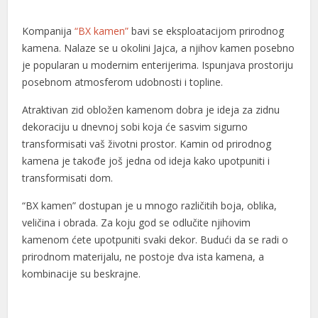
Kompanija
“BX kamen”
bavi se eksploatacijom prirodnog
kamena. Nalaze se u okolini Jajca, a njihov kamen posebno
je popularan u modernim enterijerima. Ispunjava prostoriju
posebnom atmosferom udobnosti i topline.
Atraktivan zid obložen kamenom dobra je ideja za zidnu
dekoraciju u dnevnoj sobi koja će sasvim sigurno
transformisati vaš životni prostor. Kamin od prirodnog
kamena je takođe još jedna od ideja kako upotpuniti i
transformisati dom.
“BX kamen” dostupan je u mnogo različitih boja, oblika,
veličina i obrada. Za koju god se odlučite njihovim
kamenom ćete upotpuniti svaki dekor. Budući da se radi o
prirodnom materijalu, ne postoje dva ista kamena, a
kombinacije su beskrajne.