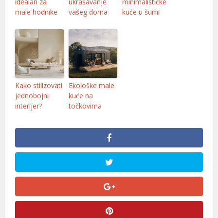
idealan za
ukrašavanje
minimalističke
male hodnike
vašeg doma
kuće u šumi
Kako stilizovati
Ekološke male
jednobojni
kuće na
interijer?
točkovima